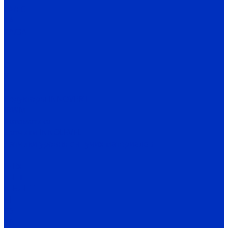
FA/FC
1A
2A/3A
I
C
Q
X
H
Редукторы INNOVERT
IRWM
Автоматика
Датчики INNOLEVEL
Датчики уровня сыпучих материалов
N
N-Ex
N-HT
N-Ex-HT
M
PS
VN