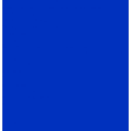
Входные фильтры для частотников (Тайвань)
Выходные фильтры для частотников (Тайвань)
ЭМИ-фильтры
ЭМИ-фильтры (Китай)
ЭМИ-фильтры (Германия)
Cинус-фильтры
Согласующий реактор
Кабели, шлейфы, комплекты защиты
Тормозные прерыватели, резисторы, рекуператоры
Редукторы
Редукторы INNORED
IRW, IRWD
PC
MC червячные
MC цилиндрические
Редукторы INNOVARI
A/F
D/M
K
030-085
P