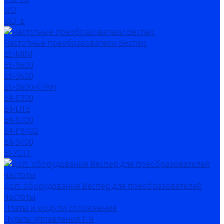
IVD
IBD_E
Частотные преобразователи Веспер
Е5-MINI
Е5-8600
Е5-9600
Е5-9600-КРАН
Е4-8300
Е4-LITE
E4-8400
Е4-P8402
E4-9400
EI-7011
Доп. оборудование Веспер для преобразователей
частоты
Платы и модули сопряжения
Пульты управления ПЧ