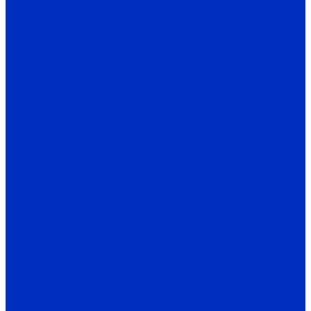
Е4-LITE
E4-8400
Е4-P8402
E4-9400
EI-7011
EI-7011 IP54
EI-P7012
EI-P7012 IP54
EI-9011
EI-9011 IP54
Доп. оборудование Веспер для преобразователей
частоты
Платы и модули сопряжения
Пульты управления ПЧ
Фильтры для ПЧ
Входные RL-фильтры (РФ)
Входные/выходные дроссели (РФ)
Входные / выходные фильтры (КНР, Тайвань)
Входные фильтры YD-ASL для частотников (КНР)
Выходные фильтры YD-OSL для частотников (КНР)