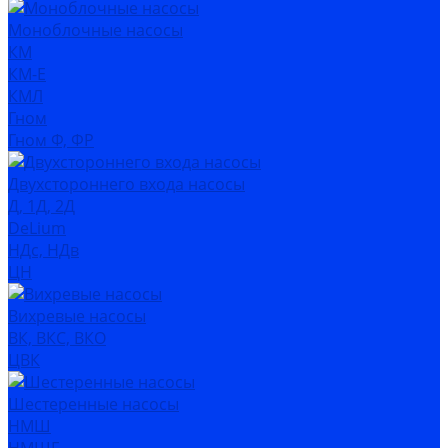
Моноблочные насосы
КМ
КМ-Е
КМЛ
Гном
Гном Ф, ФР
Двухстороннего входа насосы
Д, 1Д, 2Д
DeLium
НДс, НДв
ЦН
Вихревые насосы
ВК, ВКС, ВКО
ЦВК
Шестеренные насосы
НМШ