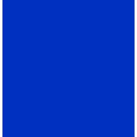
E60H
E68S
E100H
ENA
ENC
ENH
ENP
EP50
EP58
Муфты энкодеров AUTONICS
SRB
Станции управления и защиты
СУиЗ Лоцман+ L2
HMS Control L3
HMS Control L4
HMS Control ST
HMS Control G
HMS Control SIDUS
HMS Control HC
Теплотехника