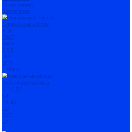
Теплотехника
Вентиляция
Скважинные насосы
ЭЦВ
2ЭЦВ
3ЭЦВ
CIRIS
FRS
2FRS
МАЛЫШ
Консольные насосы
К, 1К, 2К
К-Е
Kordis
СМ
СМС
СД
Х