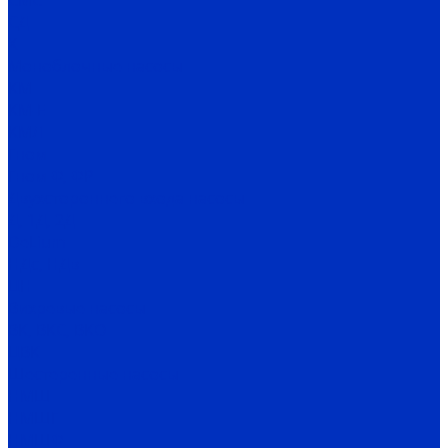
СМС
СД
Х
Моноблочные насосы
КМ
КМ-Е
КМЛ
Гном
Гном Ф, ФР
Двухстороннего входа насосы
Д, 1Д, 2Д
DeLium
НДс, НДв
ЦН
Вихревые насосы
ВК, ВКС, ВКО
ЦВК
Шестеренные насосы
НМШ
НМШГ
НМШФ