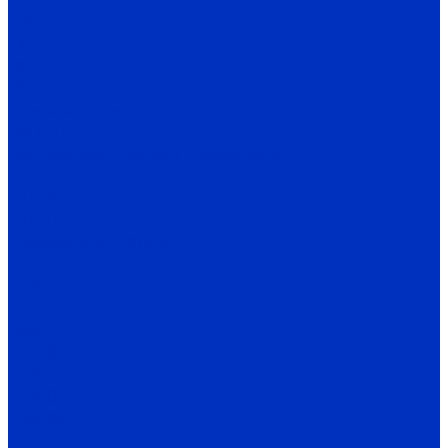
TZ
TCN
TX
TK
TA
Термодатчики
TW / TH
Датчики температуры и влажности
THD-R
THD-W
THD-D
Энкодеры AUTONICS
E40S
E40H
E50S
E80H
E20HB
E30S
E40HB
E40HBP
E58