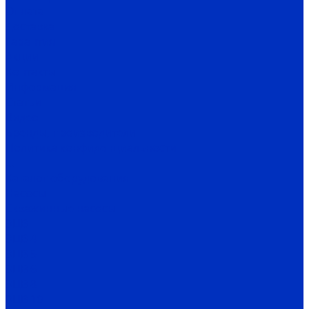
Оплата
Доставка
Гарантия
Акции
Контакты
Информация
Статьи
Видео
Бренды, производители
Политика конфиденциальности
...
Каталог оборудования
Насосы
Скважинные насосы
ЭЦВ
ЭЦВ 4
ЭЦВ 5
ЭЦВ 6
ЭЦВ 8
ЭЦВ 10