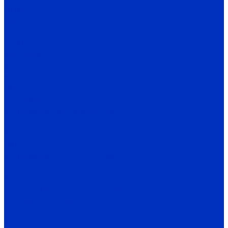
ФПМ
ФКН
ФКС
ФПМП
Калориферы
КСК
КП-СК
ЭКО
Вентиляция
Вентиляция общеобменная
ВЦ 4-70
ВЦ 14-46
ВКК
Вентиляция промышленная
ВО 3,5-12,5
ВО 1,7-3
ВО с внешнероторным двигателем
Тягодутьевые машины
ВД
ВДН