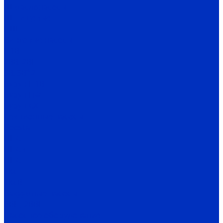
Ш маслонасосы
Ш пищевые
НШ
Винтовые насосы
Н1В
2ВВ, 2ВГ
3В, 3В*2
Бурун Н1В
Бурун ПФ
Бурун СХ
Секционные насосы
Boosta
ЦНСг
ЦНСв
ЦНСп
1Кс
1КсВ
Вакуумные насосы
ВВН, 2ВВН
Насосное оборудование