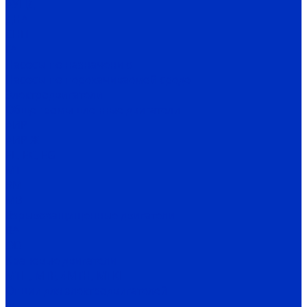
АУПД
ДНА
СНП
ГА
Насосы по назначению
Насосы по перекачиваемой среде
Электродвигатели
Общепромышленные двигатели
АИР
АИР Ж
EL, EC, EG
MT
RM
MB
Взрывозащищенные двигатели
ВА
OD
Крановые двигатели
MTH, MTF, 4MTH, MTKH
Опции для электродвигателей
IV