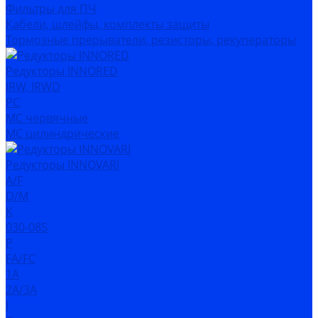
Фильтры для ПЧ
Кабели, шлейфы, комплекты защиты
Тормозные прерыватели, резисторы, рекуператоры
Редукторы INNORED
IRW, IRWD
PC
MC червячные
MC цилиндрические
Редукторы INNOVARI
A/F
D/M
K
030-085
P
FA/FC
1A
2A/3A
I