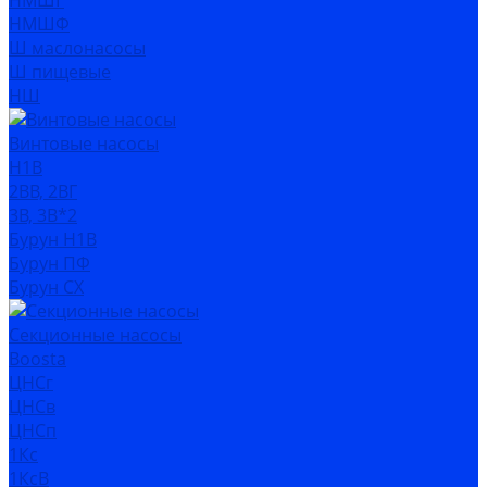
НМШГ
НМШФ
Ш маслонасосы
Ш пищевые
НШ
Винтовые насосы
Н1В
2ВВ, 2ВГ
3В, 3В*2
Бурун Н1В
Бурун ПФ
Бурун СХ
Секционные насосы
Boosta
ЦНСг
ЦНСв
ЦНСп
1Кс
1КсВ