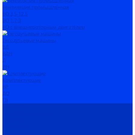
Вентиляция промышленная
ВО 3,5-12,5
ВО 1,7-3
ВО с внешнероторным двигателем
Тягодутьевые машины
ВД
ВДН
Д
ДН
Комплектующие
ВР
ДО
ГВ
Компания
Сертификаты дилера
Новости
Как купить
Цены, прайс