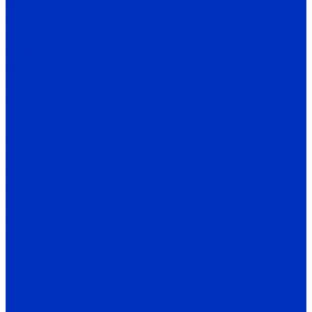
BM
BX
BYD
BA2M
BMS
BPS
BUP
BY
BTF
BTS
BF4
BF3
FD
FT
Емкостные
CR
Термометрия AUTONICS
Термоконтроллеры
TC3
TC4