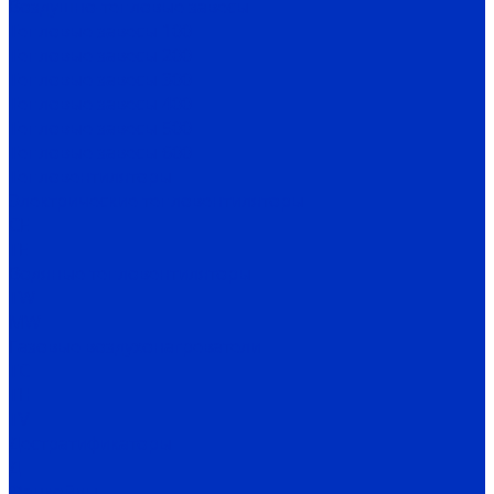
Воздушно-тепловые завесы
Тепловые завесы 100
Тепловые завесы 200
Тепловые завесы 300
Тепловые завесы 400
Тепловые завесы 500
Тепловые завесы 600
Тепловентиляторы
Электрические тепловентиляторы
CE
TE
Водяные тепловентиляторы
TW
MW
Газовые воздухонагреватели
TC
TH
TV
Дестратификаторы
Д
Фанкойлы