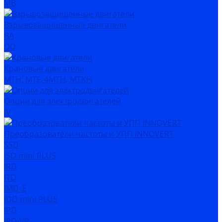
MB
Взрывозащищенные двигатели
ВА
OD
Крановые двигатели
MTH, MTF, 4MTH, MTKH
Опции для электродвигателей
IV
Преобразователи частоты и УПП INNOVERT
SSD
ISD mini PLUS
IRD
ITD
IMD_E
IDD mini PLUS
IPD
IРD-VR