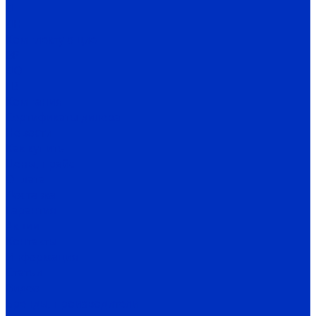
Д
ДН
Комплектующие
ВР
ДО
ГВ
Компания
Сертификаты дилера
Новости
Как купить
Цены, прайс
Оплата
Доставка
Гарантия
Акции
Контакты
Информация
Статьи
Видео
Бренды, производители