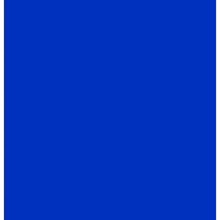
VP
Датчики уровня жидких сред
VU
VA
BA
OPTIC
ECHO
Датчики пыли
FS
Датчики и автоматика INNOCONT
Энкодеры
EIP 40
EIP 50
EIP 58
ESI 30
ESI 40
ESI 50
ENC TPD
EIF
Программаторы энкодеров