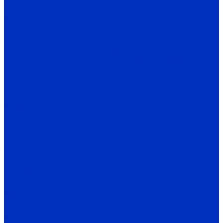
SL
PES
Датчики давления
IPS
Датчики и автоматика AUTONICS
Датчики положения и приближения AUTONICS
Индуктивные
PR, PRL, PRT
PRD
PRCM
PS, PSN
PRA
PRW
AS
PFI
Оптические
BEN
BRQ
BJ
BS5