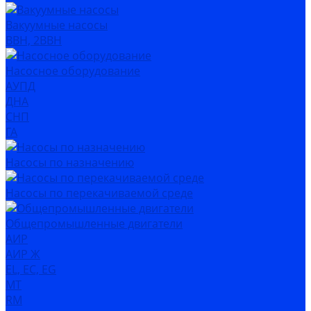
Вакуумные насосы
ВВН, 2ВВН
Насосное оборудование
АУПД
ДНА
СНП
ГА
Насосы по назначению
Насосы по перекачиваемой среде
Общепромышленные двигатели
АИР
АИР Ж
EL, EC, EG
MT
RM