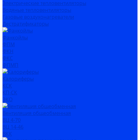
Электрические тепловентиляторы
Водяные тепловентиляторы
Газовые воздухонагреватели
Дестратификаторы
Фанкойлы
ФПМ
ФКН
ФКС
ФПМП
Калориферы
КСК
КП-СК
ЭКО
Вентиляция общеобменная
ВЦ 4-70
ВЦ 14-46
ВКК