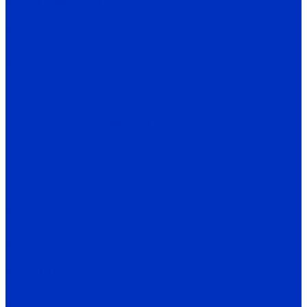
Муфты энкодеров
CPI
Источники питания
SB-P
SB-D
Термометрия
TR, TRT
TS-W
Светосигнальные колонны и маячки
TL25
TL50B
TL56B
TL70
TFL50B
SL100B
SL70B
SFL100B
SL52B
SL70B-HFL
Датчики положения и перемещения
SC