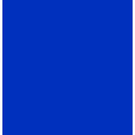
ЭЦВ 12
2ЭЦВ
2ЭЦВ 6
2ЭЦВ 8
2ЭЦВ 10
2ЭЦВ 12
3ЭЦВ
3ЭЦВ 6
3ЭЦВ 8
3ЭЦВ 10
3ЭЦВ 12
CIRIS
FRS
2FRS
МАЛЫШ
Консольные насосы
К, 1К, 2К
К-Е
Kordis
СМ