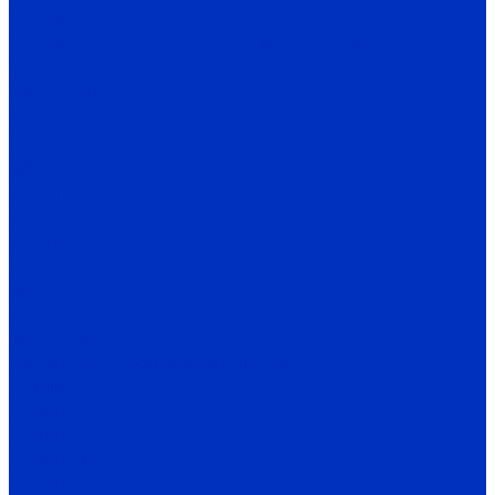
Преобразователи частоты
Преобразователи частоты и УПП INNOVERT
SSD
ISD mini PLUS
IRD
ITD
IMD_E
IDD mini PLUS
IPD
IРD-VR
IVD
IBD_E
IHD-T
SMD Lense
Частотные преобразователи Веспер
Е5-MINI
Е5-8600
Е5-9600
Е5-9600-КРАН
Е4-8300