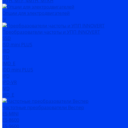
MTH, MTF, 4MTH, MTKH
Опции для электродвигателей
IV
Преобразователи частоты и УПП INNOVERT
SSD
ISD mini PLUS
IRD
ITD
IMD_E
IDD mini PLUS
IPD
IРD-VR
IVD
IBD_E
Частотные преобразователи Веспер
Е5-MINI
Е5-8600
Е5-9600