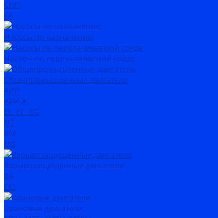
СНП
ГА
Насосы по назначению
Насосы по перекачиваемой среде
Общепромышленные двигатели
АИР
АИР Ж
EL, EC, EG
MT
RM
MB
Взрывозащищенные двигатели
ВА
OD
Крановые двигатели