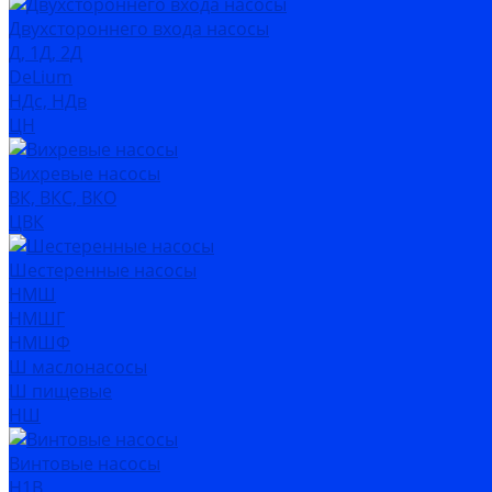
Двухстороннего входа насосы
Д, 1Д, 2Д
DeLium
НДс, НДв
ЦН
Вихревые насосы
ВК, ВКС, ВКО
ЦВК
Шестеренные насосы
НМШ
НМШГ
НМШФ
Ш маслонасосы
Ш пищевые
НШ
Винтовые насосы
Н1В