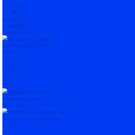
2ВВ, 2ВГ
3В, 3В*2
Бурун Н1В
Бурун ПФ
Бурун СХ
Секционные насосы
Boosta
ЦНСг
ЦНСв
ЦНСп
1Кс
1КсВ
Вакуумные насосы
ВВН, 2ВВН
Насосное оборудование
АУПД
ДНА