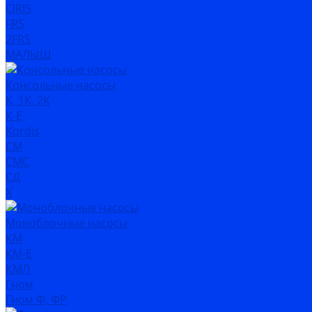
CIRIS
FRS
2FRS
МАЛЫШ
Консольные насосы
К, 1К, 2К
К-Е
Kordis
СМ
СМС
СД
Х
Моноблочные насосы
КМ
КМ-Е
КМЛ
Гном
Гном Ф, ФР