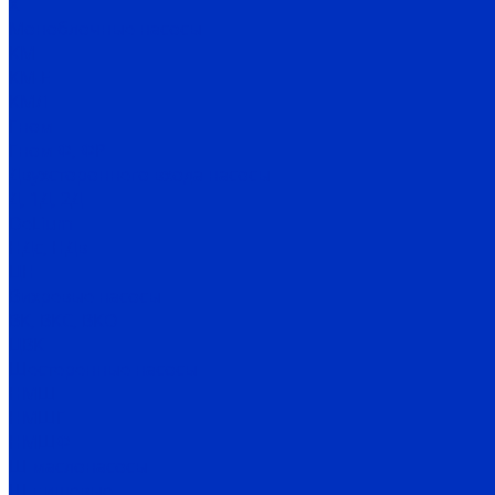
Х
Моноблочные насосы
КМ
КМ-Е
КМЛ
Гном
Гном Ф, ФР
Двухстороннего входа насосы
Д, 1Д, 2Д
DeLium
НДс, НДв
ЦН
Вихревые насосы
ВК, ВКС, ВКО
ЦВК
Шестеренные насосы
НМШ
НМШГ
НМШФ
Ш маслонасосы
Ш пищевые