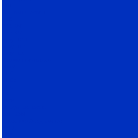
НШ
Винтовые насосы
Н1В
2ВВ, 2ВГ
3В, 3В*2
Бурун Н1В
Бурун ПФ
Бурун СХ
Секционные насосы
Boosta
ЦНСг
ЦНСв
ЦНСп
1Кс
1КсВ
Вакуумные насосы
ВВН, 2ВВН
Насосное оборудование
АУПД
ДНА