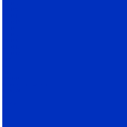
2ЭЦВ 6
2ЭЦВ 8
2ЭЦВ 10
2ЭЦВ 12
3ЭЦВ
3ЭЦВ 6
3ЭЦВ 8
3ЭЦВ 10
3ЭЦВ 12
CIRIS
FRS
2FRS
МАЛЫШ
Консольные насосы
К, 1К, 2К
К-Е
Kordis
СМ
СМС
СД