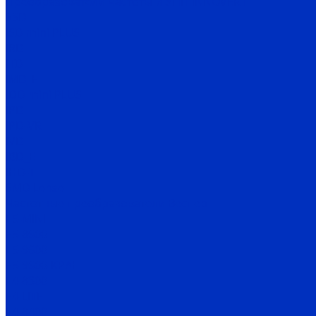
Преобразователи частоты и УПП INNOVERT
SSD
ISD mini PLUS
IRD
ITD
IMD_E
IDD mini PLUS
IPD
IРD-VR
IVD
IBD_E
IHD-T
SMD Lense
Частотные преобразователи Веспер
Е5-MINI
Е5-8600
Е5-9600
Е5-9600-КРАН
Е4-8300
Е4-LITE
E4-8400