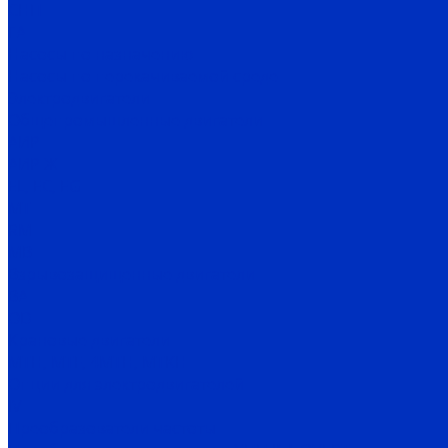
СНП
ГА
Насосы по назначению
Насосы по перекачиваемой среде
Электродвигатели
Общепромышленные двигатели
АИР
АИР Ж
EL, EC, EG
MT
RM
MB
Взрывозащищенные двигатели
ВА
OD
Крановые двигатели
MTH, MTF, 4MTH, MTKH
Опции для электродвигателей
IV
Преобразователи частоты