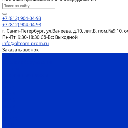
+7 (812) 904-04-93
+7 (812) 904-04-93
г. Санкт-Петербург, ул.Ванеева, д.10, лит.Б, пом.№9,10, 
Пн-Пт: 9:30-18:30 Cб-Вс: Выходной
info@altcom-prom.ru
Заказать звонок
...
Каталог оборудования
Насосы
Скважинные насосы
ЭЦВ
ЭЦВ 4
ЭЦВ 5
ЭЦВ 6
ЭЦВ 8
ЭЦВ 10
ЭЦВ 12
2ЭЦВ