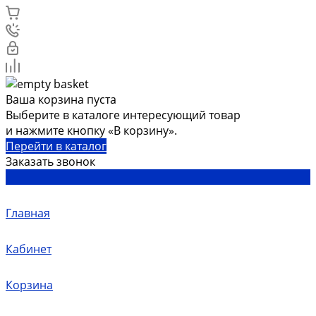
Ваша корзина пуста
Выберите в каталоге интересующий товар
и нажмите кнопку «В корзину».
Перейти в каталог
Заказать звонок
Главная
Кабинет
Корзина