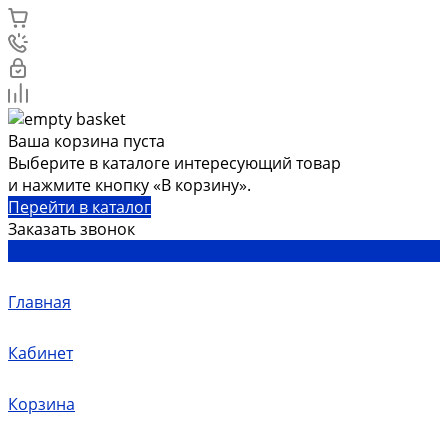
Ваша корзина пуста
Выберите в каталоге интересующий товар
и нажмите кнопку «В корзину».
Перейти в каталог
Заказать звонок
Главная
Кабинет
Корзина