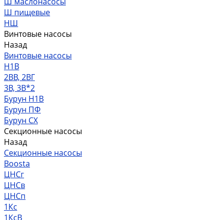
Ш маслонасосы
Ш пищевые
НШ
Винтовые насосы
Назад
Винтовые насосы
Н1В
2ВВ, 2ВГ
3В, 3В*2
Бурун Н1В
Бурун ПФ
Бурун СХ
Секционные насосы
Назад
Секционные насосы
Boosta
ЦНСг
ЦНСв
ЦНСп
1Кс
1КсВ