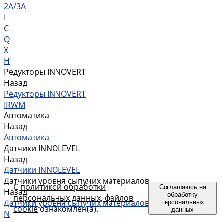
2A/3A
I
C
Q
X
H
Редукторы INNOVERT
Назад
Редукторы INNOVERT
IRWM
Автоматика
Назад
Автоматика
Датчики INNOLEVEL
Назад
Датчики INNOLEVEL
Датчики уровня сыпучих материалов
С
политикой обработки
Соглашаюсь на
Назад
обработку
персональных данных, файлов
Датчики уровня сыпучих материалов
персональных
cookie
ознакомлен(а).
данных
N