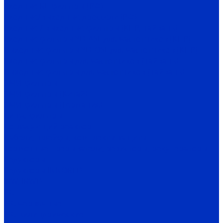
Входные RL-фильтры (РФ)
Входные/выходные дроссели (РФ)
Входные / выходные фильтры (КНР, Тайвань)
Входные фильтры YD-ASL для частотников (КНР)
Выходные фильтры YD-OSL для частотников (КНР)
Входные фильтры для частотников (Тайвань)
Выходные фильтры для частотников (Тайвань)
ЭМИ-фильтры
ЭМИ-фильтры (Китай)
ЭМИ-фильтры (Германия)
Cинус-фильтры
Согласующий реактор
Кабели, шлейфы, комплекты защиты
Тормозные прерыватели, резисторы, рекуператоры
Редукторы
Редукторы INNORED
IRW, IRWD
PC
MC червячные
MC цилиндрические