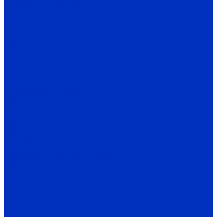
Консольные насосы
К, 1К, 2К
К-Е
Kordis
СМ
СМС
СД
Х
Моноблочные насосы
КМ
КМ-Е
КМЛ
Гном
Гном Ф, ФР
Двухстороннего входа насосы
Д, 1Д, 2Д
DeLium
НДс, НДв
ЦН
Вихревые насосы