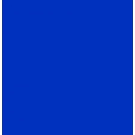
ВО 1,7-3
ВО с внешнероторным двигателем
Тягодутьевые машины
ВД
ВДН
Д
ДН
Комплектующие
ВР
ДО
ГВ
Компания
Сертификаты дилера
Новости
Как купить
Цены, прайс
Оплата
Доставка
Гарантия
Акции