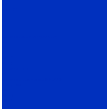
N-HT
N-Ex-HT
M
PS
VN
VP
Датчики уровня жидких сред
VU
VA
BA
OPTIC
ECHO
Датчики пыли
FS
Датчики и автоматика INNOCONT
Энкодеры
EIP 40
EIP 50
EIP 58
ESI 30