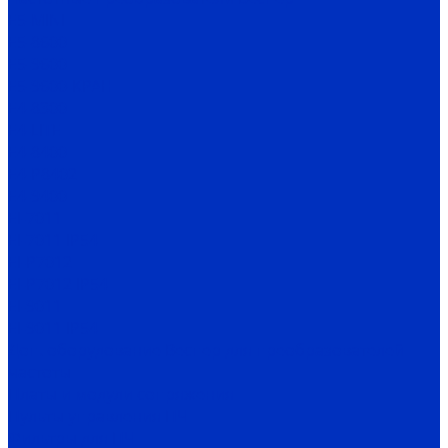
Е5-MINI
Е5-8600
Е5-9600
Е5-9600-КРАН
Е4-8300
Е4-LITE
E4-8400
Е4-P8402
E4-9400
EI-7011
EI-7011 IP54
EI-P7012
EI-P7012 IP54
EI-9011
EI-9011 IP54
Доп. оборудование Веспер для преобразователей
частоты
Платы и модули сопряжения
Пульты управления ПЧ
Фильтры для ПЧ