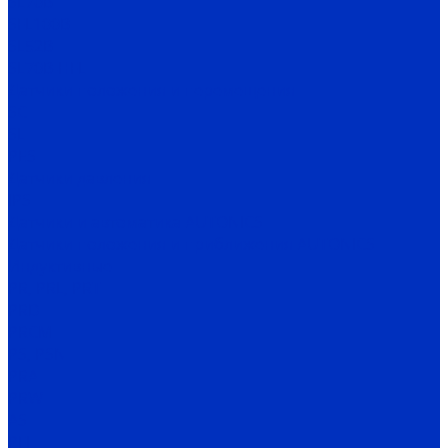
SL70B
SFL100B
SL52B
SL70B-HFL
Датчики положения и перемещения
SC
SL
PES
Датчики давления
IPS
Датчики и автоматика AUTONICS
Датчики положения и приближения AUTONICS
Индуктивные
PR, PRL, PRT
PRD
PRCM
PS, PSN
PRA
PRW
AS
PFI