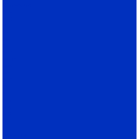
Оптические
BEN
BRQ
BJ
BS5
BM
BX
BYD
BA2M
BMS
BPS
BUP
BY
BTF
BTS
BF4
BF3
FD
FT
Емкостные