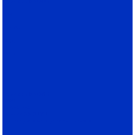
Редукторы INNOVARI
A/F
D/M
K
030-085
P
FA/FC
1A
2A/3A
I
C
Q
X
H
Редукторы INNOVERT
IRWM
Автоматика
Датчики INNOLEVEL
Датчики уровня сыпучих материалов
N
N-Ex