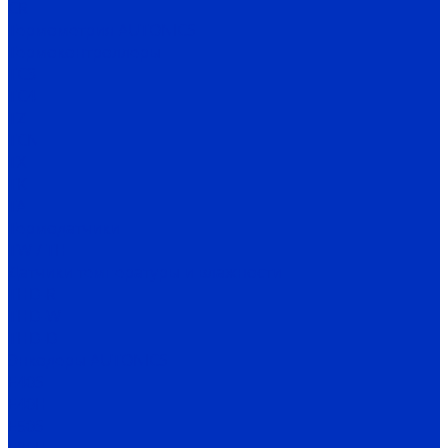
CR
Термометрия AUTONICS
Термоконтроллеры
TC3
TC4
TZ
TCN
TX
TK
TA
Термодатчики
TW / TH
Датчики температуры и влажности
THD-R
THD-W
THD-D
Энкодеры AUTONICS
E40S
E40H
E50S