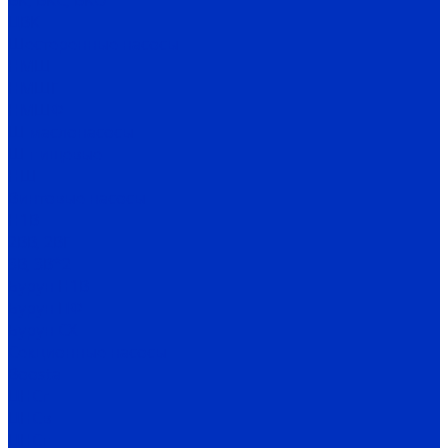
ВК, ВКС, ВКО
ЦВК
Шестеренные насосы
НМШ
НМШГ
НМШФ
Ш маслонасосы
Ш пищевые
НШ
Винтовые насосы
Н1В
2ВВ, 2ВГ
3В, 3В*2
Бурун Н1В
Бурун ПФ
Бурун СХ
Секционные насосы
Boosta
ЦНСг
ЦНСв
ЦНСп