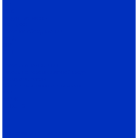
1Кс
1КсВ
Вакуумные насосы
ВВН, 2ВВН
Насосное оборудование
АУПД
ДНА
СНП
ГА
Насосы по назначению
Насосы по перекачиваемой среде
Электродвигатели
Общепромышленные двигатели
АИР
АИР Ж
EL, EC, EG
MT
RM
MB
Взрывозащищенные двигатели