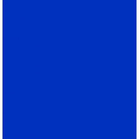
HMS Control ST
HMS Control G
HMS Control SIDUS
HMS Control HC
Теплотехника
Воздушно-тепловые завесы
Тепловые завесы 100
Тепловые завесы 200
Тепловые завесы 300
Тепловые завесы 400
Тепловые завесы 500
Тепловые завесы 600
Тепловентиляторы
Электрические тепловентиляторы
CE
TE
Водяные тепловентиляторы
TW
MW
Газовые воздухонагреватели