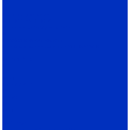
ВА
OD
Крановые двигатели
MTH, MTF, 4MTH, MTKH
Опции для электродвигателей
IV
Преобразователи частоты
Преобразователи частоты и УПП INNOVERT
SSD
ISD mini PLUS
IRD
ITD
IMD_E
IDD mini PLUS
IPD
IРD-VR
IVD
IBD_E
IHD-T
SMD Lense
Частотные преобразователи Веспер