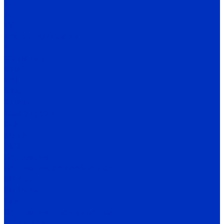
TC
TH
TV
Дестратификаторы
Д
Фанкойлы
ФПМ
ФКН
ФКС
ФПМП
Калориферы
КСК
КП-СК
ЭКО
Вентиляция
Вентиляция общеобменная
ВЦ 4-70
ВЦ 14-46
ВКК
Вентиляция промышленная
ВО 3,5-12,5