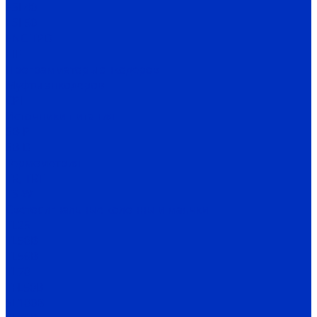
ESI 40
ESI 50
ENC TPD
EIF
Программаторы энкодеров
Муфты энкодеров
CPI
Источники питания
SB-P
SB-D
Термометрия
TR, TRT
TS-W
Светосигнальные колонны и маячки
TL25
TL50B
TL56B
TL70
TFL50B
SL100B