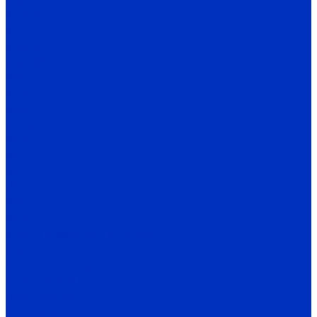
E80H
E20HB
E30S
E40HB
E40HBP
E58
E60H
E68S
E100H
ENA
ENC
ENH
ENP
EP50
EP58
Муфты энкодеров AUTONICS
SRB
Станции управления и защиты
СУиЗ Лоцман+ L2
HMS Control L3
HMS Control L4