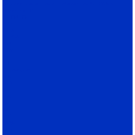
Датчики положения и приближения AUTONICS
Индуктивные
PR, PRL, PRT
PRD
PRCM
PS, PSN
PRA
PRW
AS
PFI
Оптические
BEN
BRQ
BJ
BS5
BM
BX
BYD
BA2M
BMS