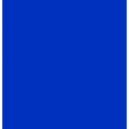
Cинус-фильтры
Согласующий реактор
Кабели, шлейфы, комплекты защиты
Тормозные прерыватели, резисторы, рекуператоры
Редукторы
Редукторы INNORED
IRW, IRWD
PC
MC червячные
MC цилиндрические
Редукторы INNOVARI
A/F
D/M
K
030-085
P
FA/FC
1A
2A/3A
I
C