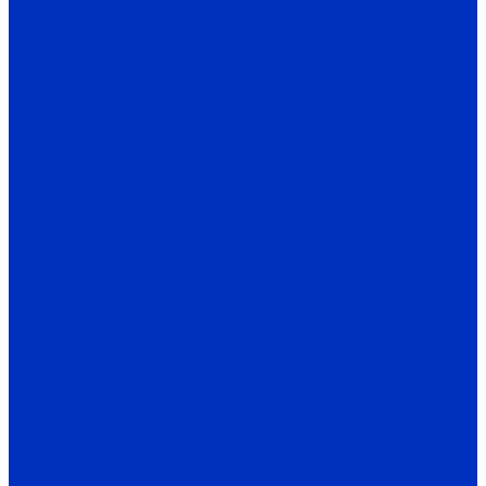
OPTIC
ECHO
Датчики пыли
FS
Датчики и автоматика INNOCONT
Энкодеры
EIP 40
EIP 50
EIP 58
ESI 30
ESI 40
ESI 50
ENC TPD
EIF
Программаторы энкодеров
Муфты энкодеров
CPI
Источники питания
SB-P
SB-D
Термометрия