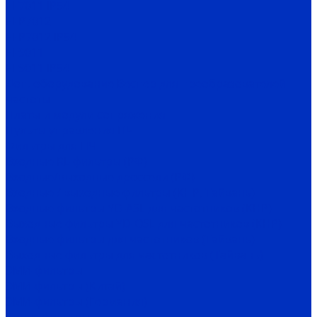
EI-7011 IP54
EI-P7012
EI-P7012 IP54
EI-9011
EI-9011 IP54
Доп. оборудование Веспер для преобразователей
частоты
Платы и модули сопряжения
Пульты управления ПЧ
Фильтры для ПЧ
Входные RL-фильтры (РФ)
Входные/выходные дроссели (РФ)
Входные / выходные фильтры (КНР, Тайвань)
Входные фильтры YD-ASL для частотников (КНР)
Выходные фильтры YD-OSL для частотников (КНР)
Входные фильтры для частотников (Тайвань)
Выходные фильтры для частотников (Тайвань)
ЭМИ-фильтры
ЭМИ-фильтры (Китай)
ЭМИ-фильтры (Германия)