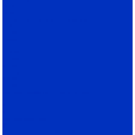
TR, TRT
TS-W
Светосигнальные колонны и маячки
TL25
TL50B
TL56B
TL70
TFL50B
SL100B
SL70B
SFL100B
SL52B
SL70B-HFL
Датчики положения и перемещения
SC
SL
PES
Датчики давления
IPS
Датчики и автоматика AUTONICS