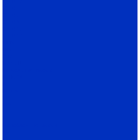
2ЭЦВ 12
3ЭЦВ
3ЭЦВ 6
3ЭЦВ 8
3ЭЦВ 10
3ЭЦВ 12
CIRIS
FRS
2FRS
МАЛЫШ
Консольные насосы
К, 1К, 2К
К-Е
Kordis
СМ
СМС
СД
Х
Моноблочные насосы
КМ
КМ-Е