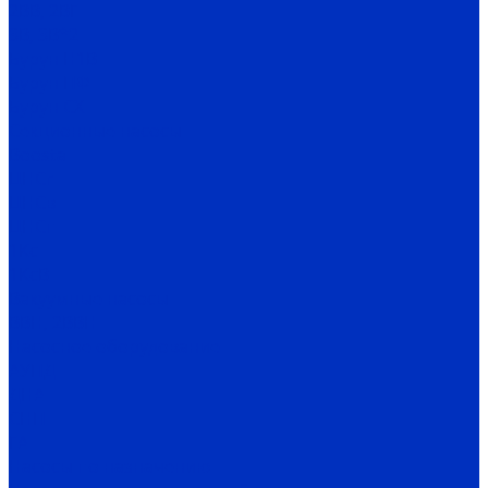
2ВВ, 2ВГ
3В, 3В*2
Бурун Н1В
Бурун ПФ
Бурун СХ
Секционные насосы
Boosta
ЦНСг
ЦНСв
ЦНСп
1Кс
1КсВ
Вакуумные насосы
ВВН, 2ВВН
Насосное оборудование
АУПД
ДНА
СНП
ГА
Насосы по назначению