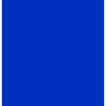
ENH
ENP
EP50
EP58
Муфты энкодеров AUTONICS
SRB
Станции управления и защиты
СУиЗ Лоцман+ L2
HMS Control L3
HMS Control L4
HMS Control ST
HMS Control G
HMS Control SIDUS
HMS Control HC
Теплотехника
Воздушно-тепловые завесы
Тепловые завесы 100
Тепловые завесы 200
Тепловые завесы 300
Тепловые завесы 400