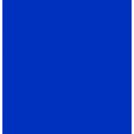
Информация
Статьи
Видео
Бренды, производители
Политика конфиденциальности
...
Каталог оборудования
Насосы
Скважинные насосы
ЭЦВ
ЭЦВ 4
ЭЦВ 5
ЭЦВ 6
ЭЦВ 8
ЭЦВ 10
ЭЦВ 12
2ЭЦВ
2ЭЦВ 6
2ЭЦВ 8
2ЭЦВ 10