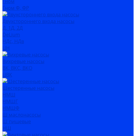
Гном
Гном Ф, ФР
Двухстороннего входа насосы
Д, 1Д, 2Д
DeLium
НДс, НДв
ЦН
Вихревые насосы
ВК, ВКС, ВКО
ЦВК
Шестеренные насосы
НМШ
НМШГ
НМШФ
Ш маслонасосы
Ш пищевые
НШ