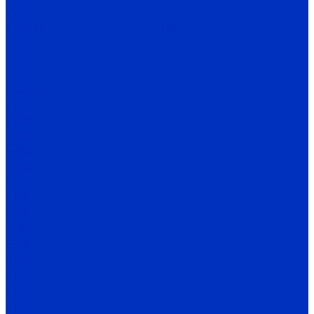
TW / TH
Датчики температуры и влажности
THD-R
THD-W
THD-D
Энкодеры AUTONICS
E40S
E40H
E50S
E80H
E20HB
E30S
E40HB
E40HBP
E58
E60H
E68S
E100H
ENA
ENC