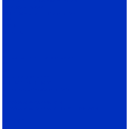
Насосы по перекачиваемой среде
Электродвигатели
Общепромышленные двигатели
АИР
АИР Ж
EL, EC, EG
MT
RM
MB
Взрывозащищенные двигатели
ВА
OD
Крановые двигатели
MTH, MTF, 4MTH, MTKH
Опции для электродвигателей
IV
Преобразователи частоты
Преобразователи частоты и УПП INNOVERT
SSD
ISD mini PLUS
IRD