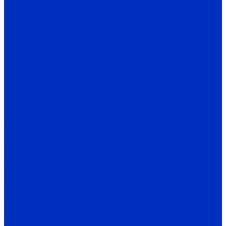
BPS
BUP
BY
BTF
BTS
BF4
BF3
FD
FT
Емкостные
CR
Термометрия AUTONICS
Термоконтроллеры
TC3
TC4
TZ
TCN
TX
TK
TA
Термодатчики