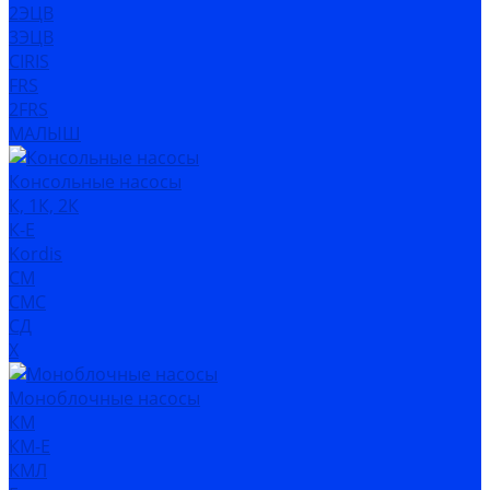
2ЭЦВ
3ЭЦВ
CIRIS
FRS
2FRS
МАЛЫШ
Консольные насосы
К, 1К, 2К
К-Е
Kordis
СМ
СМС
СД
Х
Моноблочные насосы
КМ
КМ-Е
КМЛ