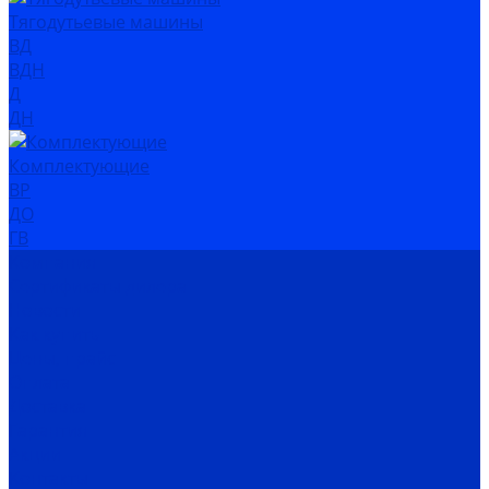
Тягодутьевые машины
ВД
ВДН
Д
ДН
Комплектующие
ВР
ДО
ГВ
Компания
Сертификаты дилера
Новости
Как купить
Цены, прайс
Оплата
Доставка
Гарантия
Акции
Контакты