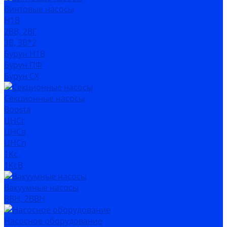
Винтовые насосы
Н1В
2ВВ, 2ВГ
3В, 3В*2
Бурун Н1В
Бурун ПФ
Бурун СХ
Секционные насосы
Boosta
ЦНСг
ЦНСв
ЦНСп
1Кс
1КсВ
Вакуумные насосы
ВВН, 2ВВН
Насосное оборудование