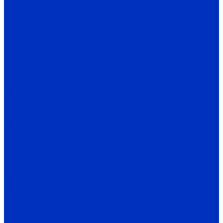
КМЛ
Гном
Гном Ф, ФР
Двухстороннего входа насосы
Д, 1Д, 2Д
DeLium
НДс, НДв
ЦН
Вихревые насосы
ВК, ВКС, ВКО
ЦВК
Шестеренные насосы
НМШ
НМШГ
НМШФ
Ш маслонасосы
Ш пищевые
НШ
Винтовые насосы
Н1В