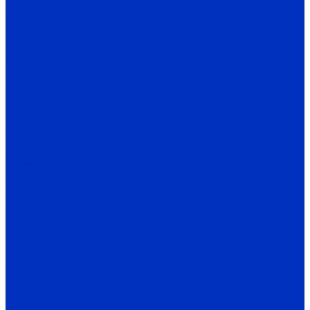
ITD
IMD_E
IDD mini PLUS
IPD
IРD-VR
IVD
IBD_E
IHD-T
SMD Lense
Частотные преобразователи Веспер
Е5-MINI
Е5-8600
Е5-9600
Е5-9600-КРАН
Е4-8300
Е4-LITE
E4-8400
Е4-P8402
E4-9400
EI-7011