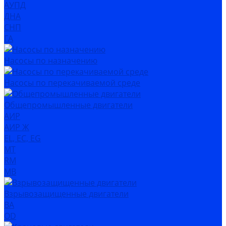
АУПД
ДНА
СНП
ГА
Насосы по назначению
Насосы по перекачиваемой среде
Общепромышленные двигатели
АИР
АИР Ж
EL, EC, EG
MT
RM
MB
Взрывозащищенные двигатели
ВА
OD