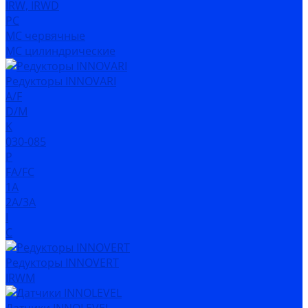
IRW, IRWD
PC
MC червячные
MC цилиндрические
Редукторы INNOVARI
A/F
D/M
K
030-085
P
FA/FC
1A
2A/3A
I
C
Редукторы INNOVERT
IRWM