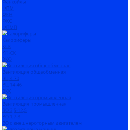
Фанкойлы
ФПМ
ФКН
ФКС
ФПМП
Калориферы
КСК
КП-СК
ЭКО
Вентиляция общеобменная
ВЦ 4-70
ВЦ 14-46
ВКК
Вентиляция промышленная
ВО 3,5-12,5
ВО 1,7-3
ВО с внешнероторным двигателем