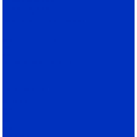
Тепловые завесы 500
Тепловые завесы 600
Тепловентиляторы
Электрические тепловентиляторы
CE
TE
Водяные тепловентиляторы
TW
MW
Газовые воздухонагреватели
TC
TH
TV
Дестратификаторы
Д
Фанкойлы
ФПМ
ФКН
ФКС
ФПМП
Калориферы