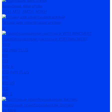
Крановые двигатели
MTH, MTF, 4MTH, MTKH
Опции для электродвигателей
IV
Преобразователи частоты и УПП INNOVERT
SSD
ISD mini PLUS
IRD
ITD
IMD_E
IDD mini PLUS
IPD
IРD-VR
IVD
IBD_E
Частотные преобразователи Веспер
Е5-MINI