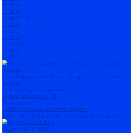
Е5-8600
Е5-9600
Е5-9600-КРАН
Е4-8300
Е4-LITE
E4-8400
Е4-P8402
E4-9400
EI-7011
Доп. оборудование Веспер для преобразователей
частоты
Платы и модули сопряжения
Пульты управления ПЧ
Фильтры для ПЧ
Кабели, шлейфы, комплекты защиты
Тормозные прерыватели, резисторы, рекуператоры
Редукторы INNORED