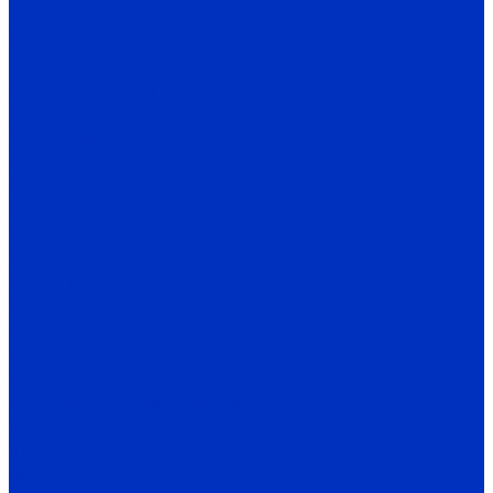
Q
X
H
Редукторы INNOVERT
IRWM
Автоматика
Датчики INNOLEVEL
Датчики уровня сыпучих материалов
N
N-Ex
N-HT
N-Ex-HT
M
PS
VN
VP
Датчики уровня жидких сред
VU
VA
BA