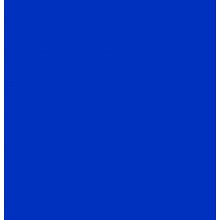
КСК
КП-СК
ЭКО
Вентиляция
Вентиляция общеобменная
ВЦ 4-70
ВЦ 14-46
ВКК
Вентиляция промышленная
ВО 3,5-12,5
ВО 1,7-3
ВО с внешнероторным двигателем
Тягодутьевые машины
ВД
ВДН
Д
ДН
Комплектующие
ВР
ДО