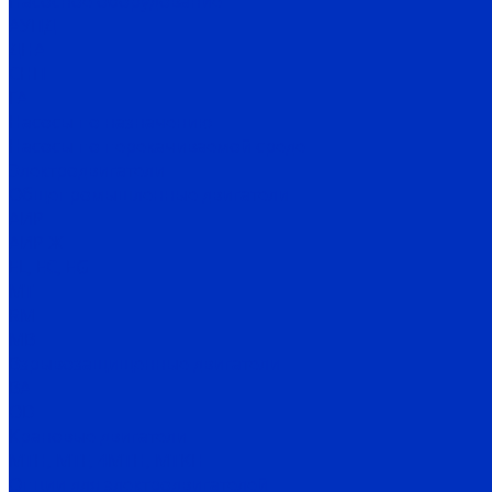
Насосное оборудование
АУПД
ДНА
СНП
ГА
Насосы по назначению
Насосы по перекачиваемой среде
Электродвигатели
Общепромышленные двигатели
АИР
АИР Ж
EL, EC, EG
MT
RM
MB
Взрывозащищенные двигатели
ВА
OD
Крановые двигатели
MTH, MTF, 4MTH, MTKH
Опции для электродвигателей