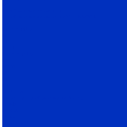
IV
Преобразователи частоты
Преобразователи частоты и УПП INNOVERT
SSD
ISD mini PLUS
IRD
ITD
IMD_E
IDD mini PLUS
IPD
IРD-VR
IVD
IBD_E
IHD-T
SMD Lense
Частотные преобразователи Веспер
Е5-MINI
Е5-8600
Е5-9600
Е5-9600-КРАН