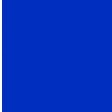
ЭЦВ 10
ЭЦВ 12
2ЭЦВ
2ЭЦВ 6
2ЭЦВ 8
2ЭЦВ 10
2ЭЦВ 12
3ЭЦВ
3ЭЦВ 6
3ЭЦВ 8
3ЭЦВ 10
3ЭЦВ 12
CIRIS
FRS
2FRS
МАЛЫШ
Консольные насосы
К, 1К, 2К
К-Е
Kordis
СМ