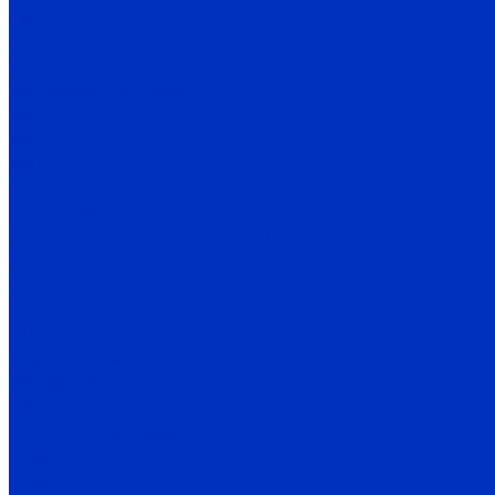
СМС
СД
Х
Моноблочные насосы
КМ
КМ-Е
КМЛ
Гном
Гном Ф, ФР
Двухстороннего входа насосы
Д, 1Д, 2Д
DeLium
НДс, НДв
ЦН
Вихревые насосы
ВК, ВКС, ВКО
ЦВК
Шестеренные насосы
НМШ
НМШГ