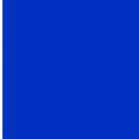
НМШФ
Ш маслонасосы
Ш пищевые
НШ
Винтовые насосы
Н1В
2ВВ, 2ВГ
3В, 3В*2
Бурун Н1В
Бурун ПФ
Бурун СХ
Секционные насосы
Boosta
ЦНСг
ЦНСв
ЦНСп
1Кс
1КсВ
Вакуумные насосы
ВВН, 2ВВН