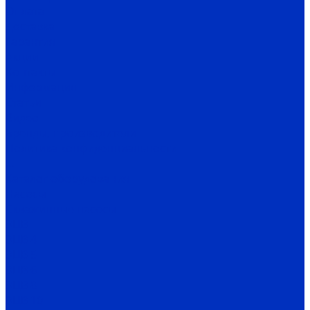
Оплата
Доставка
Гарантия
Акции
Контакты
Информация
Статьи
Видео
Бренды, производители
Политика конфиденциальности
...
Каталог оборудования
Насосы
Скважинные насосы
ЭЦВ
ЭЦВ 4
ЭЦВ 5
ЭЦВ 6
ЭЦВ 8
ЭЦВ 10