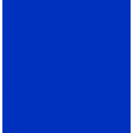
Преобразователи частоты
Преобразователи частоты и УПП INNOVERT
SSD
ISD mini PLUS
IRD
ITD
IMD_E
IDD mini PLUS
IPD
IРD-VR
IVD
IBD_E
IHD-T
SMD Lense
Частотные преобразователи Веспер
Е5-MINI
Е5-8600
Е5-9600
Е5-9600-КРАН
Е4-8300