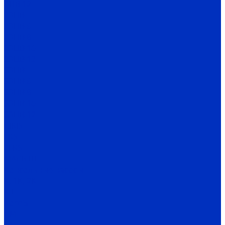
ЭЦВ 12
2ЭЦВ
2ЭЦВ 6
2ЭЦВ 8
2ЭЦВ 10
2ЭЦВ 12
3ЭЦВ
3ЭЦВ 6
3ЭЦВ 8
3ЭЦВ 10
3ЭЦВ 12
CIRIS
FRS
2FRS
МАЛЫШ
Консольные насосы
К, 1К, 2К
К-Е
Kordis
СМ