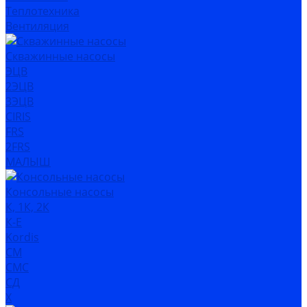
Теплотехника
Вентиляция
Скважинные насосы
ЭЦВ
2ЭЦВ
3ЭЦВ
CIRIS
FRS
2FRS
МАЛЫШ
Консольные насосы
К, 1К, 2К
К-Е
Kordis
СМ
СМС
СД
Х