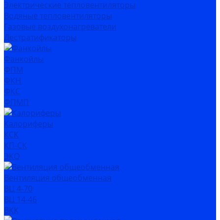
Электрические тепловентиляторы
Водяные тепловентиляторы
Газовые воздухонагреватели
Дестратификаторы
Фанкойлы
ФПМ
ФКН
ФКС
ФПМП
Калориферы
КСК
КП-СК
ЭКО
Вентиляция общеобменная
ВЦ 4-70
ВЦ 14-46
ВКК