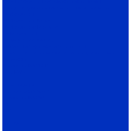
Входные фильтры для частотников (Тайвань)
Выходные фильтры для частотников (Тайвань)
ЭМИ-фильтры
ЭМИ-фильтры (Китай)
ЭМИ-фильтры (Германия)
Cинус-фильтры
Согласующий реактор
Кабели, шлейфы, комплекты защиты
Тормозные прерыватели, резисторы, рекуператоры
Редукторы
Редукторы INNORED
IRW, IRWD
PC
MC червячные
MC цилиндрические
Редукторы INNOVARI
A/F
D/M
K
030-085
P