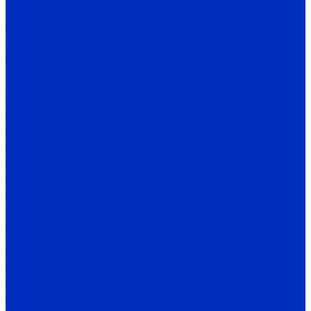
SL
PES
Датчики давления
IPS
Датчики и автоматика AUTONICS
Датчики положения и приближения AUTONICS
Индуктивные
PR, PRL, PRT
PRD
PRCM
PS, PSN
PRA
PRW
AS
PFI
Оптические
BEN
BRQ
BJ
BS5