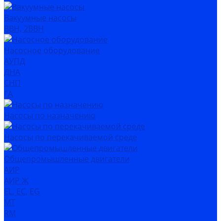
Вакуумные насосы
ВВН, 2ВВН
Насосное оборудование
АУПД
ДНА
СНП
ГА
Насосы по назначению
Насосы по перекачиваемой среде
Общепромышленные двигатели
АИР
АИР Ж
EL, EC, EG
MT
RM