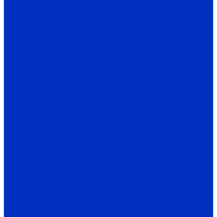
E60H
E68S
E100H
ENA
ENC
ENH
ENP
EP50
EP58
Муфты энкодеров AUTONICS
SRB
Станции управления и защиты
СУиЗ Лоцман+ L2
HMS Control L3
HMS Control L4
HMS Control ST
HMS Control G
HMS Control SIDUS
HMS Control HC
Теплотехника