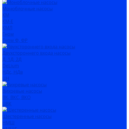
Моноблочные насосы
КМ
КМ-Е
КМЛ
Гном
Гном Ф, ФР
Двухстороннего входа насосы
Д, 1Д, 2Д
DeLium
НДс, НДв
ЦН
Вихревые насосы
ВК, ВКС, ВКО
ЦВК
Шестеренные насосы
НМШ