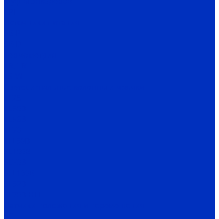
Муфты энкодеров
CPI
Источники питания
SB-P
SB-D
Термометрия
TR, TRT
TS-W
Светосигнальные колонны и маячки
TL25
TL50B
TL56B
TL70
TFL50B
SL100B
SL70B
SFL100B
SL52B
SL70B-HFL
Датчики положения и перемещения
SC