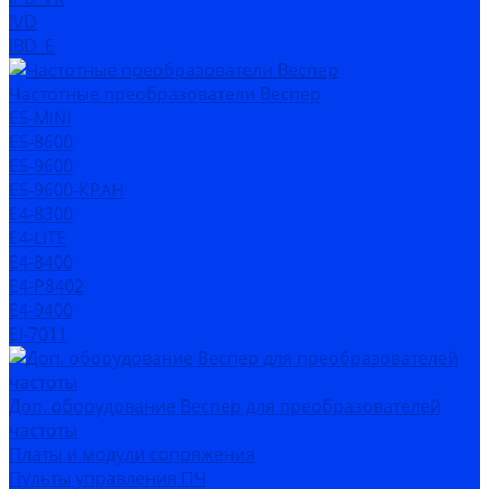
IVD
IBD_E
Частотные преобразователи Веспер
Е5-MINI
Е5-8600
Е5-9600
Е5-9600-КРАН
Е4-8300
Е4-LITE
E4-8400
Е4-P8402
E4-9400
EI-7011
Доп. оборудование Веспер для преобразователей
частоты
Платы и модули сопряжения
Пульты управления ПЧ