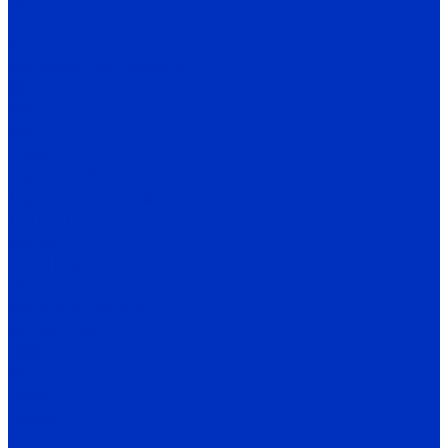
СМС
СД
Х
Моноблочные насосы
КМ
КМ-Е
КМЛ
Гном
Гном Ф, ФР
Двухстороннего входа насосы
Д, 1Д, 2Д
DeLium
НДс, НДв
ЦН
Вихревые насосы
ВК, ВКС, ВКО
ЦВК
Шестеренные насосы
НМШ
НМШГ
НМШФ