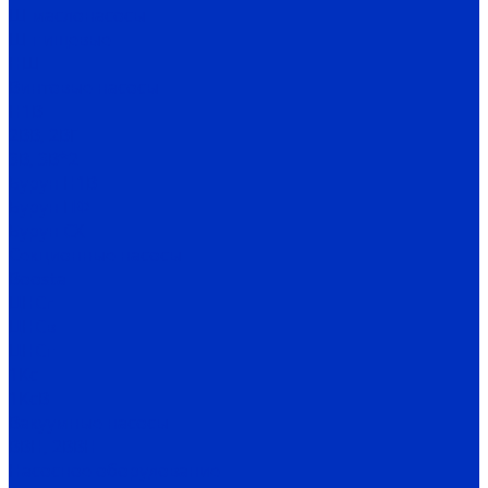
Ш маслонасосы
Ш пищевые
НШ
Винтовые насосы
Н1В
2ВВ, 2ВГ
3В, 3В*2
Бурун Н1В
Бурун ПФ
Бурун СХ
Секционные насосы
Boosta
ЦНСг
ЦНСв
ЦНСп
1Кс
1КсВ
Вакуумные насосы
ВВН, 2ВВН
Насосное оборудование