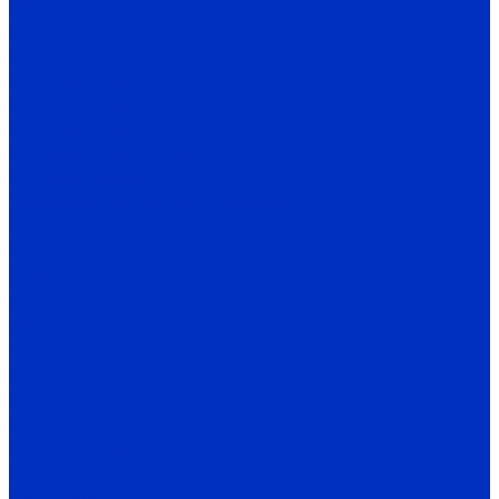
Воздушно-тепловые завесы
Тепловые завесы 100
Тепловые завесы 200
Тепловые завесы 300
Тепловые завесы 400
Тепловые завесы 500
Тепловые завесы 600
Тепловентиляторы
Электрические тепловентиляторы
CE
TE
Водяные тепловентиляторы
TW
MW
Газовые воздухонагреватели
TC
TH
TV
Дестратификаторы
Д
Фанкойлы