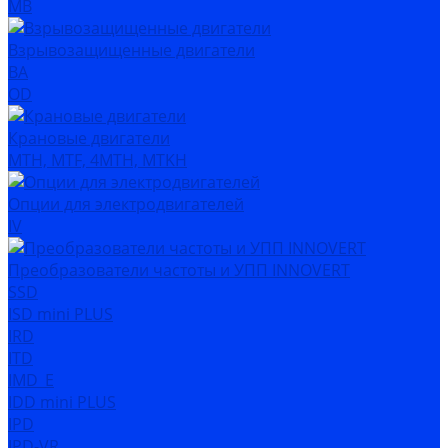
MB
Взрывозащищенные двигатели
ВА
OD
Крановые двигатели
MTH, MTF, 4MTH, MTKH
Опции для электродвигателей
IV
Преобразователи частоты и УПП INNOVERT
SSD
ISD mini PLUS
IRD
ITD
IMD_E
IDD mini PLUS
IPD
IРD-VR