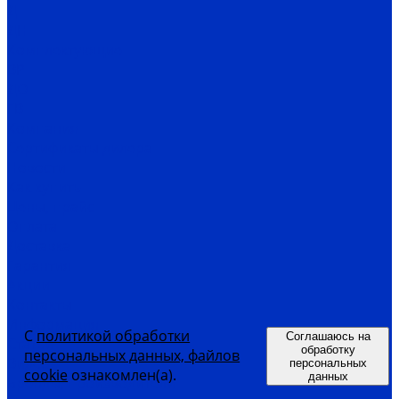
Д
ДН
Комплектующие
ВР
ДО
ГВ
Компания
Сертификаты дилера
Новости
Как купить
Цены, прайс
Оплата
Доставка
Гарантия
Акции
Контакты
Информация
С
политикой обработки
Соглашаюсь на
Статьи
обработку
персональных данных, файлов
Видео
персональных
cookie
ознакомлен(а).
данных
Бренды, производители