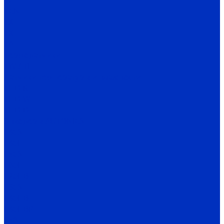
TZ
TCN
TX
TK
TA
Термодатчики
TW / TH
Датчики температуры и влажности
THD-R
THD-W
THD-D
Энкодеры AUTONICS
E40S
E40H
E50S
E80H
E20HB
E30S
E40HB
E40HBP
E58