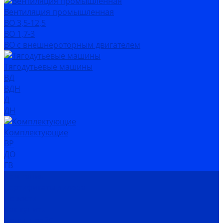
Вентиляция промышленная
ВО 3,5-12,5
ВО 1,7-3
ВО с внешнероторным двигателем
Тягодутьевые машины
ВД
ВДН
Д
ДН
Комплектующие
ВР
ДО
ГВ
Компания
Сертификаты дилера
Новости
Как купить
Цены, прайс