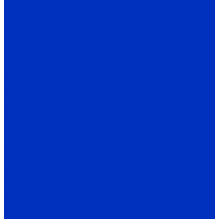
FA/FC
1A
2A/3A
I
C
Q
X
H
Редукторы INNOVERT
IRWM
Автоматика
Датчики INNOLEVEL
Датчики уровня сыпучих материалов
N
N-Ex
N-HT
N-Ex-HT
M
PS
VN