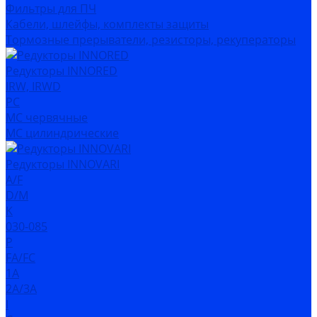
Фильтры для ПЧ
Кабели, шлейфы, комплекты защиты
Тормозные прерыватели, резисторы, рекуператоры
Редукторы INNORED
IRW, IRWD
PC
MC червячные
MC цилиндрические
Редукторы INNOVARI
A/F
D/M
K
030-085
P
FA/FC
1A
2A/3A
I