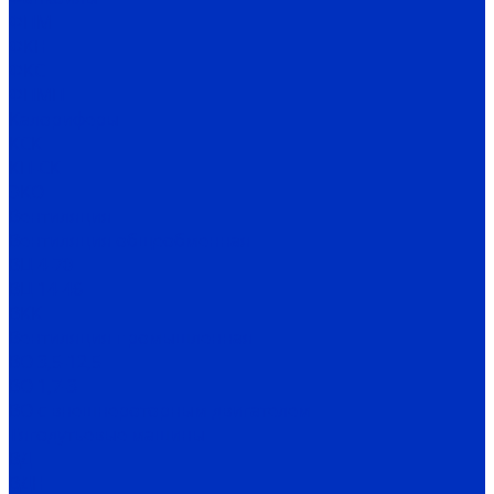
ФПМ
ФКН
ФКС
ФПМП
Калориферы
КСК
КП-СК
ЭКО
Вентиляция
Вентиляция общеобменная
ВЦ 4-70
ВЦ 14-46
ВКК
Вентиляция промышленная
ВО 3,5-12,5
ВО 1,7-3
ВО с внешнероторным двигателем
Тягодутьевые машины
ВД
ВДН