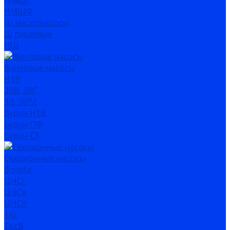
НМШГ
НМШФ
Ш маслонасосы
Ш пищевые
НШ
Винтовые насосы
Н1В
2ВВ, 2ВГ
3В, 3В*2
Бурун Н1В
Бурун ПФ
Бурун СХ
Секционные насосы
Boosta
ЦНСг
ЦНСв
ЦНСп
1Кс
1КсВ