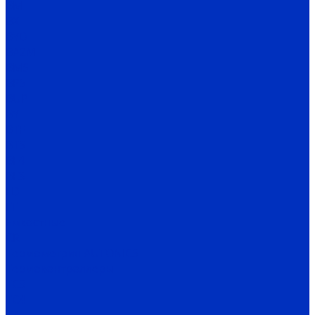
BM
BX
BYD
BA2M
BMS
BPS
BUP
BY
BTF
BTS
BF4
BF3
FD
FT
Емкостные
CR
Термометрия AUTONICS
Термоконтроллеры
TC3
TC4