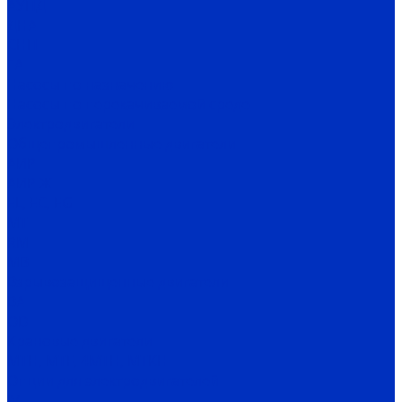
АУПД
ДНА
СНП
ГА
Насосы по назначению
Насосы по перекачиваемой среде
Электродвигатели
Общепромышленные двигатели
АИР
АИР Ж
EL, EC, EG
MT
RM
MB
Взрывозащищенные двигатели
ВА
OD
Крановые двигатели
MTH, MTF, 4MTH, MTKH
Опции для электродвигателей
IV