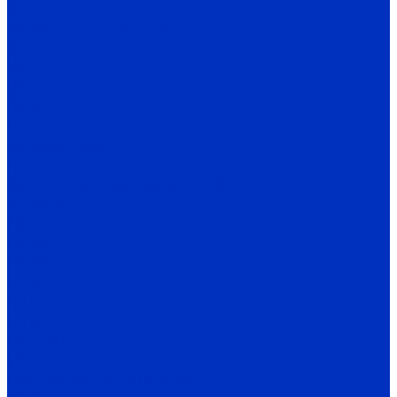
VP
Датчики уровня жидких сред
VU
VA
BA
OPTIC
ECHO
Датчики пыли
FS
Датчики и автоматика INNOCONT
Энкодеры
EIP 40
EIP 50
EIP 58
ESI 30
ESI 40
ESI 50
ENC TPD
EIF
Программаторы энкодеров