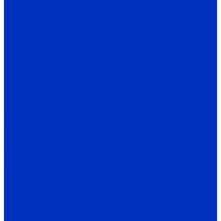
Е4-LITE
E4-8400
Е4-P8402
E4-9400
EI-7011
EI-7011 IP54
EI-P7012
EI-P7012 IP54
EI-9011
EI-9011 IP54
Доп. оборудование Веспер для преобразователей
частоты
Платы и модули сопряжения
Пульты управления ПЧ
Фильтры для ПЧ
Входные RL-фильтры (РФ)
Входные/выходные дроссели (РФ)
Входные / выходные фильтры (КНР, Тайвань)
Входные фильтры YD-ASL для частотников (КНР)
Выходные фильтры YD-OSL для частотников (КНР)