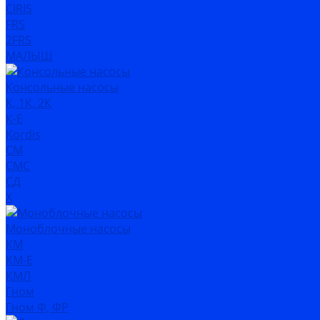
CIRIS
FRS
2FRS
МАЛЫШ
Консольные насосы
К, 1К, 2К
К-Е
Kordis
СМ
СМС
СД
Х
Моноблочные насосы
КМ
КМ-Е
КМЛ
Гном
Гном Ф, ФР