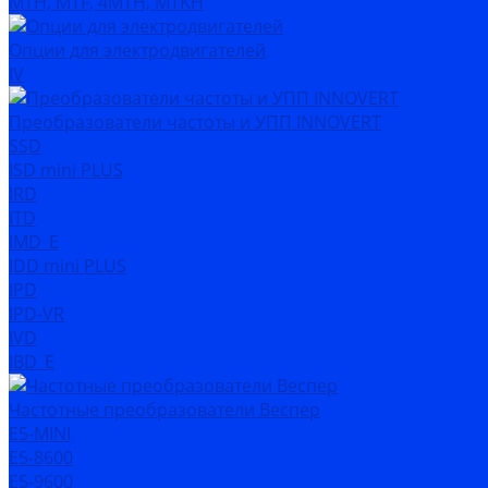
MTH, MTF, 4MTH, MTKH
Опции для электродвигателей
IV
Преобразователи частоты и УПП INNOVERT
SSD
ISD mini PLUS
IRD
ITD
IMD_E
IDD mini PLUS
IPD
IРD-VR
IVD
IBD_E
Частотные преобразователи Веспер
Е5-MINI
Е5-8600
Е5-9600