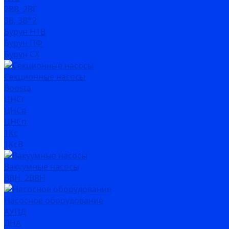
2ВВ, 2ВГ
3В, 3В*2
Бурун Н1В
Бурун ПФ
Бурун СХ
Секционные насосы
Boosta
ЦНСг
ЦНСв
ЦНСп
1Кс
1КсВ
Вакуумные насосы
ВВН, 2ВВН
Насосное оборудование
АУПД
ДНА