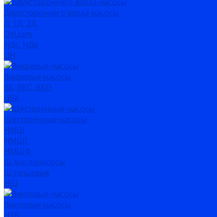
Двухстороннего входа насосы
Д, 1Д, 2Д
DeLium
НДс, НДв
ЦН
Вихревые насосы
ВК, ВКС, ВКО
ЦВК
Шестеренные насосы
НМШ
НМШГ
НМШФ
Ш маслонасосы
Ш пищевые
НШ
Винтовые насосы
Н1В