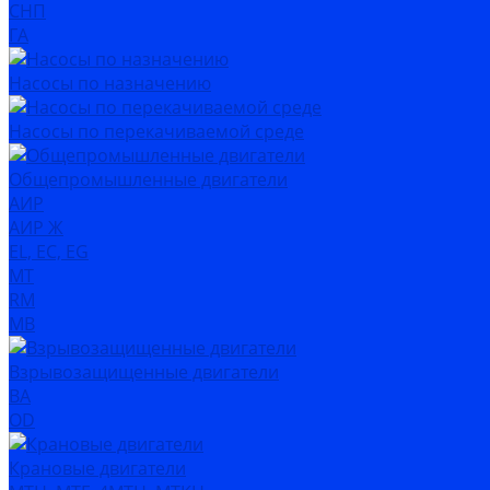
СНП
ГА
Насосы по назначению
Насосы по перекачиваемой среде
Общепромышленные двигатели
АИР
АИР Ж
EL, EC, EG
MT
RM
MB
Взрывозащищенные двигатели
ВА
OD
Крановые двигатели