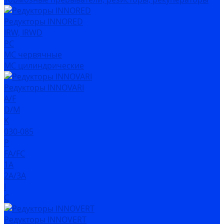
Редукторы INNORED
IRW, IRWD
PC
MC червячные
MC цилиндрические
Редукторы INNOVARI
A/F
D/M
K
030-085
P
FA/FC
1A
2A/3A
I
C
Редукторы INNOVERT