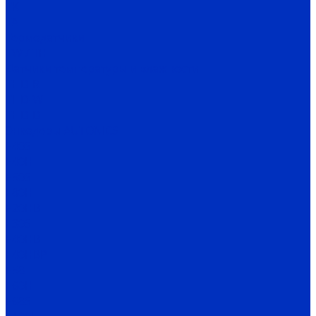
TK
TA
Термодатчики
TW / TH
Датчики температуры и влажности
THD-R
THD-W
THD-D
Энкодеры AUTONICS
E40S
E40H
E50S
E80H
E20HB
E30S
E40HB
E40HBP
E58
E60H
E68S