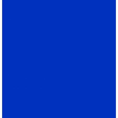
BA2M
BMS
BPS
BUP
BY
BTF
BTS
BF4
BF3
FD
FT
Емкостные
CR
Термометрия AUTONICS
Термоконтроллеры
TC3
TC4
TZ
TCN
TX