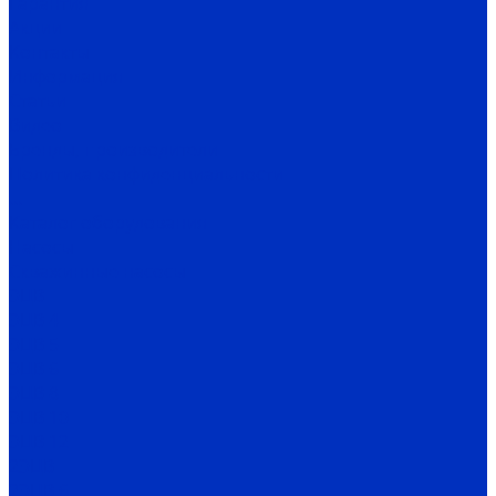
Гарантия
Акции
Контакты
Информация
Статьи
Видео
Бренды, производители
Политика конфиденциальности
...
Каталог оборудования
Насосы
Скважинные насосы
ЭЦВ
ЭЦВ 4
ЭЦВ 5
ЭЦВ 6
ЭЦВ 8
ЭЦВ 10
ЭЦВ 12
2ЭЦВ
2ЭЦВ 6