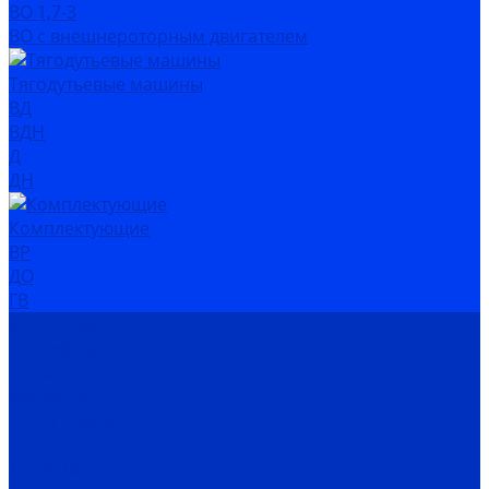
ВО 1,7-3
ВО с внешнероторным двигателем
Тягодутьевые машины
ВД
ВДН
Д
ДН
Комплектующие
ВР
ДО
ГВ
Компания
Сертификаты дилера
Новости
Как купить
Цены, прайс
Оплата
Доставка