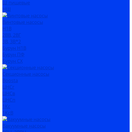
Ш пищевые
НШ
Винтовые насосы
Н1В
2ВВ, 2ВГ
3В, 3В*2
Бурун Н1В
Бурун ПФ
Бурун СХ
Секционные насосы
Boosta
ЦНСг
ЦНСв
ЦНСп
1Кс
1КсВ
Вакуумные насосы