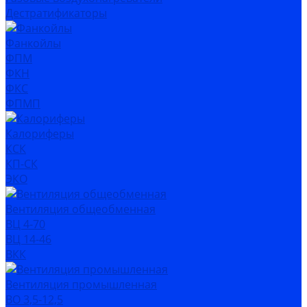
Дестратификаторы
Фанкойлы
ФПМ
ФКН
ФКС
ФПМП
Калориферы
КСК
КП-СК
ЭКО
Вентиляция общеобменная
ВЦ 4-70
ВЦ 14-46
ВКК
Вентиляция промышленная
ВО 3,5-12,5