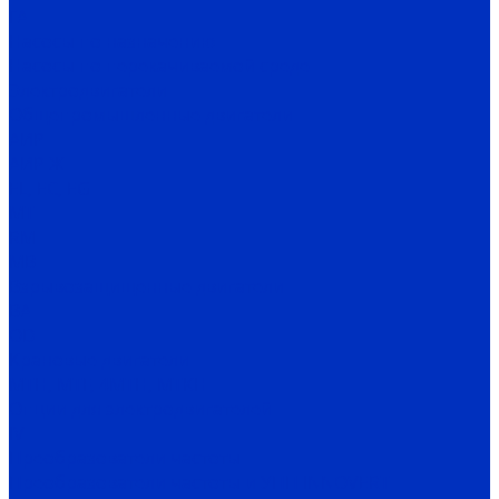
ГА
Насосы по назначению
Насосы по перекачиваемой среде
Электродвигатели
Общепромышленные двигатели
АИР
АИР Ж
EL, EC, EG
MT
RM
MB
Взрывозащищенные двигатели
ВА
OD
Крановые двигатели
MTH, MTF, 4MTH, MTKH
Опции для электродвигателей
IV
Преобразователи частоты
Преобразователи частоты и УПП INNOVERT