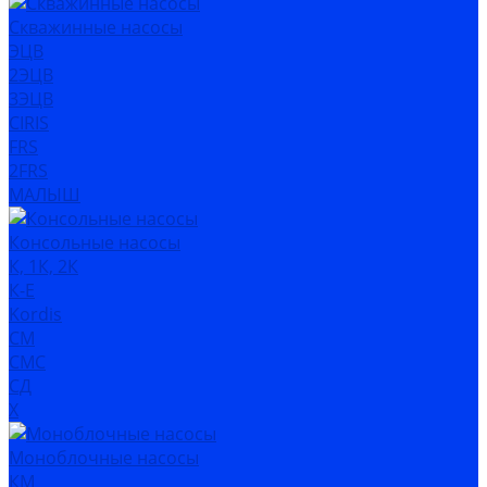
Скважинные насосы
ЭЦВ
2ЭЦВ
3ЭЦВ
CIRIS
FRS
2FRS
МАЛЫШ
Консольные насосы
К, 1К, 2К
К-Е
Kordis
СМ
СМС
СД
Х
Моноблочные насосы
КМ