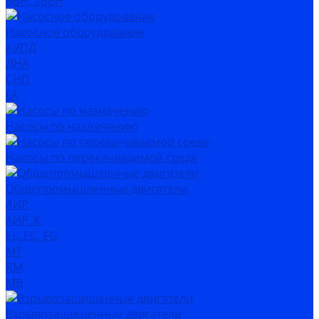
ВВН, 2ВВН
Насосное оборудование
АУПД
ДНА
СНП
ГА
Насосы по назначению
Насосы по перекачиваемой среде
Общепромышленные двигатели
АИР
АИР Ж
EL, EC, EG
MT
RM
MB
Взрывозащищенные двигатели