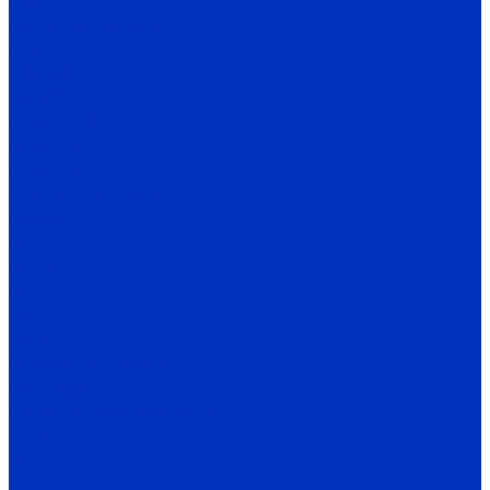
НШ
Винтовые насосы
Н1В
2ВВ, 2ВГ
3В, 3В*2
Бурун Н1В
Бурун ПФ
Бурун СХ
Секционные насосы
Boosta
ЦНСг
ЦНСв
ЦНСп
1Кс
1КсВ
Вакуумные насосы
ВВН, 2ВВН
Насосное оборудование
АУПД
ДНА
СНП