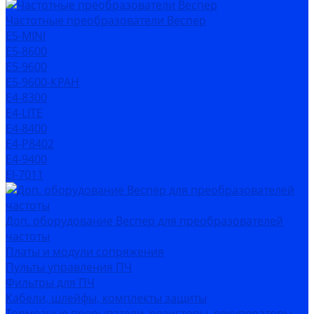
Частотные преобразователи Веспер
Е5-MINI
Е5-8600
Е5-9600
Е5-9600-КРАН
Е4-8300
Е4-LITE
E4-8400
Е4-P8402
E4-9400
EI-7011
Доп. оборудование Веспер для преобразователей
частоты
Платы и модули сопряжения
Пульты управления ПЧ
Фильтры для ПЧ
Кабели, шлейфы, комплекты защиты
Тормозные прерыватели, резисторы, рекуператоры