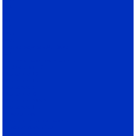
E100H
ENA
ENC
ENH
ENP
EP50
EP58
Муфты энкодеров AUTONICS
SRB
Станции управления и защиты
СУиЗ Лоцман+ L2
HMS Control L3
HMS Control L4
HMS Control ST
HMS Control G
HMS Control SIDUS
HMS Control HC
Теплотехника
Воздушно-тепловые завесы
Тепловые завесы 100
Тепловые завесы 200