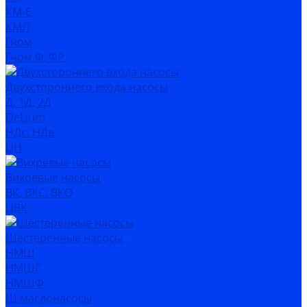
КМ-Е
КМЛ
Гном
Гном Ф, ФР
Двухстороннего входа насосы
Д, 1Д, 2Д
DeLium
НДс, НДв
ЦН
Вихревые насосы
ВК, ВКС, ВКО
ЦВК
Шестеренные насосы
НМШ
НМШГ
НМШФ
Ш маслонасосы