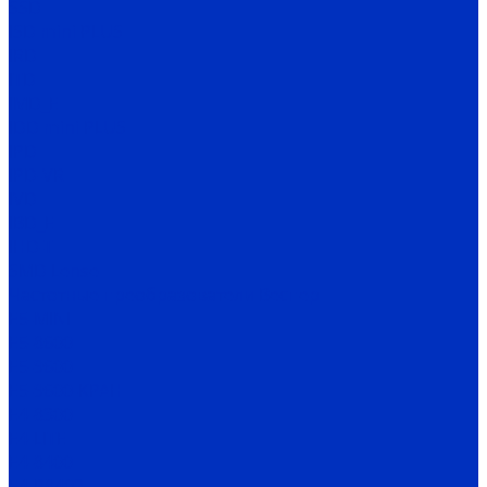
SSD
ISD mini PLUS
IRD
ITD
IMD_E
IDD mini PLUS
IPD
IРD-VR
IVD
IBD_E
IHD-T
SMD Lense
Частотные преобразователи Веспер
Е5-MINI
Е5-8600
Е5-9600
Е5-9600-КРАН
Е4-8300
Е4-LITE
E4-8400
Е4-P8402