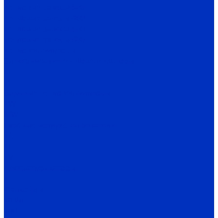
Тепловые завесы 300
Тепловые завесы 400
Тепловые завесы 500
Тепловые завесы 600
Тепловентиляторы
Электрические тепловентиляторы
CE
TE
Водяные тепловентиляторы
TW
MW
Газовые воздухонагреватели
TC
TH
TV
Дестратификаторы
Д
Фанкойлы
ФПМ
ФКН