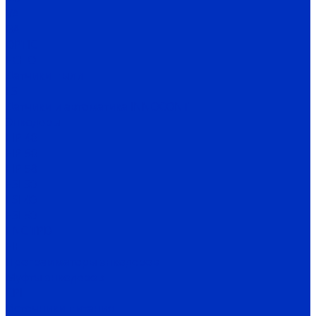
VA
BA
OPTIC
ECHO
Датчики пыли
FS
Датчики и автоматика INNOCONT
Энкодеры
EIP 40
EIP 50
EIP 58
ESI 30
ESI 40
ESI 50
ENC TPD
EIF
Программаторы энкодеров
Муфты энкодеров
CPI
Источники питания