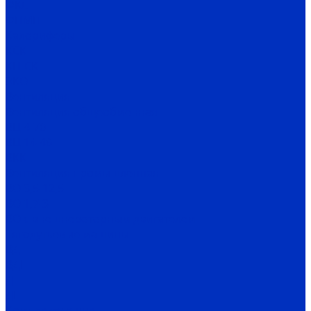
ФКС
ФПМП
Калориферы
КСК
КП-СК
ЭКО
Вентиляция
Вентиляция общеобменная
ВЦ 4-70
ВЦ 14-46
ВКК
Вентиляция промышленная
ВО 3,5-12,5
ВО 1,7-3
ВО с внешнероторным двигателем
Тягодутьевые машины
ВД
ВДН
Д
ДН
Комплектующие