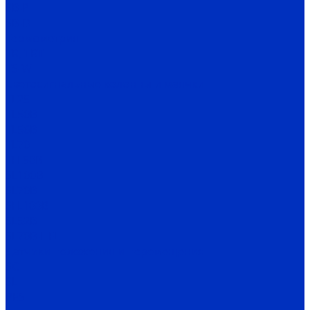
SB-P
SB-D
Термометрия
TR, TRT
TS-W
Светосигнальные колонны и маячки
TL25
TL50B
TL56B
TL70
TFL50B
SL100B
SL70B
SFL100B
SL52B
SL70B-HFL
Датчики положения и перемещения
SC
SL
PES