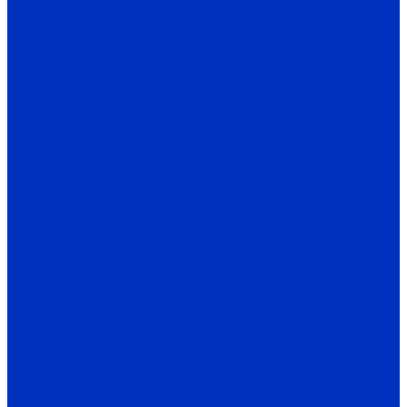
Моноблочные насосы
КМ
КМ-Е
КМЛ
Гном
Гном Ф, ФР
Двухстороннего входа насосы
Д, 1Д, 2Д
DeLium
НДс, НДв
ЦН
Вихревые насосы
ВК, ВКС, ВКО
ЦВК
Шестеренные насосы
НМШ
НМШГ
НМШФ
Ш маслонасосы
Ш пищевые