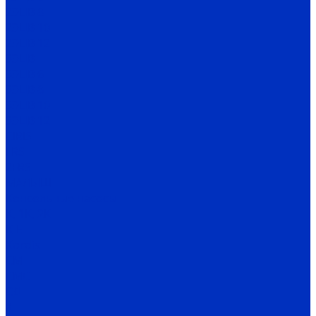
2ЭЦВ 8
2ЭЦВ 10
2ЭЦВ 12
3ЭЦВ
3ЭЦВ 6
3ЭЦВ 8
3ЭЦВ 10
3ЭЦВ 12
CIRIS
FRS
2FRS
МАЛЫШ
Консольные насосы
К, 1К, 2К
К-Е
Kordis
СМ
СМС
СД
Х