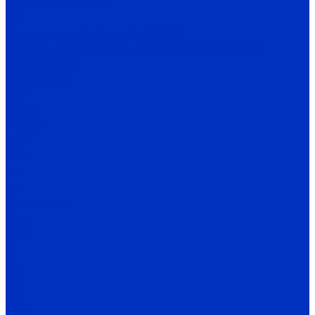
Датчики давления
IPS
Датчики и автоматика AUTONICS
Датчики положения и приближения AUTONICS
Индуктивные
PR, PRL, PRT
PRD
PRCM
PS, PSN
PRA
PRW
AS
PFI
Оптические
BEN
BRQ
BJ
BS5
BM
BX
BYD