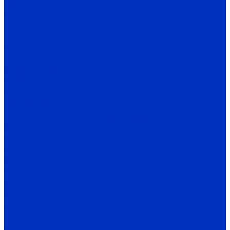
2A/3A
I
C
Q
X
H
Редукторы INNOVERT
IRWM
Автоматика
Датчики INNOLEVEL
Датчики уровня сыпучих материалов
N
N-Ex
N-HT
N-Ex-HT
M
PS
VN
VP
Датчики уровня жидких сред
VU