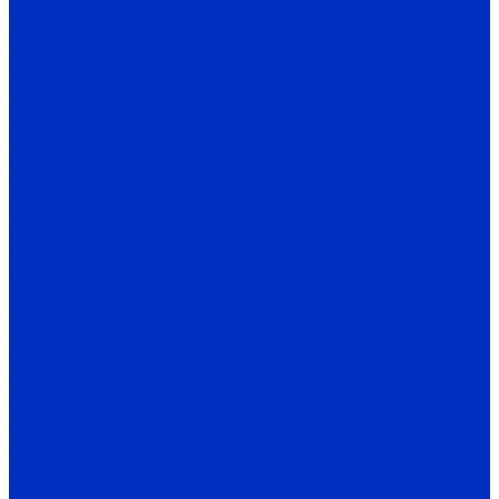
E4-9400
EI-7011
EI-7011 IP54
EI-P7012
EI-P7012 IP54
EI-9011
EI-9011 IP54
Доп. оборудование Веспер для преобразователей
частоты
Платы и модули сопряжения
Пульты управления ПЧ
Фильтры для ПЧ
Входные RL-фильтры (РФ)
Входные/выходные дроссели (РФ)
Входные / выходные фильтры (КНР, Тайвань)
Входные фильтры YD-ASL для частотников (КНР)
Выходные фильтры YD-OSL для частотников (КНР)
Входные фильтры для частотников (Тайвань)
Выходные фильтры для частотников (Тайвань)
ЭМИ-фильтры