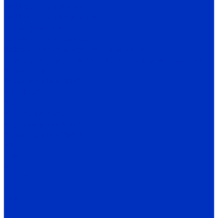
ЭМИ-фильтры (Китай)
ЭМИ-фильтры (Германия)
Cинус-фильтры
Согласующий реактор
Кабели, шлейфы, комплекты защиты
Тормозные прерыватели, резисторы, рекуператоры
Редукторы
Редукторы INNORED
IRW, IRWD
PC
MC червячные
MC цилиндрические
Редукторы INNOVARI
A/F
D/M
K
030-085
P
FA/FC
1A