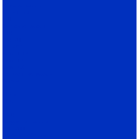
Ш маслонасосы
Ш пищевые
НШ
Винтовые насосы
Н1В
2ВВ, 2ВГ
3В, 3В*2
Бурун Н1В
Бурун ПФ
Бурун СХ
Секционные насосы
Boosta
ЦНСг
ЦНСв
ЦНСп
1Кс
1КсВ
Вакуумные насосы
ВВН, 2ВВН
Насосное оборудование