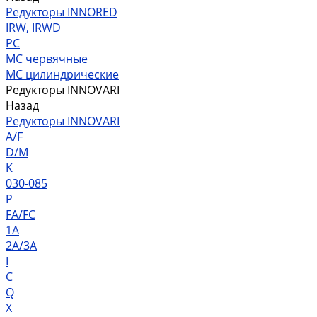
Редукторы INNORED
IRW, IRWD
PC
MC червячные
MC цилиндрические
Редукторы INNOVARI
Назад
Редукторы INNOVARI
A/F
D/M
K
030-085
P
FA/FC
1A
2A/3A
I
C
Q
X