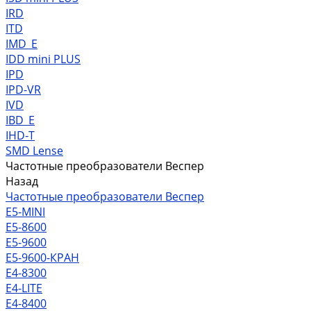
IRD
ITD
IMD_E
IDD mini PLUS
IPD
IРD-VR
IVD
IBD_E
IHD-T
SMD Lense
Частотные преобразователи Веспер
Назад
Частотные преобразователи Веспер
Е5-MINI
Е5-8600
Е5-9600
Е5-9600-КРАН
Е4-8300
Е4-LITE
E4-8400