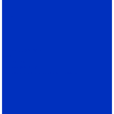
P
FA/FC
1A
2A/3A
I
C
Q
X
H
Редукторы INNOVERT
IRWM
Автоматика
Датчики INNOLEVEL
Датчики уровня сыпучих материалов
N
N-Ex
N-HT
N-Ex-HT
M
PS
VN