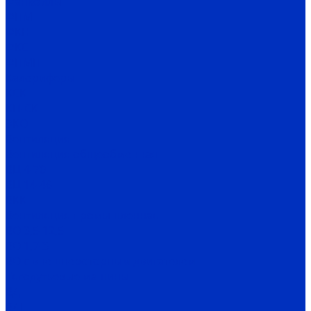
Фанкойлы
ФПМ
ФКН
ФКС
ФПМП
Калориферы
КСК
КП-СК
ЭКО
Вентиляция
Вентиляция общеобменная
ВЦ 4-70
ВЦ 14-46
ВКК
Вентиляция промышленная
ВО 3,5-12,5
ВО 1,7-3
ВО с внешнероторным двигателем
Тягодутьевые машины
ВД
ВДН