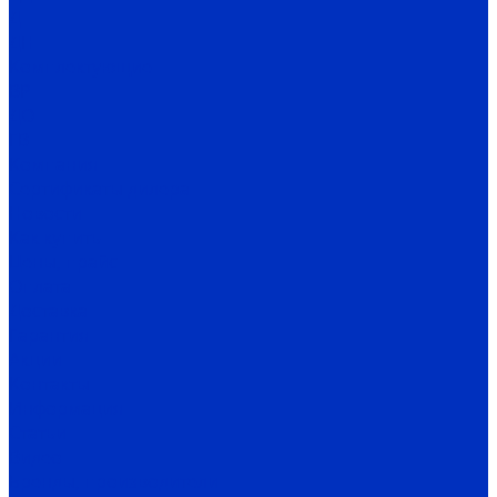
Д
ДН
Комплектующие
ВР
ДО
ГВ
Компания
Сертификаты дилера
Новости
Как купить
Цены, прайс
Оплата
Доставка
Гарантия
Акции
Контакты
Информация
Статьи
Видео
Бренды, производители