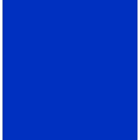
IV
Преобразователи частоты
Преобразователи частоты и УПП INNOVERT
SSD
ISD mini PLUS
IRD
ITD
IMD_E
IDD mini PLUS
IPD
IРD-VR
IVD
IBD_E
IHD-T
SMD Lense
Частотные преобразователи Веспер
Е5-MINI
Е5-8600
Е5-9600
Е5-9600-КРАН
Е4-8300