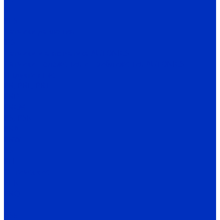
SL
PES
Датчики давления
IPS
Датчики и автоматика AUTONICS
Датчики положения и приближения AUTONICS
Индуктивные
PR, PRL, PRT
PRD
PRCM
PS, PSN
PRA
PRW
AS
PFI
Оптические
BEN
BRQ
BJ
BS5