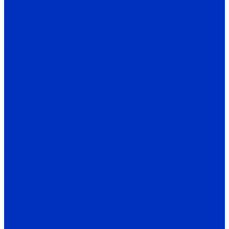
ЭЦВ 12
2ЭЦВ
2ЭЦВ 6
2ЭЦВ 8
2ЭЦВ 10
2ЭЦВ 12
3ЭЦВ
3ЭЦВ 6
3ЭЦВ 8
3ЭЦВ 10
3ЭЦВ 12
CIRIS
FRS
2FRS
МАЛЫШ
Консольные насосы
К, 1К, 2К
К-Е
Kordis
СМ