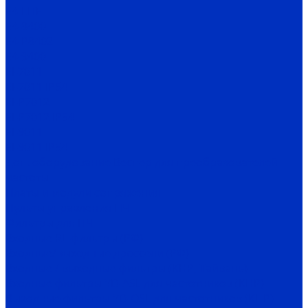
Е4-LITE
E4-8400
Е4-P8402
E4-9400
EI-7011
EI-7011 IP54
EI-P7012
EI-P7012 IP54
EI-9011
EI-9011 IP54
Доп. оборудование Веспер для преобразователей
частоты
Платы и модули сопряжения
Пульты управления ПЧ
Фильтры для ПЧ
Входные RL-фильтры (РФ)
Входные/выходные дроссели (РФ)
Входные / выходные фильтры (КНР, Тайвань)
Входные фильтры YD-ASL для частотников (КНР)
Выходные фильтры YD-OSL для частотников (КНР)