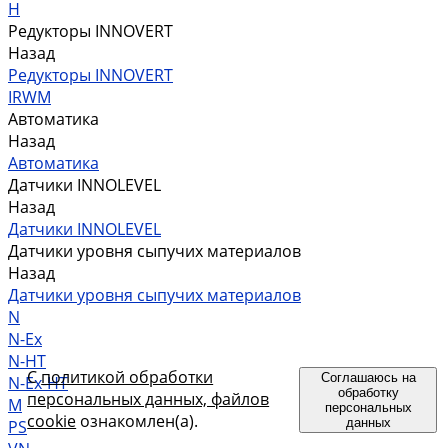
H
Редукторы INNOVERT
Назад
Редукторы INNOVERT
IRWM
Автоматика
Назад
Автоматика
Датчики INNOLEVEL
Назад
Датчики INNOLEVEL
Датчики уровня сыпучих материалов
Назад
Датчики уровня сыпучих материалов
N
N-Ex
N-HT
С
политикой обработки
Соглашаюсь на
N-Ex-HT
обработку
персональных данных, файлов
M
персональных
cookie
ознакомлен(а).
данных
PS