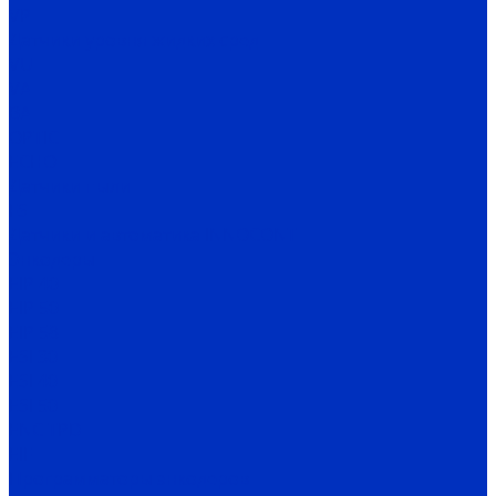
VP
Датчики уровня жидких сред
VU
VA
BA
OPTIC
ECHO
Датчики пыли
FS
Датчики и автоматика INNOCONT
Энкодеры
EIP 40
EIP 50
EIP 58
ESI 30
ESI 40
ESI 50
ENC TPD
EIF
Программаторы энкодеров