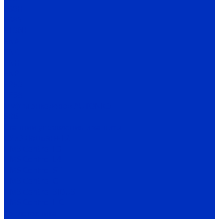
E60H
E68S
E100H
ENA
ENC
ENH
ENP
EP50
EP58
Муфты энкодеров AUTONICS
SRB
Станции управления и защиты
СУиЗ Лоцман+ L2
HMS Control L3
HMS Control L4
HMS Control ST
HMS Control G
HMS Control SIDUS
HMS Control HC
Теплотехника