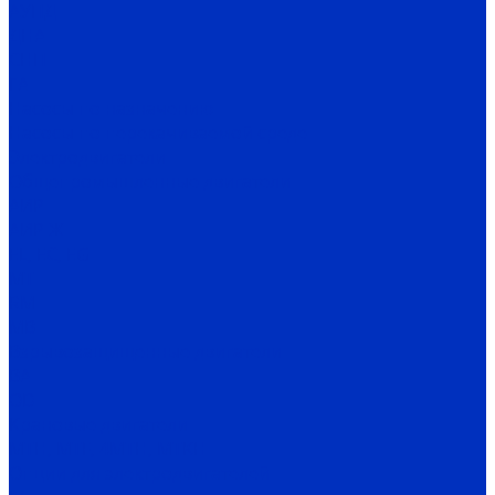
АУПД
ДНА
СНП
ГА
Насосы по назначению
Насосы по перекачиваемой среде
Электродвигатели
Общепромышленные двигатели
АИР
АИР Ж
EL, EC, EG
MT
RM
MB
Взрывозащищенные двигатели
ВА
OD
Крановые двигатели
MTH, MTF, 4MTH, MTKH
Опции для электродвигателей