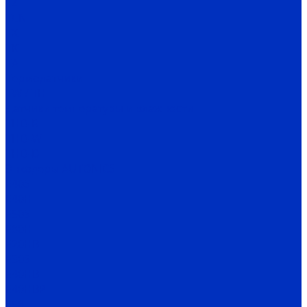
TZ
TCN
TX
TK
TA
Термодатчики
TW / TH
Датчики температуры и влажности
THD-R
THD-W
THD-D
Энкодеры AUTONICS
E40S
E40H
E50S
E80H
E20HB
E30S
E40HB
E40HBP
E58