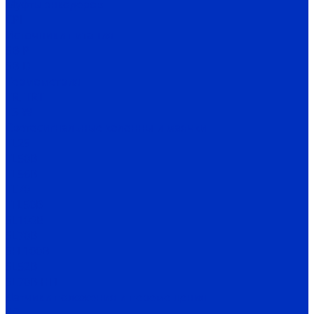
Муфты энкодеров
CPI
Источники питания
SB-P
SB-D
Термометрия
TR, TRT
TS-W
Светосигнальные колонны и маячки
TL25
TL50B
TL56B
TL70
TFL50B
SL100B
SL70B
SFL100B
SL52B
SL70B-HFL
Датчики положения и перемещения
SC