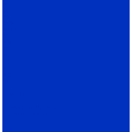
BM
BX
BYD
BA2M
BMS
BPS
BUP
BY
BTF
BTS
BF4
BF3
FD
FT
Емкостные
CR
Термометрия AUTONICS
Термоконтроллеры
TC3
TC4