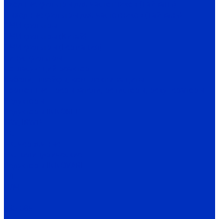
Входные фильтры для частотников (Тайвань)
Выходные фильтры для частотников (Тайвань)
ЭМИ-фильтры
ЭМИ-фильтры (Китай)
ЭМИ-фильтры (Германия)
Cинус-фильтры
Согласующий реактор
Кабели, шлейфы, комплекты защиты
Тормозные прерыватели, резисторы, рекуператоры
Редукторы
Редукторы INNORED
IRW, IRWD
PC
MC червячные
MC цилиндрические
Редукторы INNOVARI
A/F
D/M
K
030-085