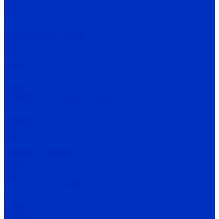
СМС
СД
Х
Моноблочные насосы
КМ
КМ-Е
КМЛ
Гном
Гном Ф, ФР
Двухстороннего входа насосы
Д, 1Д, 2Д
DeLium
НДс, НДв
ЦН
Вихревые насосы
ВК, ВКС, ВКО
ЦВК
Шестеренные насосы
НМШ
НМШГ
НМШФ