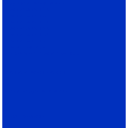
Воздушно-тепловые завесы
Тепловые завесы 100
Тепловые завесы 200
Тепловые завесы 300
Тепловые завесы 400
Тепловые завесы 500
Тепловые завесы 600
Тепловентиляторы
Электрические тепловентиляторы
CE
TE
Водяные тепловентиляторы
TW
MW
Газовые воздухонагреватели
TC
TH
TV
Дестратификаторы
Д