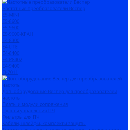
Частотные преобразователи Веспер
Е5-MINI
Е5-8600
Е5-9600
Е5-9600-КРАН
Е4-8300
Е4-LITE
E4-8400
Е4-P8402
E4-9400
EI-7011
Доп. оборудование Веспер для преобразователей
частоты
Платы и модули сопряжения
Пульты управления ПЧ
Фильтры для ПЧ
Кабели, шлейфы, комплекты защиты
Тормозные прерыватели, резисторы, рекуператоры