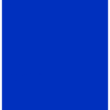
BA2M
BMS
BPS
BUP
BY
BTF
BTS
BF4
BF3
FD
FT
Емкостные
CR
Термометрия AUTONICS
Термоконтроллеры
TC3
TC4
TZ
TCN
TX