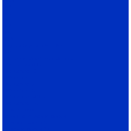
E100H
ENA
ENC
ENH
ENP
EP50
EP58
Муфты энкодеров AUTONICS
SRB
Станции управления и защиты
СУиЗ Лоцман+ L2
HMS Control L3
HMS Control L4
HMS Control ST
HMS Control G
HMS Control SIDUS
HMS Control HC
Теплотехника
Воздушно-тепловые завесы
Тепловые завесы 100
Тепловые завесы 200