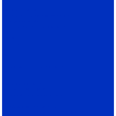
ГА
Насосы по назначению
Насосы по перекачиваемой среде
Электродвигатели
Общепромышленные двигатели
АИР
АИР Ж
EL, EC, EG
MT
RM
MB
Взрывозащищенные двигатели
ВА
OD
Крановые двигатели
MTH, MTF, 4MTH, MTKH
Опции для электродвигателей
IV
Преобразователи частоты
Преобразователи частоты и УПП INNOVERT