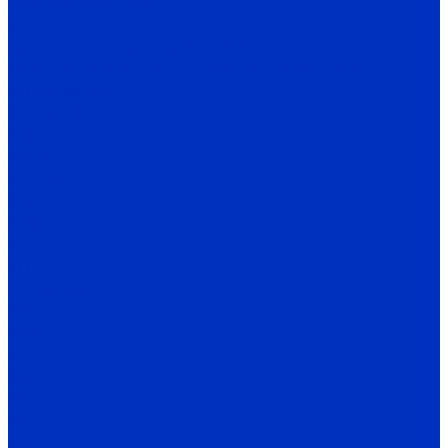
Датчики давления
IPS
Датчики и автоматика AUTONICS
Датчики положения и приближения AUTONICS
Индуктивные
PR, PRL, PRT
PRD
PRCM
PS, PSN
PRA
PRW
AS
PFI
Оптические
BEN
BRQ
BJ
BS5
BM
BX
BYD