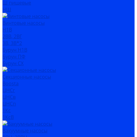
Ш пищевые
НШ
Винтовые насосы
Н1В
2ВВ, 2ВГ
3В, 3В*2
Бурун Н1В
Бурун ПФ
Бурун СХ
Секционные насосы
Boosta
ЦНСг
ЦНСв
ЦНСп
1Кс
1КсВ
Вакуумные насосы