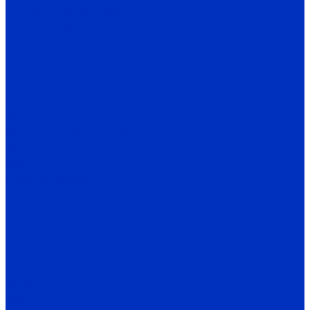
Тепловые завесы 300
Тепловые завесы 400
Тепловые завесы 500
Тепловые завесы 600
Тепловентиляторы
Электрические тепловентиляторы
CE
TE
Водяные тепловентиляторы
TW
MW
Газовые воздухонагреватели
TC
TH
TV
Дестратификаторы
Д
Фанкойлы
ФПМ
ФКН