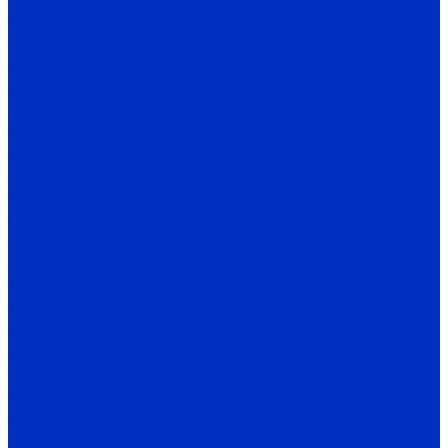
НШ
Винтовые насосы
Н1В
2ВВ, 2ВГ
3В, 3В*2
Бурун Н1В
Бурун ПФ
Бурун СХ
Секционные насосы
Boosta
ЦНСг
ЦНСв
ЦНСп
1Кс
1КсВ
Вакуумные насосы
ВВН, 2ВВН
Насосное оборудование
АУПД
ДНА
СНП