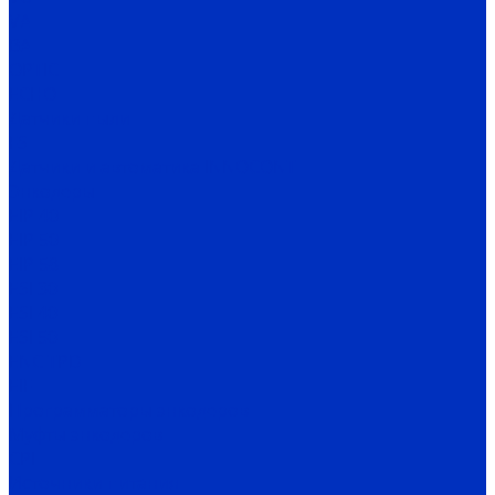
VA
BA
OPTIC
ECHO
Датчики пыли
FS
Датчики и автоматика INNOCONT
Энкодеры
EIP 40
EIP 50
EIP 58
ESI 30
ESI 40
ESI 50
ENC TPD
EIF
Программаторы энкодеров
Муфты энкодеров
CPI
Источники питания