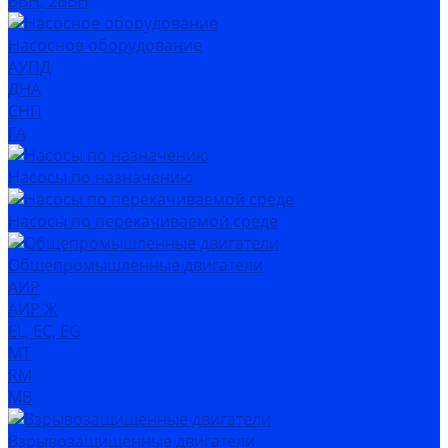
ВВН, 2ВВН
Насосное оборудование
АУПД
ДНА
СНП
ГА
Насосы по назначению
Насосы по перекачиваемой среде
Общепромышленные двигатели
АИР
АИР Ж
EL, EC, EG
MT
RM
MB
Взрывозащищенные двигатели