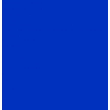
ЭМИ-фильтры (Китай)
ЭМИ-фильтры (Германия)
Cинус-фильтры
Согласующий реактор
Кабели, шлейфы, комплекты защиты
Тормозные прерыватели, резисторы, рекуператоры
Редукторы
Редукторы INNORED
IRW, IRWD
PC
MC червячные
MC цилиндрические
Редукторы INNOVARI
A/F
D/M
K
030-085
P
FA/FC
1A