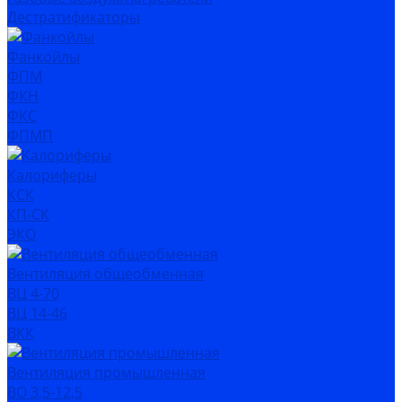
Дестратификаторы
Фанкойлы
ФПМ
ФКН
ФКС
ФПМП
Калориферы
КСК
КП-СК
ЭКО
Вентиляция общеобменная
ВЦ 4-70
ВЦ 14-46
ВКК
Вентиляция промышленная
ВО 3,5-12,5