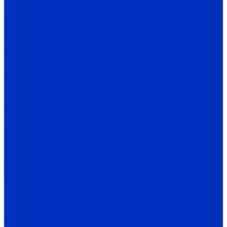
2ЭЦВ 8
2ЭЦВ 10
2ЭЦВ 12
3ЭЦВ
3ЭЦВ 6
3ЭЦВ 8
3ЭЦВ 10
3ЭЦВ 12
CIRIS
FRS
2FRS
МАЛЫШ
Консольные насосы
К, 1К, 2К
К-Е
Kordis
СМ
СМС
СД
Х