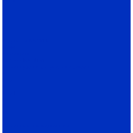
2A/3A
I
C
Q
X
H
Редукторы INNOVERT
IRWM
Автоматика
Датчики INNOLEVEL
Датчики уровня сыпучих материалов
N
N-Ex
N-HT
N-Ex-HT
M
PS
VN
VP
Датчики уровня жидких сред
VU