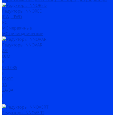
Редукторы INNORED
IRW, IRWD
PC
MC червячные
MC цилиндрические
Редукторы INNOVARI
A/F
D/M
K
030-085
P
FA/FC
1A
2A/3A
I
C
Редукторы INNOVERT