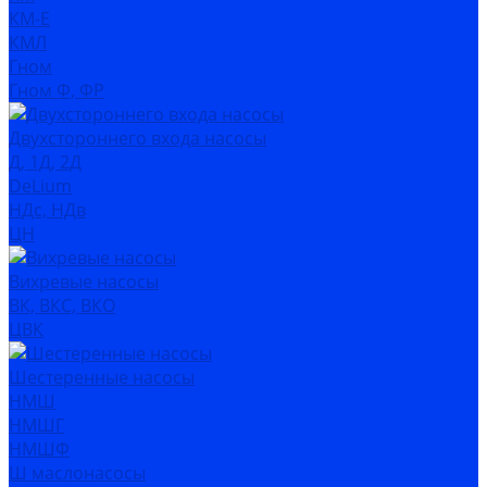
КМ-Е
КМЛ
Гном
Гном Ф, ФР
Двухстороннего входа насосы
Д, 1Д, 2Д
DeLium
НДс, НДв
ЦН
Вихревые насосы
ВК, ВКС, ВКО
ЦВК
Шестеренные насосы
НМШ
НМШГ
НМШФ
Ш маслонасосы