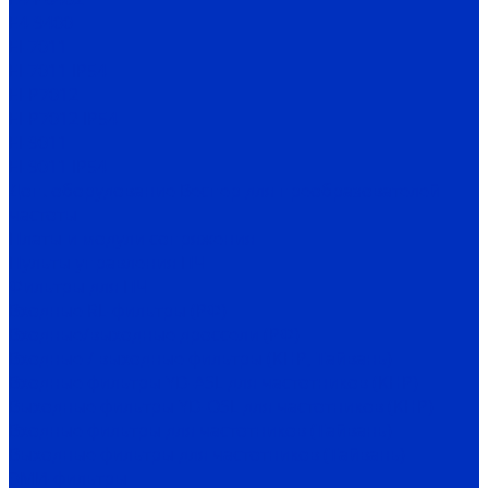
E4-9400
EI-7011
EI-7011 IP54
EI-P7012
EI-P7012 IP54
EI-9011
EI-9011 IP54
Доп. оборудование Веспер для преобразователей
частоты
Платы и модули сопряжения
Пульты управления ПЧ
Фильтры для ПЧ
Входные RL-фильтры (РФ)
Входные/выходные дроссели (РФ)
Входные / выходные фильтры (КНР, Тайвань)
Входные фильтры YD-ASL для частотников (КНР)
Выходные фильтры YD-OSL для частотников (КНР)
Входные фильтры для частотников (Тайвань)
Выходные фильтры для частотников (Тайвань)
ЭМИ-фильтры