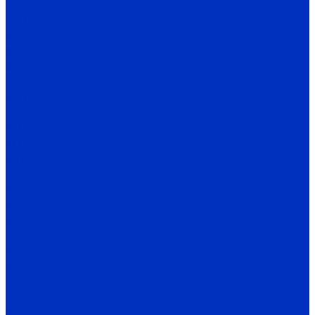
ФКС
ФПМП
Калориферы
КСК
КП-СК
ЭКО
Вентиляция
Вентиляция общеобменная
ВЦ 4-70
ВЦ 14-46
ВКК
Вентиляция промышленная
ВО 3,5-12,5
ВО 1,7-3
ВО с внешнероторным двигателем
Тягодутьевые машины
ВД
ВДН
Д
ДН
Комплектующие