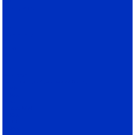
SSD
ISD mini PLUS
IRD
ITD
IMD_E
IDD mini PLUS
IPD
IРD-VR
IVD
IBD_E
IHD-T
SMD Lense
Частотные преобразователи Веспер
Е5-MINI
Е5-8600
Е5-9600
Е5-9600-КРАН
Е4-8300
Е4-LITE
E4-8400
Е4-P8402