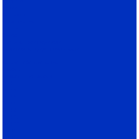
Гарантия
Акции
Контакты
Информация
Статьи
Видео
Бренды, производители
Политика конфиденциальности
...
Каталог оборудования
Насосы
Скважинные насосы
ЭЦВ
ЭЦВ 4
ЭЦВ 5
ЭЦВ 6
ЭЦВ 8
ЭЦВ 10
ЭЦВ 12
2ЭЦВ
2ЭЦВ 6