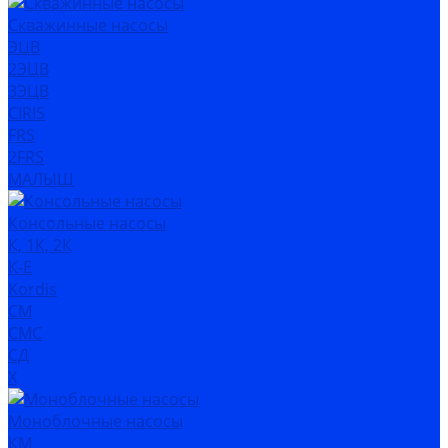
Скважинные насосы
ЭЦВ
2ЭЦВ
3ЭЦВ
CIRIS
FRS
2FRS
МАЛЫШ
Консольные насосы
К, 1К, 2К
К-Е
Kordis
СМ
СМС
СД
Х
Моноблочные насосы
КМ