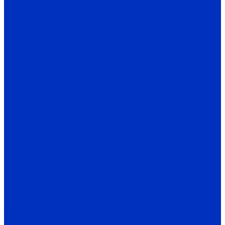
SB-P
SB-D
Термометрия
TR, TRT
TS-W
Светосигнальные колонны и маячки
TL25
TL50B
TL56B
TL70
TFL50B
SL100B
SL70B
SFL100B
SL52B
SL70B-HFL
Датчики положения и перемещения
SC
SL
PES