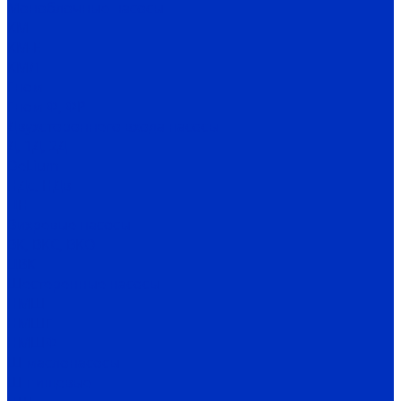
Моноблочные насосы
КМ
КМ-Е
КМЛ
Гном
Гном Ф, ФР
Двухстороннего входа насосы
Д, 1Д, 2Д
DeLium
НДс, НДв
ЦН
Вихревые насосы
ВК, ВКС, ВКО
ЦВК
Шестеренные насосы
НМШ
НМШГ
НМШФ
Ш маслонасосы
Ш пищевые