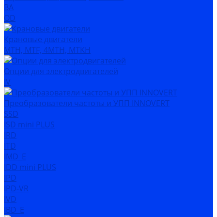
ВА
OD
Крановые двигатели
MTH, MTF, 4MTH, MTKH
Опции для электродвигателей
IV
Преобразователи частоты и УПП INNOVERT
SSD
ISD mini PLUS
IRD
ITD
IMD_E
IDD mini PLUS
IPD
IРD-VR
IVD
IBD_E