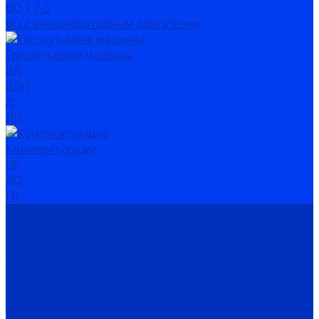
ВО 1,7-3
ВО с внешнероторным двигателем
Тягодутьевые машины
ВД
ВДН
Д
ДН
Комплектующие
ВР
ДО
ГВ
Компания
Сертификаты дилера
Новости
Как купить
Цены, прайс
Оплата
Доставка