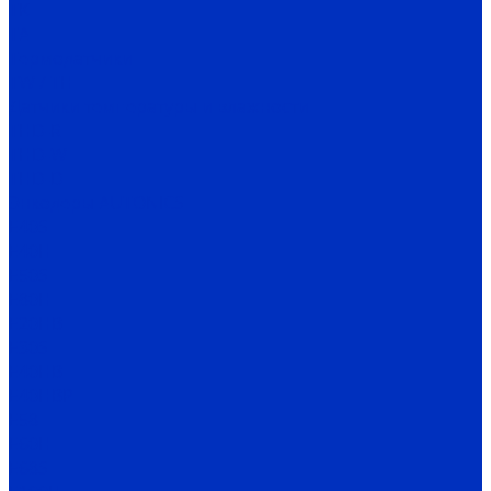
TK
TA
Термодатчики
TW / TH
Датчики температуры и влажности
THD-R
THD-W
THD-D
Энкодеры AUTONICS
E40S
E40H
E50S
E80H
E20HB
E30S
E40HB
E40HBP
E58
E60H
E68S