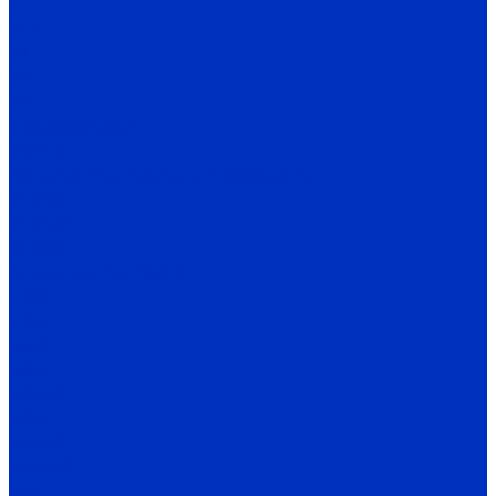
TZ
TCN
TX
TK
TA
Термодатчики
TW / TH
Датчики температуры и влажности
THD-R
THD-W
THD-D
Энкодеры AUTONICS
E40S
E40H
E50S
E80H
E20HB
E30S
E40HB
E40HBP
E58