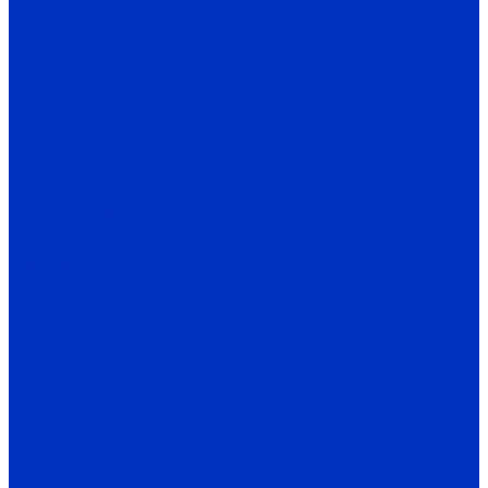
P
FA/FC
1A
2A/3A
I
C
Q
X
H
Редукторы INNOVERT
IRWM
Автоматика
Датчики INNOLEVEL
Датчики уровня сыпучих материалов
N
N-Ex
N-HT
N-Ex-HT
M
PS
VN