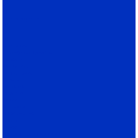
Д
ДН
Комплектующие
ВР
ДО
ГВ
Компания
Сертификаты дилера
Новости
Как купить
Цены, прайс
Оплата
Доставка
Гарантия
Акции
Контакты
Информация
Статьи
Видео
Бренды, производители