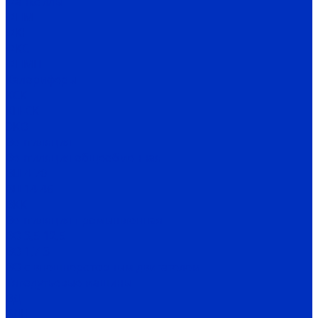
Фанкойлы
ФПМ
ФКН
ФКС
ФПМП
Калориферы
КСК
КП-СК
ЭКО
Вентиляция
Вентиляция общеобменная
ВЦ 4-70
ВЦ 14-46
ВКК
Вентиляция промышленная
ВО 3,5-12,5
ВО 1,7-3
ВО с внешнероторным двигателем
Тягодутьевые машины
ВД
ВДН