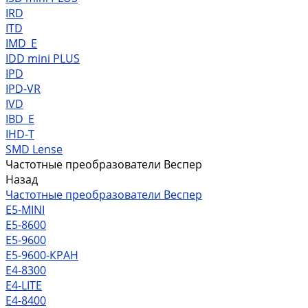
IRD
ITD
IMD_E
IDD mini PLUS
IPD
IРD-VR
IVD
IBD_E
IHD-T
SMD Lense
Частотные преобразователи Веспер
Назад
Частотные преобразователи Веспер
Е5-MINI
Е5-8600
Е5-9600
Е5-9600-КРАН
Е4-8300
Е4-LITE
E4-8400