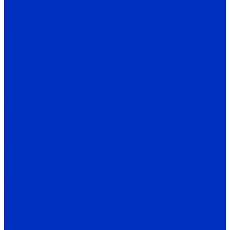
E60H
E68S
E100H
ENA
ENC
ENH
ENP
EP50
EP58
Муфты энкодеров AUTONICS
SRB
Станции управления и защиты
СУиЗ Лоцман+ L2
HMS Control L3
HMS Control L4
HMS Control ST
HMS Control G
HMS Control SIDUS
HMS Control HC
Теплотехника