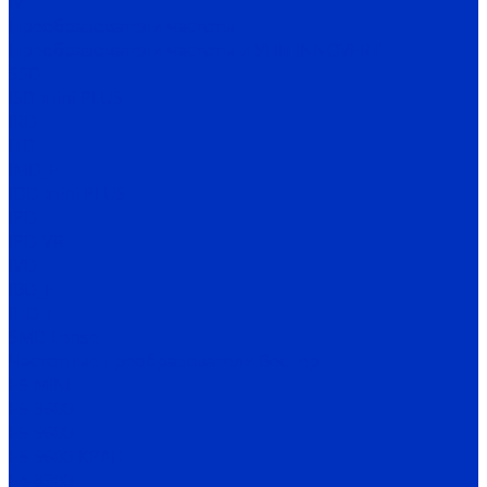
IV
Преобразователи частоты
Преобразователи частоты и УПП INNOVERT
SSD
ISD mini PLUS
IRD
ITD
IMD_E
IDD mini PLUS
IPD
IРD-VR
IVD
IBD_E
IHD-T
SMD Lense
Частотные преобразователи Веспер
Е5-MINI
Е5-8600
Е5-9600
Е5-9600-КРАН
Е4-8300