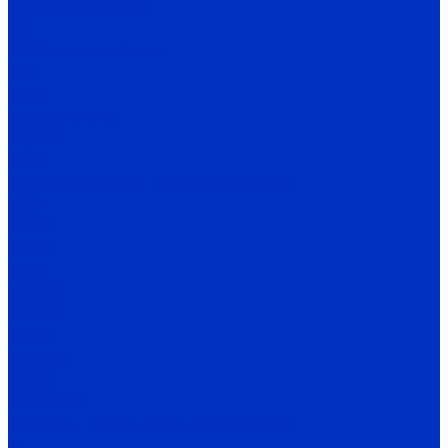
Муфты энкодеров
CPI
Источники питания
SB-P
SB-D
Термометрия
TR, TRT
TS-W
Светосигнальные колонны и маячки
TL25
TL50B
TL56B
TL70
TFL50B
SL100B
SL70B
SFL100B
SL52B
SL70B-HFL
Датчики положения и перемещения
SC