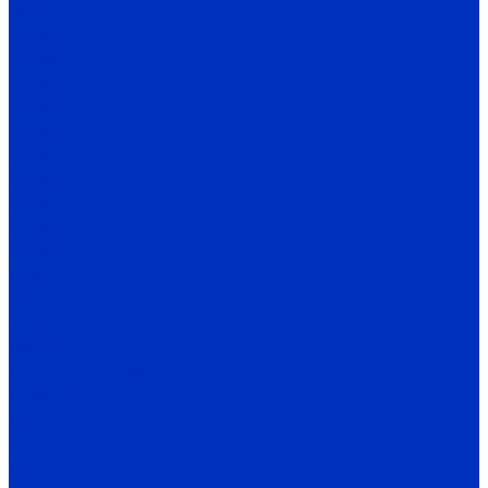
ЭЦВ 12
2ЭЦВ
2ЭЦВ 6
2ЭЦВ 8
2ЭЦВ 10
2ЭЦВ 12
3ЭЦВ
3ЭЦВ 6
3ЭЦВ 8
3ЭЦВ 10
3ЭЦВ 12
CIRIS
FRS
2FRS
МАЛЫШ
Консольные насосы
К, 1К, 2К
К-Е
Kordis
СМ