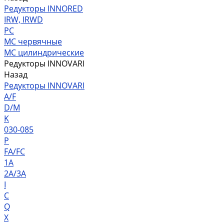
Редукторы INNORED
IRW, IRWD
PC
MC червячные
MC цилиндрические
Редукторы INNOVARI
Назад
Редукторы INNOVARI
A/F
D/M
K
030-085
P
FA/FC
1A
2A/3A
I
C
Q
X