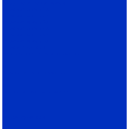
Воздушно-тепловые завесы
Тепловые завесы 100
Тепловые завесы 200
Тепловые завесы 300
Тепловые завесы 400
Тепловые завесы 500
Тепловые завесы 600
Тепловентиляторы
Электрические тепловентиляторы
CE
TE
Водяные тепловентиляторы
TW
MW
Газовые воздухонагреватели
TC
TH
TV
Дестратификаторы
Д