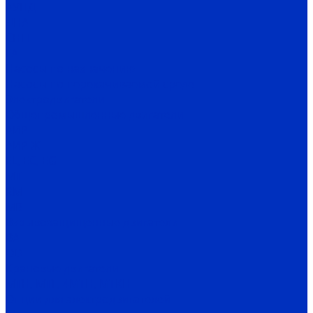
АУПД
ДНА
СНП
ГА
Насосы по назначению
Насосы по перекачиваемой среде
Электродвигатели
Общепромышленные двигатели
АИР
АИР Ж
EL, EC, EG
MT
RM
MB
Взрывозащищенные двигатели
ВА
OD
Крановые двигатели
MTH, MTF, 4MTH, MTKH
Опции для электродвигателей