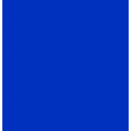
SL
PES
Датчики давления
IPS
Датчики и автоматика AUTONICS
Датчики положения и приближения AUTONICS
Индуктивные
PR, PRL, PRT
PRD
PRCM
PS, PSN
PRA
PRW
AS
PFI
Оптические
BEN
BRQ
BJ
BS5