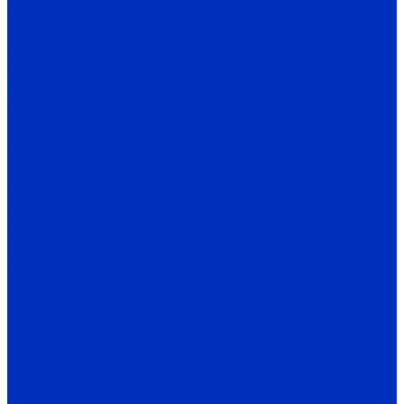
BM
BX
BYD
BA2M
BMS
BPS
BUP
BY
BTF
BTS
BF4
BF3
FD
FT
Емкостные
CR
Термометрия AUTONICS
Термоконтроллеры
TC3
TC4