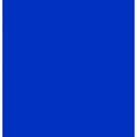
VP
Датчики уровня жидких сред
VU
VA
BA
OPTIC
ECHO
Датчики пыли
FS
Датчики и автоматика INNOCONT
Энкодеры
EIP 40
EIP 50
EIP 58
ESI 30
ESI 40
ESI 50
ENC TPD
EIF
Программаторы энкодеров