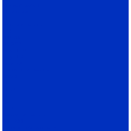
Ш маслонасосы
Ш пищевые
НШ
Винтовые насосы
Н1В
2ВВ, 2ВГ
3В, 3В*2
Бурун Н1В
Бурун ПФ
Бурун СХ
Секционные насосы
Boosta
ЦНСг
ЦНСв
ЦНСп
1Кс
1КсВ
Вакуумные насосы
ВВН, 2ВВН
Насосное оборудование