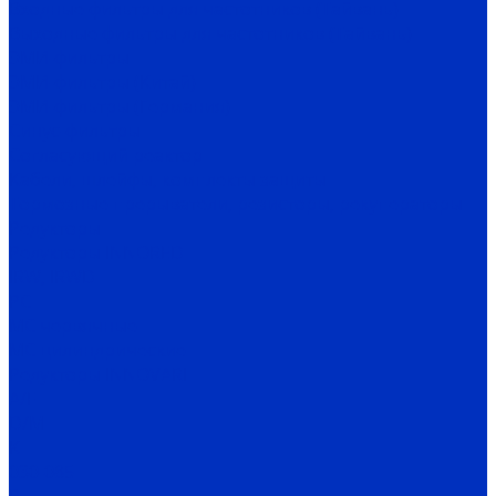
Входные фильтры для частотников (Тайвань)
Выходные фильтры для частотников (Тайвань)
ЭМИ-фильтры
ЭМИ-фильтры (Китай)
ЭМИ-фильтры (Германия)
Cинус-фильтры
Согласующий реактор
Кабели, шлейфы, комплекты защиты
Тормозные прерыватели, резисторы, рекуператоры
Редукторы
Редукторы INNORED
IRW, IRWD
PC
MC червячные
MC цилиндрические
Редукторы INNOVARI
A/F
D/M
K
030-085