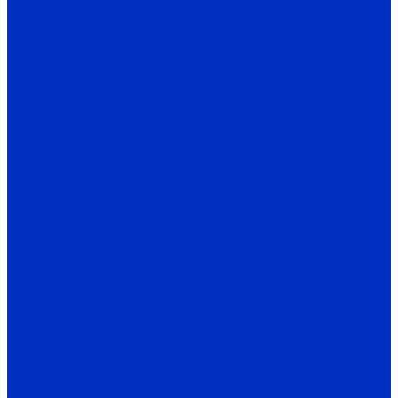
Е4-LITE
E4-8400
Е4-P8402
E4-9400
EI-7011
EI-7011 IP54
EI-P7012
EI-P7012 IP54
EI-9011
EI-9011 IP54
Доп. оборудование Веспер для преобразователей
частоты
Платы и модули сопряжения
Пульты управления ПЧ
Фильтры для ПЧ
Входные RL-фильтры (РФ)
Входные/выходные дроссели (РФ)
Входные / выходные фильтры (КНР, Тайвань)
Входные фильтры YD-ASL для частотников (КНР)
Выходные фильтры YD-OSL для частотников (КНР)