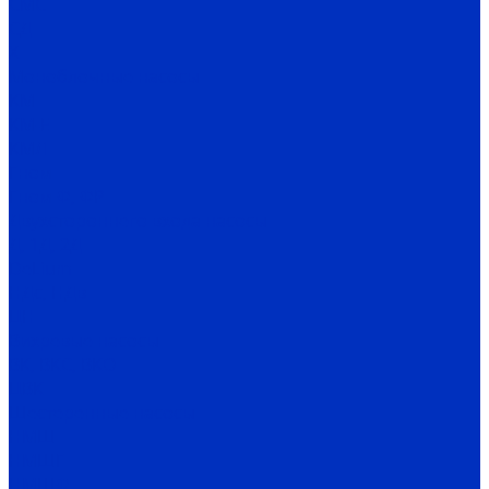
СМС
СД
Х
Моноблочные насосы
КМ
КМ-Е
КМЛ
Гном
Гном Ф, ФР
Двухстороннего входа насосы
Д, 1Д, 2Д
DeLium
НДс, НДв
ЦН
Вихревые насосы
ВК, ВКС, ВКО
ЦВК
Шестеренные насосы
НМШ
НМШГ
НМШФ