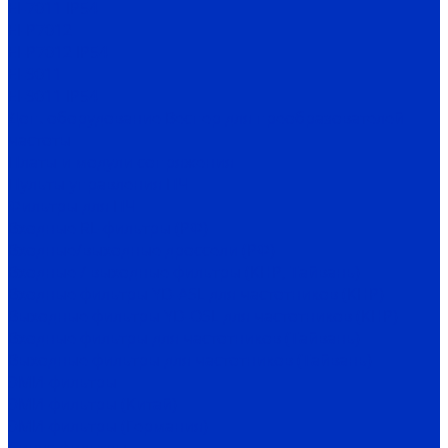
EI-7011 IP54
EI-P7012
EI-P7012 IP54
EI-9011
EI-9011 IP54
Доп. оборудование Веспер для преобразователей
частоты
Платы и модули сопряжения
Пульты управления ПЧ
Фильтры для ПЧ
Входные RL-фильтры (РФ)
Входные/выходные дроссели (РФ)
Входные / выходные фильтры (КНР, Тайвань)
Входные фильтры YD-ASL для частотников (КНР)
Выходные фильтры YD-OSL для частотников (КНР)
Входные фильтры для частотников (Тайвань)
Выходные фильтры для частотников (Тайвань)
ЭМИ-фильтры
ЭМИ-фильтры (Китай)
ЭМИ-фильтры (Германия)