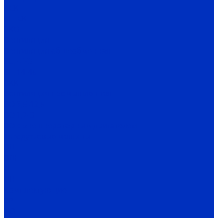
КСК
КП-СК
ЭКО
Вентиляция
Вентиляция общеобменная
ВЦ 4-70
ВЦ 14-46
ВКК
Вентиляция промышленная
ВО 3,5-12,5
ВО 1,7-3
ВО с внешнероторным двигателем
Тягодутьевые машины
ВД
ВДН
Д
ДН
Комплектующие
ВР
ДО