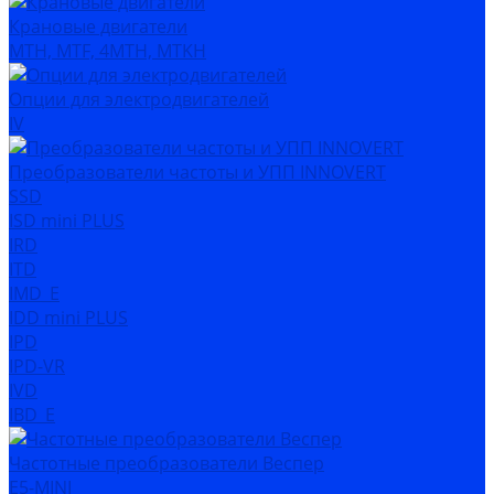
Крановые двигатели
MTH, MTF, 4MTH, MTKH
Опции для электродвигателей
IV
Преобразователи частоты и УПП INNOVERT
SSD
ISD mini PLUS
IRD
ITD
IMD_E
IDD mini PLUS
IPD
IРD-VR
IVD
IBD_E
Частотные преобразователи Веспер
Е5-MINI