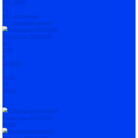
IRW, IRWD
PC
MC червячные
MC цилиндрические
Редукторы INNOVARI
A/F
D/M
K
030-085
P
FA/FC
1A
2A/3A
I
C
Редукторы INNOVERT
IRWM