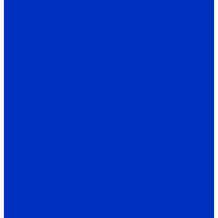
OPTIC
ECHO
Датчики пыли
FS
Датчики и автоматика INNOCONT
Энкодеры
EIP 40
EIP 50
EIP 58
ESI 30
ESI 40
ESI 50
ENC TPD
EIF
Программаторы энкодеров
Муфты энкодеров
CPI
Источники питания
SB-P
SB-D
Термометрия