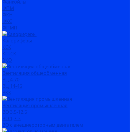
Фанкойлы
ФПМ
ФКН
ФКС
ФПМП
Калориферы
КСК
КП-СК
ЭКО
Вентиляция общеобменная
ВЦ 4-70
ВЦ 14-46
ВКК
Вентиляция промышленная
ВО 3,5-12,5
ВО 1,7-3
ВО с внешнероторным двигателем