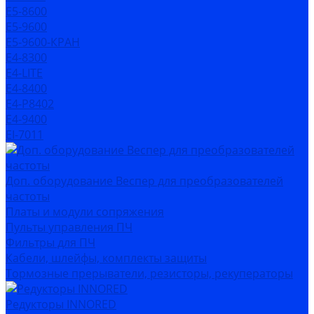
Е5-8600
Е5-9600
Е5-9600-КРАН
Е4-8300
Е4-LITE
E4-8400
Е4-P8402
E4-9400
EI-7011
Доп. оборудование Веспер для преобразователей
частоты
Платы и модули сопряжения
Пульты управления ПЧ
Фильтры для ПЧ
Кабели, шлейфы, комплекты защиты
Тормозные прерыватели, резисторы, рекуператоры
Редукторы INNORED