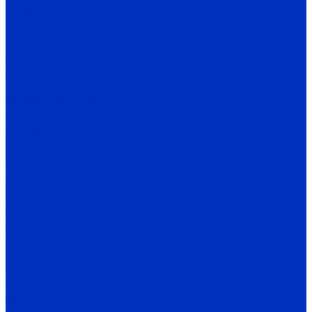
Информация
Статьи
Видео
Бренды, производители
Политика конфиденциальности
...
Каталог оборудования
Насосы
Скважинные насосы
ЭЦВ
ЭЦВ 4
ЭЦВ 5
ЭЦВ 6
ЭЦВ 8
ЭЦВ 10
ЭЦВ 12
2ЭЦВ
2ЭЦВ 6
2ЭЦВ 8
2ЭЦВ 10