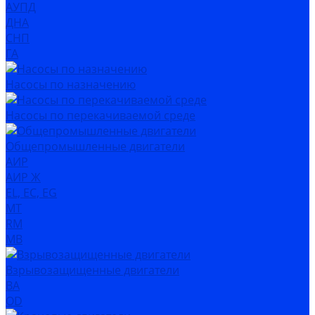
АУПД
ДНА
СНП
ГА
Насосы по назначению
Насосы по перекачиваемой среде
Общепромышленные двигатели
АИР
АИР Ж
EL, EC, EG
MT
RM
MB
Взрывозащищенные двигатели
ВА
OD