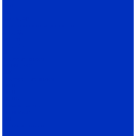
КМЛ
Гном
Гном Ф, ФР
Двухстороннего входа насосы
Д, 1Д, 2Д
DeLium
НДс, НДв
ЦН
Вихревые насосы
ВК, ВКС, ВКО
ЦВК
Шестеренные насосы
НМШ
НМШГ
НМШФ
Ш маслонасосы
Ш пищевые
НШ
Винтовые насосы
Н1В