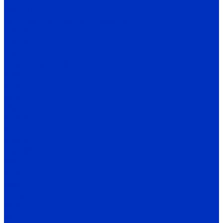
TW / TH
Датчики температуры и влажности
THD-R
THD-W
THD-D
Энкодеры AUTONICS
E40S
E40H
E50S
E80H
E20HB
E30S
E40HB
E40HBP
E58
E60H
E68S
E100H
ENA
ENC