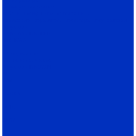
Cинус-фильтры
Согласующий реактор
Кабели, шлейфы, комплекты защиты
Тормозные прерыватели, резисторы, рекуператоры
Редукторы
Редукторы INNORED
IRW, IRWD
PC
MC червячные
MC цилиндрические
Редукторы INNOVARI
A/F
D/M
K
030-085
P
FA/FC
1A
2A/3A
I
C