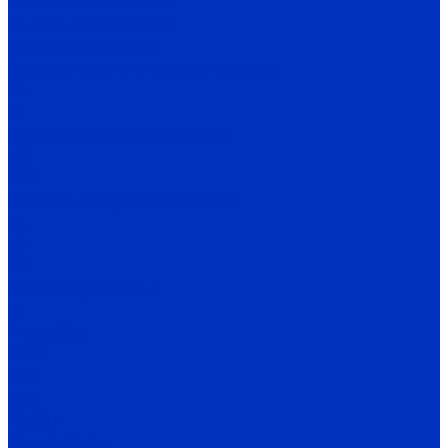
Тепловые завесы 500
Тепловые завесы 600
Тепловентиляторы
Электрические тепловентиляторы
CE
TE
Водяные тепловентиляторы
TW
MW
Газовые воздухонагреватели
TC
TH
TV
Дестратификаторы
Д
Фанкойлы
ФПМ
ФКН
ФКС
ФПМП
Калориферы