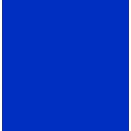
2ВВ, 2ВГ
3В, 3В*2
Бурун Н1В
Бурун ПФ
Бурун СХ
Секционные насосы
Boosta
ЦНСг
ЦНСв
ЦНСп
1Кс
1КсВ
Вакуумные насосы
ВВН, 2ВВН
Насосное оборудование
АУПД
ДНА
СНП
ГА
Насосы по назначению