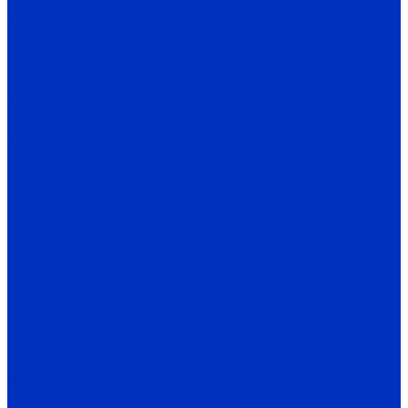
TR, TRT
TS-W
Светосигнальные колонны и маячки
TL25
TL50B
TL56B
TL70
TFL50B
SL100B
SL70B
SFL100B
SL52B
SL70B-HFL
Датчики положения и перемещения
SC
SL
PES
Датчики давления
IPS
Датчики и автоматика AUTONICS