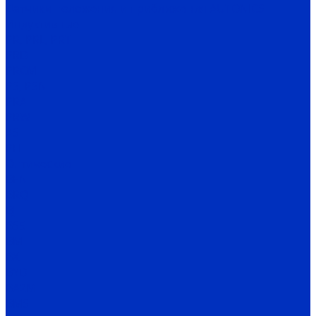
Датчики положения и приближения AUTONICS
Индуктивные
PR, PRL, PRT
PRD
PRCM
PS, PSN
PRA
PRW
AS
PFI
Оптические
BEN
BRQ
BJ
BS5
BM
BX
BYD
BA2M
BMS