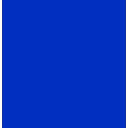
Насосы по перекачиваемой среде
Электродвигатели
Общепромышленные двигатели
АИР
АИР Ж
EL, EC, EG
MT
RM
MB
Взрывозащищенные двигатели
ВА
OD
Крановые двигатели
MTH, MTF, 4MTH, MTKH
Опции для электродвигателей
IV
Преобразователи частоты
Преобразователи частоты и УПП INNOVERT
SSD
ISD mini PLUS
IRD