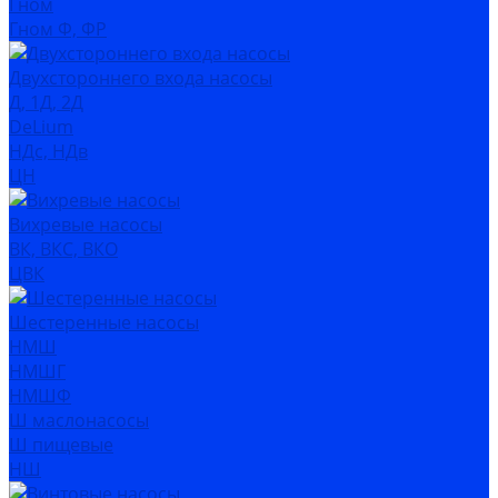
Гном
Гном Ф, ФР
Двухстороннего входа насосы
Д, 1Д, 2Д
DeLium
НДс, НДв
ЦН
Вихревые насосы
ВК, ВКС, ВКО
ЦВК
Шестеренные насосы
НМШ
НМШГ
НМШФ
Ш маслонасосы
Ш пищевые
НШ