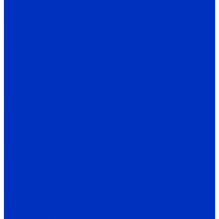
BPS
BUP
BY
BTF
BTS
BF4
BF3
FD
FT
Емкостные
CR
Термометрия AUTONICS
Термоконтроллеры
TC3
TC4
TZ
TCN
TX
TK
TA
Термодатчики