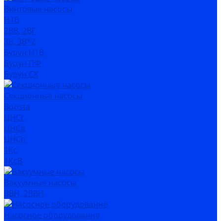
Винтовые насосы
Н1В
2ВВ, 2ВГ
3В, 3В*2
Бурун Н1В
Бурун ПФ
Бурун СХ
Секционные насосы
Boosta
ЦНСг
ЦНСв
ЦНСп
1Кс
1КсВ
Вакуумные насосы
ВВН, 2ВВН
Насосное оборудование