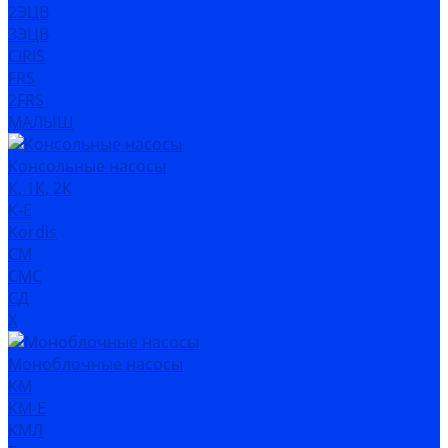
2ЭЦВ
3ЭЦВ
CIRIS
FRS
2FRS
МАЛЫШ
Консольные насосы
К, 1К, 2К
К-Е
Kordis
СМ
СМС
СД
Х
Моноблочные насосы
КМ
КМ-Е
КМЛ