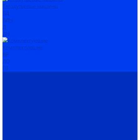
Тягодутьевые машины
ВД
ВДН
Д
ДН
Комплектующие
ВР
ДО
ГВ
Компания
Сертификаты дилера
Новости
Как купить
Цены, прайс
Оплата
Доставка
Гарантия
Акции
Контакты