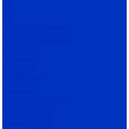
ENH
ENP
EP50
EP58
Муфты энкодеров AUTONICS
SRB
Станции управления и защиты
СУиЗ Лоцман+ L2
HMS Control L3
HMS Control L4
HMS Control ST
HMS Control G
HMS Control SIDUS
HMS Control HC
Теплотехника
Воздушно-тепловые завесы
Тепловые завесы 100
Тепловые завесы 200
Тепловые завесы 300
Тепловые завесы 400