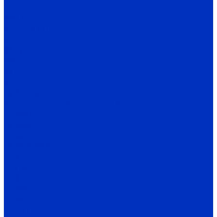
ITD
IMD_E
IDD mini PLUS
IPD
IРD-VR
IVD
IBD_E
IHD-T
SMD Lense
Частотные преобразователи Веспер
Е5-MINI
Е5-8600
Е5-9600
Е5-9600-КРАН
Е4-8300
Е4-LITE
E4-8400
Е4-P8402
E4-9400
EI-7011