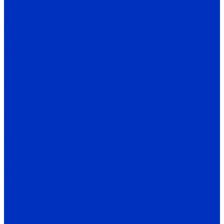
Q
X
H
Редукторы INNOVERT
IRWM
Автоматика
Датчики INNOLEVEL
Датчики уровня сыпучих материалов
N
N-Ex
N-HT
N-Ex-HT
M
PS
VN
VP
Датчики уровня жидких сред
VU
VA
BA