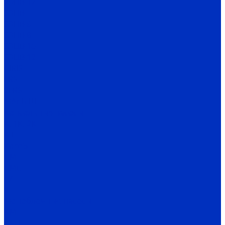
2ЭЦВ 12
3ЭЦВ
3ЭЦВ 6
3ЭЦВ 8
3ЭЦВ 10
3ЭЦВ 12
CIRIS
FRS
2FRS
МАЛЫШ
Консольные насосы
К, 1К, 2К
К-Е
Kordis
СМ
СМС
СД
Х
Моноблочные насосы
КМ
КМ-Е