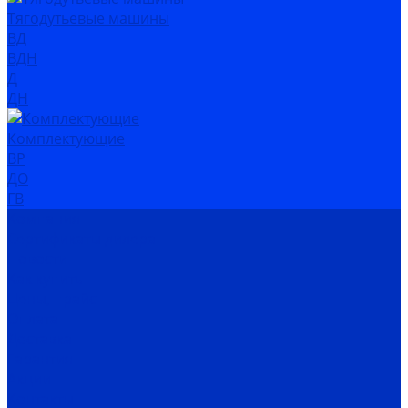
Тягодутьевые машины
ВД
ВДН
Д
ДН
Комплектующие
ВР
ДО
ГВ
Компания
Сертификаты дилера
Новости
Как купить
Цены, прайс
Оплата
Доставка
Гарантия
Акции
Контакты