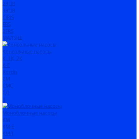
2ЭЦВ
3ЭЦВ
CIRIS
FRS
2FRS
МАЛЫШ
Консольные насосы
К, 1К, 2К
К-Е
Kordis
СМ
СМС
СД
Х
Моноблочные насосы
КМ
КМ-Е
КМЛ