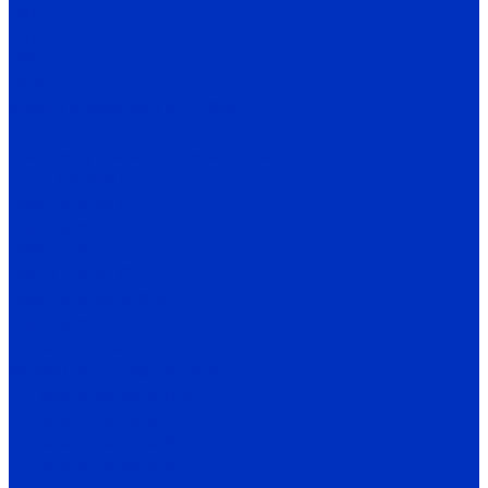
ENH
ENP
EP50
EP58
Муфты энкодеров AUTONICS
SRB
Станции управления и защиты
СУиЗ Лоцман+ L2
HMS Control L3
HMS Control L4
HMS Control ST
HMS Control G
HMS Control SIDUS
HMS Control HC
Теплотехника
Воздушно-тепловые завесы
Тепловые завесы 100
Тепловые завесы 200
Тепловые завесы 300
Тепловые завесы 400