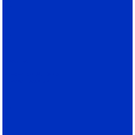
BPS
BUP
BY
BTF
BTS
BF4
BF3
FD
FT
Емкостные
CR
Термометрия AUTONICS
Термоконтроллеры
TC3
TC4
TZ
TCN
TX
TK
TA
Термодатчики