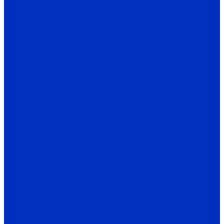
TR, TRT
TS-W
Светосигнальные колонны и маячки
TL25
TL50B
TL56B
TL70
TFL50B
SL100B
SL70B
SFL100B
SL52B
SL70B-HFL
Датчики положения и перемещения
SC
SL
PES
Датчики давления
IPS
Датчики и автоматика AUTONICS