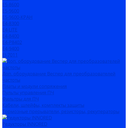
Е5-8600
Е5-9600
Е5-9600-КРАН
Е4-8300
Е4-LITE
E4-8400
Е4-P8402
E4-9400
EI-7011
Доп. оборудование Веспер для преобразователей
частоты
Платы и модули сопряжения
Пульты управления ПЧ
Фильтры для ПЧ
Кабели, шлейфы, комплекты защиты
Тормозные прерыватели, резисторы, рекуператоры
Редукторы INNORED