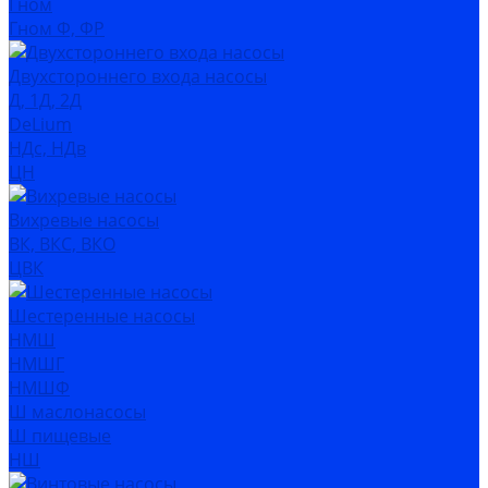
Гном
Гном Ф, ФР
Двухстороннего входа насосы
Д, 1Д, 2Д
DeLium
НДс, НДв
ЦН
Вихревые насосы
ВК, ВКС, ВКО
ЦВК
Шестеренные насосы
НМШ
НМШГ
НМШФ
Ш маслонасосы
Ш пищевые
НШ