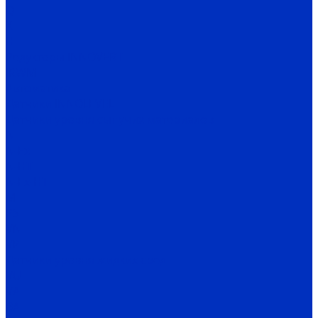
Q
X
H
Редукторы INNOVERT
IRWM
Автоматика
Датчики INNOLEVEL
Датчики уровня сыпучих материалов
N
N-Ex
N-HT
N-Ex-HT
M
PS
VN
VP
Датчики уровня жидких сред
VU
VA
BA