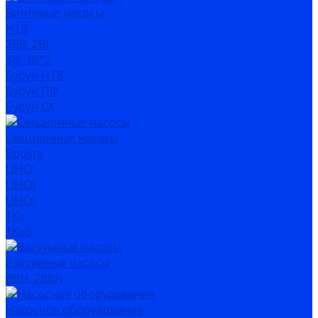
Винтовые насосы
Н1В
2ВВ, 2ВГ
3В, 3В*2
Бурун Н1В
Бурун ПФ
Бурун СХ
Секционные насосы
Boosta
ЦНСг
ЦНСв
ЦНСп
1Кс
1КсВ
Вакуумные насосы
ВВН, 2ВВН
Насосное оборудование