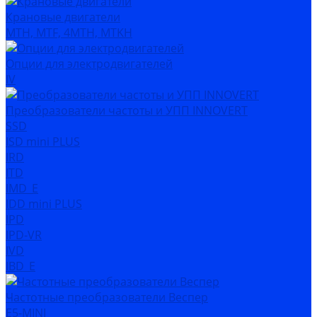
Крановые двигатели
MTH, MTF, 4MTH, MTKH
Опции для электродвигателей
IV
Преобразователи частоты и УПП INNOVERT
SSD
ISD mini PLUS
IRD
ITD
IMD_E
IDD mini PLUS
IPD
IРD-VR
IVD
IBD_E
Частотные преобразователи Веспер
Е5-MINI