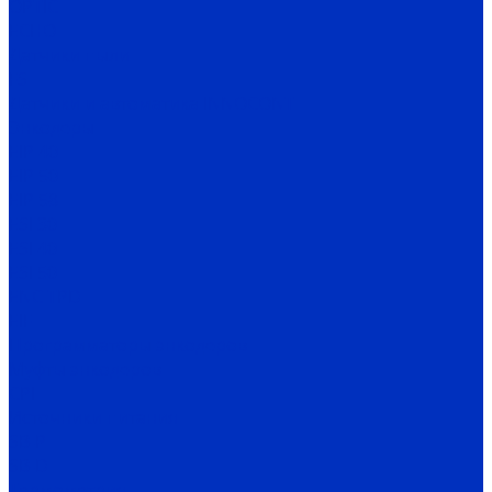
OPTIC
ECHO
Датчики пыли
FS
Датчики и автоматика INNOCONT
Энкодеры
EIP 40
EIP 50
EIP 58
ESI 30
ESI 40
ESI 50
ENC TPD
EIF
Программаторы энкодеров
Муфты энкодеров
CPI
Источники питания
SB-P
SB-D
Термометрия