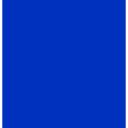
2ЭЦВ 12
3ЭЦВ
3ЭЦВ 6
3ЭЦВ 8
3ЭЦВ 10
3ЭЦВ 12
CIRIS
FRS
2FRS
МАЛЫШ
Консольные насосы
К, 1К, 2К
К-Е
Kordis
СМ
СМС
СД
Х
Моноблочные насосы
КМ
КМ-Е