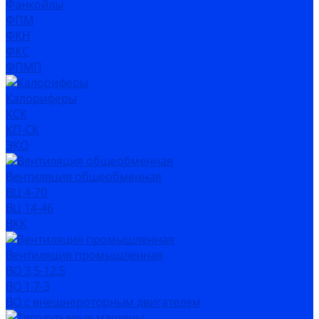
Фанкойлы
ФПМ
ФКН
ФКС
ФПМП
Калориферы
КСК
КП-СК
ЭКО
Вентиляция общеобменная
ВЦ 4-70
ВЦ 14-46
ВКК
Вентиляция промышленная
ВО 3,5-12,5
ВО 1,7-3
ВО с внешнероторным двигателем