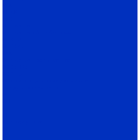
КСК
КП-СК
ЭКО
Вентиляция
Вентиляция общеобменная
ВЦ 4-70
ВЦ 14-46
ВКК
Вентиляция промышленная
ВО 3,5-12,5
ВО 1,7-3
ВО с внешнероторным двигателем
Тягодутьевые машины
ВД
ВДН
Д
ДН
Комплектующие
ВР
ДО