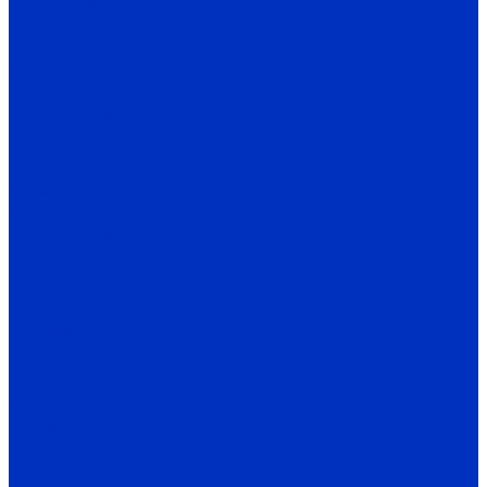
Cинус-фильтры
Согласующий реактор
Кабели, шлейфы, комплекты защиты
Тормозные прерыватели, резисторы, рекуператоры
Редукторы
Редукторы INNORED
IRW, IRWD
PC
MC червячные
MC цилиндрические
Редукторы INNOVARI
A/F
D/M
K
030-085
P
FA/FC
1A
2A/3A
I
C