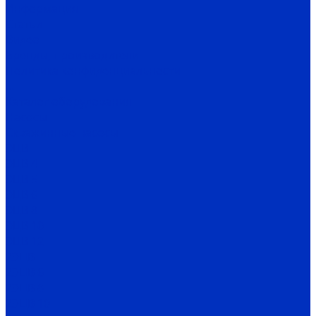
Информация
Статьи
Видео
Бренды, производители
Политика конфиденциальности
...
Каталог оборудования
Насосы
Скважинные насосы
ЭЦВ
ЭЦВ 4
ЭЦВ 5
ЭЦВ 6
ЭЦВ 8
ЭЦВ 10
ЭЦВ 12
2ЭЦВ
2ЭЦВ 6
2ЭЦВ 8
2ЭЦВ 10