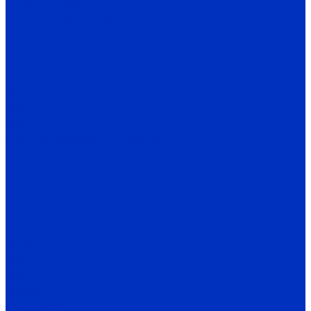
Тепловые завесы 500
Тепловые завесы 600
Тепловентиляторы
Электрические тепловентиляторы
CE
TE
Водяные тепловентиляторы
TW
MW
Газовые воздухонагреватели
TC
TH
TV
Дестратификаторы
Д
Фанкойлы
ФПМ
ФКН
ФКС
ФПМП
Калориферы