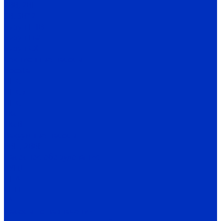
2ВВ, 2ВГ
3В, 3В*2
Бурун Н1В
Бурун ПФ
Бурун СХ
Секционные насосы
Boosta
ЦНСг
ЦНСв
ЦНСп
1Кс
1КсВ
Вакуумные насосы
ВВН, 2ВВН
Насосное оборудование
АУПД
ДНА
СНП
ГА
Насосы по назначению