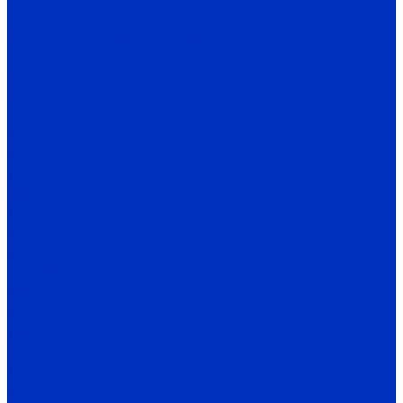
TW / TH
Датчики температуры и влажности
THD-R
THD-W
THD-D
Энкодеры AUTONICS
E40S
E40H
E50S
E80H
E20HB
E30S
E40HB
E40HBP
E58
E60H
E68S
E100H
ENA
ENC