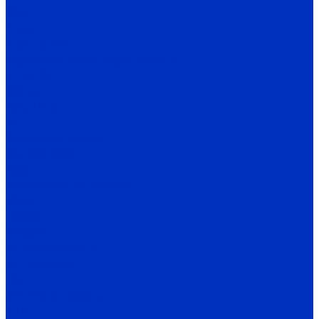
КМЛ
Гном
Гном Ф, ФР
Двухстороннего входа насосы
Д, 1Д, 2Д
DeLium
НДс, НДв
ЦН
Вихревые насосы
ВК, ВКС, ВКО
ЦВК
Шестеренные насосы
НМШ
НМШГ
НМШФ
Ш маслонасосы
Ш пищевые
НШ
Винтовые насосы
Н1В