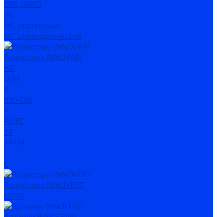
IRW, IRWD
PC
MC червячные
MC цилиндрические
Редукторы INNOVARI
A/F
D/M
K
030-085
P
FA/FC
1A
2A/3A
I
C
Редукторы INNOVERT
IRWM