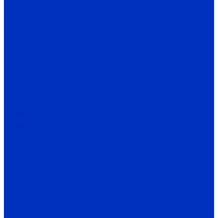
ITD
IMD_E
IDD mini PLUS
IPD
IРD-VR
IVD
IBD_E
IHD-T
SMD Lense
Частотные преобразователи Веспер
Е5-MINI
Е5-8600
Е5-9600
Е5-9600-КРАН
Е4-8300
Е4-LITE
E4-8400
Е4-P8402
E4-9400
EI-7011