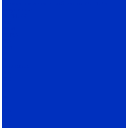
Датчики положения и приближения AUTONICS
Индуктивные
PR, PRL, PRT
PRD
PRCM
PS, PSN
PRA
PRW
AS
PFI
Оптические
BEN
BRQ
BJ
BS5
BM
BX
BYD
BA2M
BMS