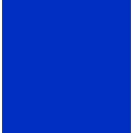
EI-7011 IP54
EI-P7012
EI-P7012 IP54
EI-9011
EI-9011 IP54
Доп. оборудование Веспер для преобразователей
частоты
Платы и модули сопряжения
Пульты управления ПЧ
Фильтры для ПЧ
Входные RL-фильтры (РФ)
Входные/выходные дроссели (РФ)
Входные / выходные фильтры (КНР, Тайвань)
Входные фильтры YD-ASL для частотников (КНР)
Выходные фильтры YD-OSL для частотников (КНР)
Входные фильтры для частотников (Тайвань)
Выходные фильтры для частотников (Тайвань)
ЭМИ-фильтры
ЭМИ-фильтры (Китай)
ЭМИ-фильтры (Германия)