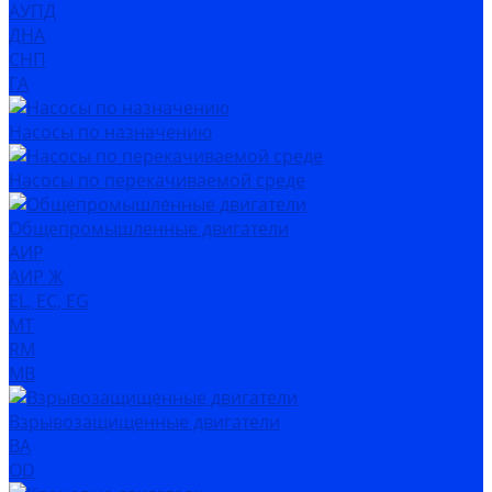
АУПД
ДНА
СНП
ГА
Насосы по назначению
Насосы по перекачиваемой среде
Общепромышленные двигатели
АИР
АИР Ж
EL, EC, EG
MT
RM
MB
Взрывозащищенные двигатели
ВА
OD