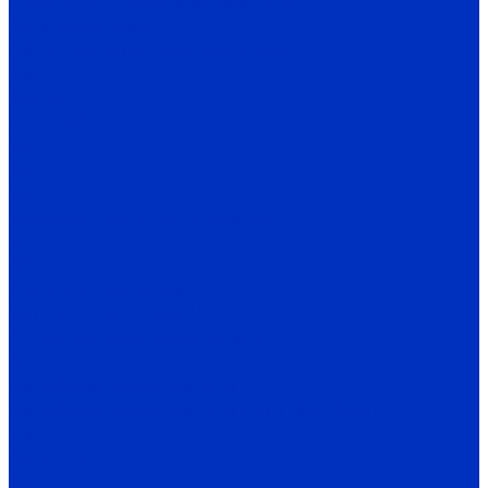
Насосы по перекачиваемой среде
Электродвигатели
Общепромышленные двигатели
АИР
АИР Ж
EL, EC, EG
MT
RM
MB
Взрывозащищенные двигатели
ВА
OD
Крановые двигатели
MTH, MTF, 4MTH, MTKH
Опции для электродвигателей
IV
Преобразователи частоты
Преобразователи частоты и УПП INNOVERT
SSD
ISD mini PLUS
IRD