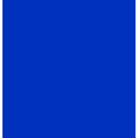
E80H
E20HB
E30S
E40HB
E40HBP
E58
E60H
E68S
E100H
ENA
ENC
ENH
ENP
EP50
EP58
Муфты энкодеров AUTONICS
SRB
Станции управления и защиты
СУиЗ Лоцман+ L2
HMS Control L3
HMS Control L4