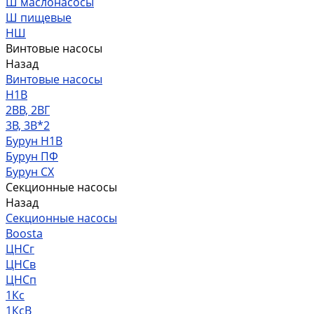
Ш маслонасосы
Ш пищевые
НШ
Винтовые насосы
Назад
Винтовые насосы
Н1В
2ВВ, 2ВГ
3В, 3В*2
Бурун Н1В
Бурун ПФ
Бурун СХ
Секционные насосы
Назад
Секционные насосы
Boosta
ЦНСг
ЦНСв
ЦНСп
1Кс
1КсВ