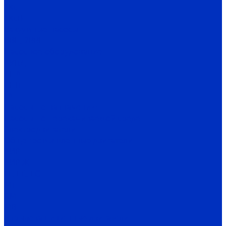
1Кс
1КсВ
Вакуумные насосы
ВВН, 2ВВН
Насосное оборудование
АУПД
ДНА
СНП
ГА
Насосы по назначению
Насосы по перекачиваемой среде
Электродвигатели
Общепромышленные двигатели
АИР
АИР Ж
EL, EC, EG
MT
RM
MB
Взрывозащищенные двигатели