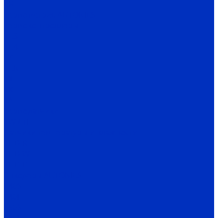
CR
Термометрия AUTONICS
Термоконтроллеры
TC3
TC4
TZ
TCN
TX
TK
TA
Термодатчики
TW / TH
Датчики температуры и влажности
THD-R
THD-W
THD-D
Энкодеры AUTONICS
E40S
E40H
E50S