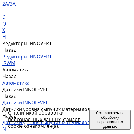
2A/3A
I
C
Q
X
H
Редукторы INNOVERT
Назад
Редукторы INNOVERT
IRWM
Автоматика
Назад
Автоматика
Датчики INNOLEVEL
Назад
Датчики INNOLEVEL
Датчики уровня сыпучих материалов
С
политикой обработки
Соглашаюсь на
Назад
обработку
персональных данных, файлов
Датчики уровня сыпучих материалов
персональных
cookie
ознакомлен(а).
данных
N