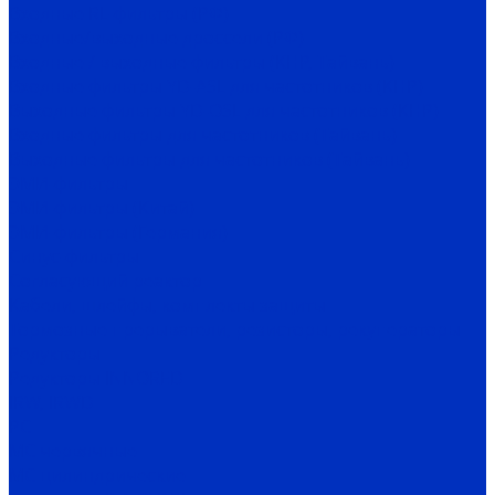
Входные RL-фильтры (РФ)
Входные/выходные дроссели (РФ)
Входные / выходные фильтры (КНР, Тайвань)
Входные фильтры YD-ASL для частотников (КНР)
Выходные фильтры YD-OSL для частотников (КНР)
Входные фильтры для частотников (Тайвань)
Выходные фильтры для частотников (Тайвань)
ЭМИ-фильтры
ЭМИ-фильтры (Китай)
ЭМИ-фильтры (Германия)
Cинус-фильтры
Согласующий реактор
Кабели, шлейфы, комплекты защиты
Тормозные прерыватели, резисторы, рекуператоры
Редукторы
Редукторы INNORED
IRW, IRWD
PC
MC червячные
MC цилиндрические