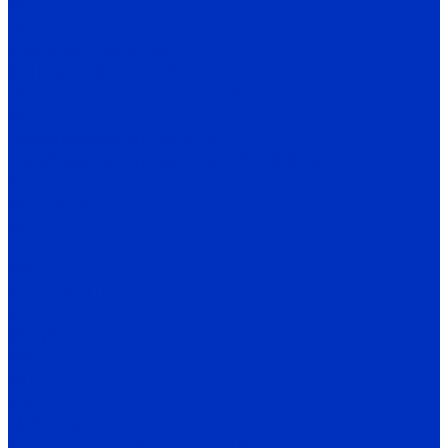
ВА
OD
Крановые двигатели
MTH, MTF, 4MTH, MTKH
Опции для электродвигателей
IV
Преобразователи частоты
Преобразователи частоты и УПП INNOVERT
SSD
ISD mini PLUS
IRD
ITD
IMD_E
IDD mini PLUS
IPD
IРD-VR
IVD
IBD_E
IHD-T
SMD Lense
Частотные преобразователи Веспер