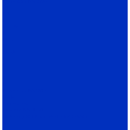
Редукторы INNOVARI
A/F
D/M
K
030-085
P
FA/FC
1A
2A/3A
I
C
Q
X
H
Редукторы INNOVERT
IRWM
Автоматика
Датчики INNOLEVEL
Датчики уровня сыпучих материалов
N
N-Ex