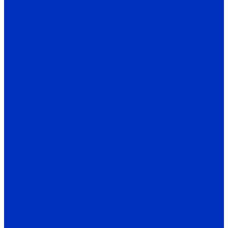
ВО 1,7-3
ВО с внешнероторным двигателем
Тягодутьевые машины
ВД
ВДН
Д
ДН
Комплектующие
ВР
ДО
ГВ
Компания
Сертификаты дилера
Новости
Как купить
Цены, прайс
Оплата
Доставка
Гарантия
Акции