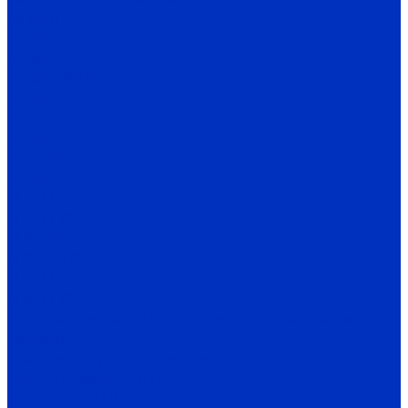
Е5-MINI
Е5-8600
Е5-9600
Е5-9600-КРАН
Е4-8300
Е4-LITE
E4-8400
Е4-P8402
E4-9400
EI-7011
EI-7011 IP54
EI-P7012
EI-P7012 IP54
EI-9011
EI-9011 IP54
Доп. оборудование Веспер для преобразователей
частоты
Платы и модули сопряжения
Пульты управления ПЧ
Фильтры для ПЧ