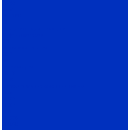
ESI 40
ESI 50
ENC TPD
EIF
Программаторы энкодеров
Муфты энкодеров
CPI
Источники питания
SB-P
SB-D
Термометрия
TR, TRT
TS-W
Светосигнальные колонны и маячки
TL25
TL50B
TL56B
TL70
TFL50B
SL100B