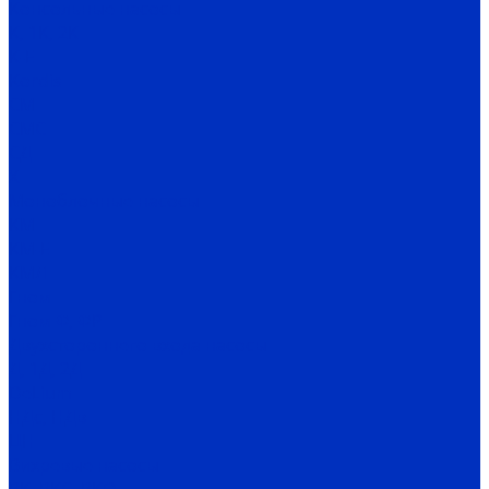
Консольные насосы
К, 1К, 2К
К-Е
Kordis
СМ
СМС
СД
Х
Моноблочные насосы
КМ
КМ-Е
КМЛ
Гном
Гном Ф, ФР
Двухстороннего входа насосы
Д, 1Д, 2Д
DeLium
НДс, НДв
ЦН
Вихревые насосы