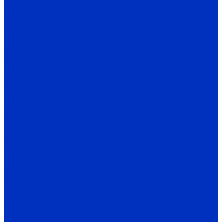
HMS Control ST
HMS Control G
HMS Control SIDUS
HMS Control HC
Теплотехника
Воздушно-тепловые завесы
Тепловые завесы 100
Тепловые завесы 200
Тепловые завесы 300
Тепловые завесы 400
Тепловые завесы 500
Тепловые завесы 600
Тепловентиляторы
Электрические тепловентиляторы
CE
TE
Водяные тепловентиляторы
TW
MW
Газовые воздухонагреватели