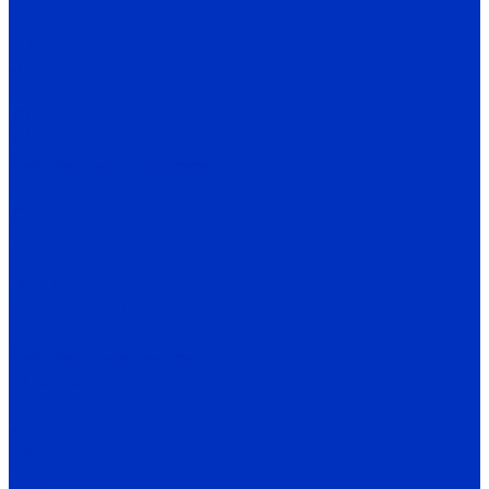
N-HT
N-Ex-HT
M
PS
VN
VP
Датчики уровня жидких сред
VU
VA
BA
OPTIC
ECHO
Датчики пыли
FS
Датчики и автоматика INNOCONT
Энкодеры
EIP 40
EIP 50
EIP 58
ESI 30