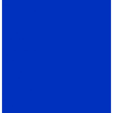
ВК, ВКС, ВКО
ЦВК
Шестеренные насосы
НМШ
НМШГ
НМШФ
Ш маслонасосы
Ш пищевые
НШ
Винтовые насосы
Н1В
2ВВ, 2ВГ
3В, 3В*2
Бурун Н1В
Бурун ПФ
Бурун СХ
Секционные насосы
Boosta
ЦНСг
ЦНСв
ЦНСп