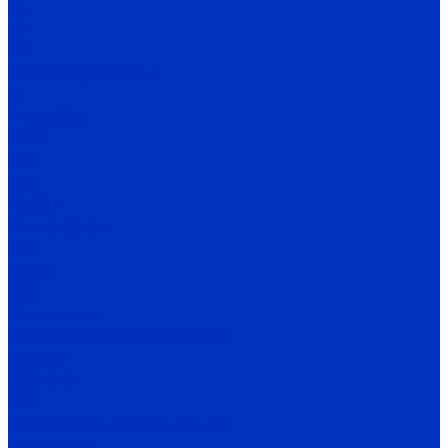
TC
TH
TV
Дестратификаторы
Д
Фанкойлы
ФПМ
ФКН
ФКС
ФПМП
Калориферы
КСК
КП-СК
ЭКО
Вентиляция
Вентиляция общеобменная
ВЦ 4-70
ВЦ 14-46
ВКК
Вентиляция промышленная
ВО 3,5-12,5