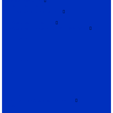
Крановые двигатели
MTH, MTF, 4MTH, MTKH
Опции для электродвигателей
IV
Преобразователи частоты
Преобразователи частоты и УПП INNOVERT
SSD
ISD mini PLUS
IRD
ITD
IMD_E
IDD mini PLUS
IPD
IРD-VR
IVD
IBD_E
IHD-T
SMD Lense
Частотные преобразователи Веспер
Е5-MINI
Е5-8600