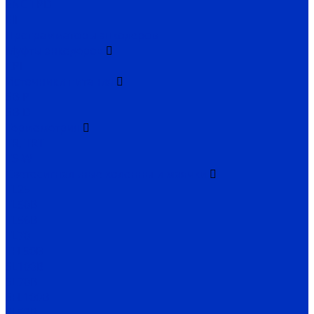
ENC TPD
EIF
Программаторы энкодеров
Муфты энкодеров
CPI
Источники питания
SB-P
SB-D
Термометрия
TR, TRT
TS-W
Светосигнальные колонны и маячки
TL25
TL50B
TL56B
TL70
TFL50B
SL100B
SL70B
SFL100B
SL52B