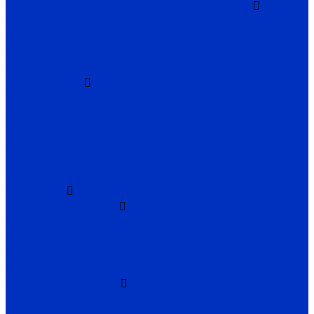
Входные / выходные фильтры (КНР, Тайвань)
Входные фильтры YD-ASL для частотников (КНР)
Выходные фильтры YD-OSL для частотников (КНР)
Входные фильтры для частотников (Тайвань)
Выходные фильтры для частотников (Тайвань)
ЭМИ-фильтры
ЭМИ-фильтры (Китай)
ЭМИ-фильтры (Германия)
Cинус-фильтры
Согласующий реактор
Кабели, шлейфы, комплекты защиты
Тормозные прерыватели, резисторы, рекуператоры
Редукторы
Редукторы INNORED
IRW, IRWD
PC
MC червячные
MC цилиндрические
Редукторы INNOVARI
A/F