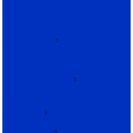
К-Е
Kordis
СМ
СМС
СД
Х
Моноблочные насосы
КМ
КМ-Е
КМЛ
Гном
Гном Ф, ФР
Двухстороннего входа насосы
Д, 1Д, 2Д
DeLium
НДс, НДв
ЦН
Вихревые насосы
ВК, ВКС, ВКО
ЦВК
Шестеренные насосы