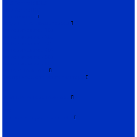
HMS Control SIDUS
HMS Control HC
Теплотехника
Воздушно-тепловые завесы
Тепловые завесы 100
Тепловые завесы 200
Тепловые завесы 300
Тепловые завесы 400
Тепловые завесы 500
Тепловые завесы 600
Тепловентиляторы
Электрические тепловентиляторы
CE
TE
Водяные тепловентиляторы
TW
MW
Газовые воздухонагреватели
TC
TH