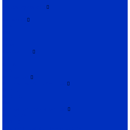
TV
Дестратификаторы
Д
Фанкойлы
ФПМ
ФКН
ФКС
ФПМП
Калориферы
КСК
КП-СК
ЭКО
Вентиляция
Вентиляция общеобменная
ВЦ 4-70
ВЦ 14-46
ВКК
Вентиляция промышленная
ВО 3,5-12,5
ВО 1,7-3
ВО с внешнероторным двигателем