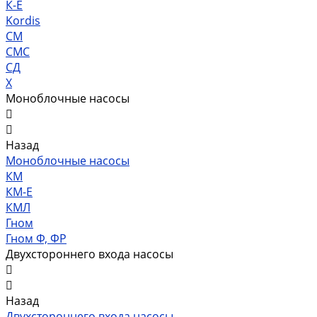
К-Е
Kordis
СМ
СМС
СД
Х
Моноблочные насосы
Назад
Моноблочные насосы
КМ
КМ-Е
КМЛ
Гном
Гном Ф, ФР
Двухстороннего входа насосы
Назад
Двухстороннего входа насосы