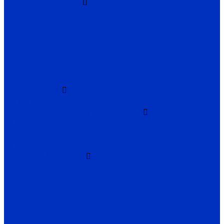
Термоконтроллеры
TC3
TC4
TZ
TCN
TX
TK
TA
Термодатчики
TW / TH
Датчики температуры и влажности
THD-R
THD-W
THD-D
Энкодеры AUTONICS
E40S
E40H
E50S
E80H
E20HB
E30S