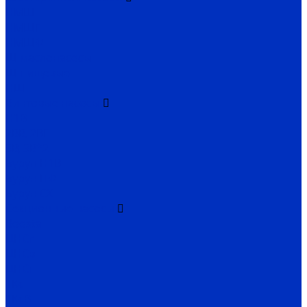
НМШ
НМШГ
НМШФ
Ш маслонасосы
Ш пищевые
НШ
Винтовые насосы
Н1В
2ВВ, 2ВГ
3В, 3В*2
Бурун Н1В
Бурун ПФ
Бурун СХ
Секционные насосы
Boosta
ЦНСг
ЦНСв
ЦНСп
1Кс
1КсВ