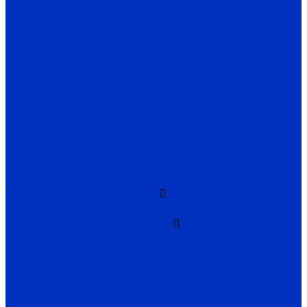
E40HB
E40HBP
E58
E60H
E68S
E100H
ENA
ENC
ENH
ENP
EP50
EP58
Муфты энкодеров AUTONICS
SRB
Станции управления и защиты
СУиЗ Лоцман+ L2
HMS Control L3
HMS Control L4
HMS Control ST
HMS Control G