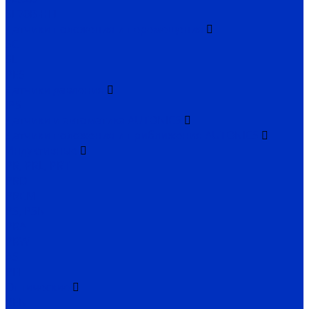
SL70B-HFL
Датчики положения и перемещения
SC
SL
PES
Датчики давления
IPS
Датчики и автоматика AUTONICS
Датчики положения и приближения AUTONICS
Индуктивные
PR, PRL, PRT
PRD
PRCM
PS, PSN
PRA
PRW
AS
PFI
Оптические
BEN