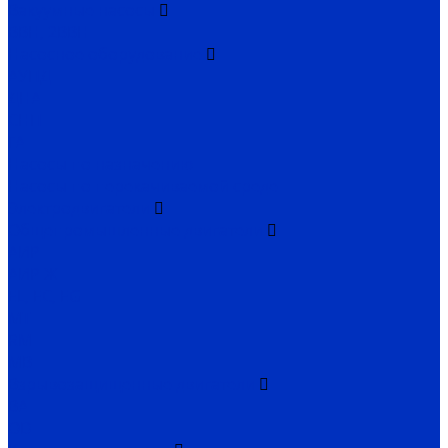
Вакуумные насосы
ВВН, 2ВВН
Насосное оборудование
АУПД
ДНА
СНП
ГА
Насосы по назначению
Насосы по перекачиваемой среде
Электродвигатели
Общепромышленные двигатели
АИР
АИР Ж
EL, EC, EG
MT
RM
MB
Взрывозащищенные двигатели
ВА
OD