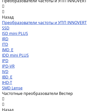
Преобразователи частоты и УПП INNOVERT
Назад
Преобразователи частоты и УПП INNOVERT
SSD
ISD mini PLUS
IRD
ITD
IMD_E
IDD mini PLUS
IPD
IРD-VR
IVD
IBD_E
IHD-T
SMD Lense
Частотные преобразователи Веспер
Назад