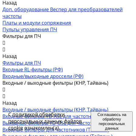
Назад
Доп. оборудование Веспер для преобразователей
частоты
Платы и модули сопряжения
Пульты управления ПЧ
Фильтры для ПЧ
Назад
Фильтры для ПЧ
Входные RL-фильтры (РФ)
Входные/выходные дроссели (РФ)
Входные / выходные фильтры (КНР, Тайвань)
Назад
Входные / выходные фильтры (КНР, Тайвань)
С
политикой обработки
Соглашаюсь на
Входные фильтры YD-ASL для частотников (КНР)
обработку
персональных данных, файлов
Выходные фильтры YD-OSL для частотников (КНР)
персональных
cookie
ознакомлен(а).
данных
Входные фильтры для частотников (Тайвань)