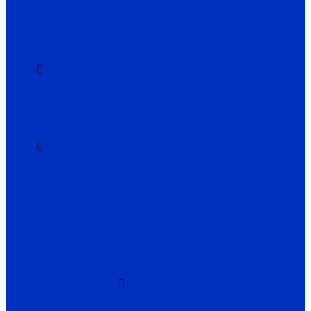
ЭЦВ 6
ЭЦВ 8
ЭЦВ 10
ЭЦВ 12
2ЭЦВ
2ЭЦВ 6
2ЭЦВ 8
2ЭЦВ 10
2ЭЦВ 12
3ЭЦВ
3ЭЦВ 6
3ЭЦВ 8
3ЭЦВ 10
3ЭЦВ 12
CIRIS
FRS
2FRS
МАЛЫШ
Консольные насосы
К, 1К, 2К