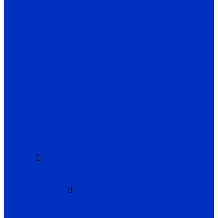
Е5-9600
Е5-9600-КРАН
Е4-8300
Е4-LITE
E4-8400
Е4-P8402
E4-9400
EI-7011
EI-7011 IP54
EI-P7012
EI-P7012 IP54
EI-9011
EI-9011 IP54
Доп. оборудование Веспер для преобразователей
частоты
Платы и модули сопряжения
Пульты управления ПЧ
Фильтры для ПЧ
Входные RL-фильтры (РФ)
Входные/выходные дроссели (РФ)