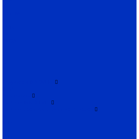
D/M
K
030-085
P
FA/FC
1A
2A/3A
I
C
Q
X
H
Редукторы INNOVERT
IRWM
Автоматика
Датчики INNOLEVEL
Датчики уровня сыпучих материалов
N
N-Ex
N-HT
N-Ex-HT