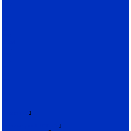
BRQ
BJ
BS5
BM
BX
BYD
BA2M
BMS
BPS
BUP
BY
BTF
BTS
BF4
BF3
FD
FT
Емкостные
CR
Термометрия AUTONICS