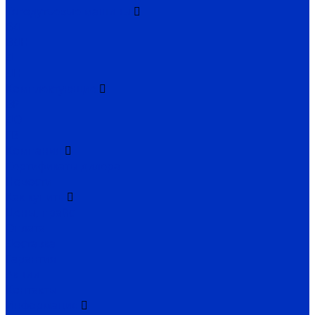
Тягодутьевые машины
ВД
ВДН
Д
ДН
Комплектующие
ВР
ДО
ГВ
Компания
Сертификаты дилера
Новости
Как купить
Цены, прайс
Оплата
Доставка
Гарантия
Акции
Контакты
Информация