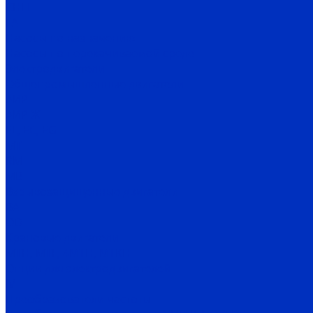
СНП
ГА
Насосы по назначению
Насосы по перекачиваемой среде
Электродвигатели
Общепромышленные двигатели
АИР
АИР Ж
EL, EC, EG
MT
RM
MB
Взрывозащищенные двигатели
ВА
OD
Крановые двигатели
MTH, MTF, 4MTH, MTKH
Опции для электродвигателей
IV
Преобразователи частоты