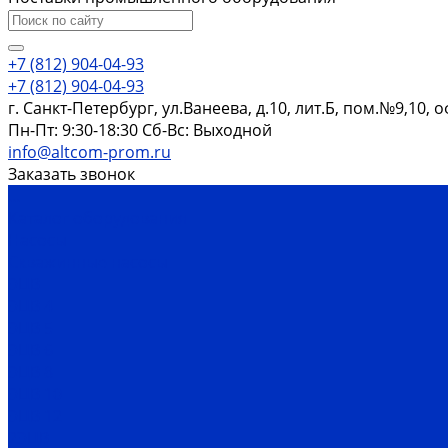
+7 (812) 904-04-93
+7 (812) 904-04-93
г. Санкт-Петербург, ул.Ванеева, д.10, лит.Б, пом.№9,10, 
Пн-Пт: 9:30-18:30 Cб-Вс: Выходной
info@altcom-prom.ru
Заказать звонок
...
Каталог оборудования
Насосы
Скважинные насосы
ЭЦВ
ЭЦВ 4
ЭЦВ 5
ЭЦВ 6
ЭЦВ 8
ЭЦВ 10
ЭЦВ 12
2ЭЦВ