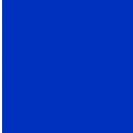
Преобразователи частоты и УПП INNOVERT
SSD
ISD mini PLUS
IRD
ITD
IMD_E
IDD mini PLUS
IPD
IРD-VR
IVD
IBD_E
IHD-T
SMD Lense
Частотные преобразователи Веспер
Е5-MINI
Е5-8600
Е5-9600
Е5-9600-КРАН
Е4-8300
Е4-LITE
E4-8400