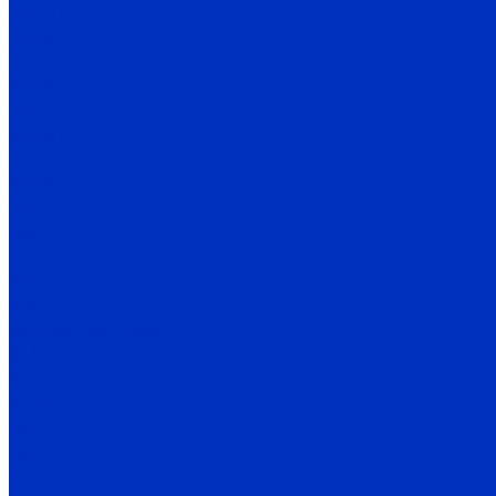
2ЭЦВ 6
2ЭЦВ 8
2ЭЦВ 10
2ЭЦВ 12
3ЭЦВ
3ЭЦВ 6
3ЭЦВ 8
3ЭЦВ 10
3ЭЦВ 12
CIRIS
FRS
2FRS
МАЛЫШ
Консольные насосы
К, 1К, 2К
К-Е
Kordis
СМ
СМС
СД