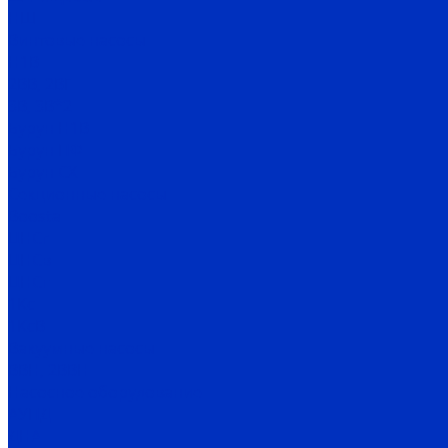
НШ
Винтовые насосы
Н1В
2ВВ, 2ВГ
3В, 3В*2
Бурун Н1В
Бурун ПФ
Бурун СХ
Секционные насосы
Boosta
ЦНСг
ЦНСв
ЦНСп
1Кс
1КсВ
Вакуумные насосы
ВВН, 2ВВН
Насосное оборудование
АУПД
ДНА