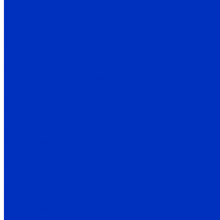
Х
Моноблочные насосы
КМ
КМ-Е
КМЛ
Гном
Гном Ф, ФР
Двухстороннего входа насосы
Д, 1Д, 2Д
DeLium
НДс, НДв
ЦН
Вихревые насосы
ВК, ВКС, ВКО
ЦВК
Шестеренные насосы
НМШ
НМШГ
НМШФ
Ш маслонасосы
Ш пищевые