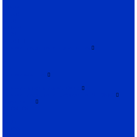
TL70
TFL50B
SL100B
SL70B
SFL100B
SL52B
SL70B-HFL
Датчики положения и перемещения
SC
SL
PES
Датчики давления
IPS
Датчики и автоматика AUTONICS
Датчики положения и приближения AUTONICS
Индуктивные
PR, PRL, PRT
PRD
PRCM
PS, PSN
PRA