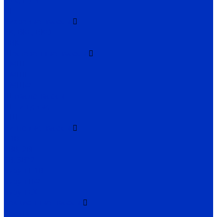
НДс, НДв
ЦН
Вихревые насосы
ВК, ВКС, ВКО
ЦВК
Шестеренные насосы
НМШ
НМШГ
НМШФ
Ш маслонасосы
Ш пищевые
НШ
Винтовые насосы
Н1В
2ВВ, 2ВГ
3В, 3В*2
Бурун Н1В
Бурун ПФ
Бурун СХ
Секционные насосы
Boosta