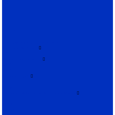
EIP 50
EIP 58
ESI 30
ESI 40
ESI 50
ENC TPD
EIF
Программаторы энкодеров
Муфты энкодеров
CPI
Источники питания
SB-P
SB-D
Термометрия
TR, TRT
TS-W
Светосигнальные колонны и маячки
TL25
TL50B
TL56B