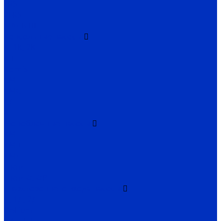
FRS
2FRS
МАЛЫШ
Консольные насосы
К, 1К, 2К
К-Е
Kordis
СМ
СМС
СД
Х
Моноблочные насосы
КМ
КМ-Е
КМЛ
Гном
Гном Ф, ФР
Двухстороннего входа насосы
Д, 1Д, 2Д
DeLium