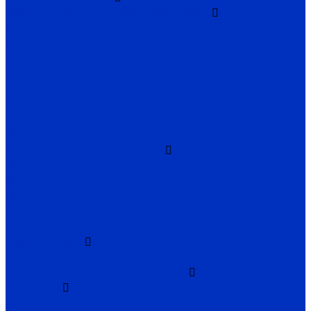
Датчики уровня сыпучих материалов
N
N-Ex
N-HT
N-Ex-HT
M
PS
VN
VP
Датчики уровня жидких сред
VU
VA
BA
OPTIC
ECHO
Датчики пыли
FS
Датчики и автоматика INNOCONT
Энкодеры
EIP 40