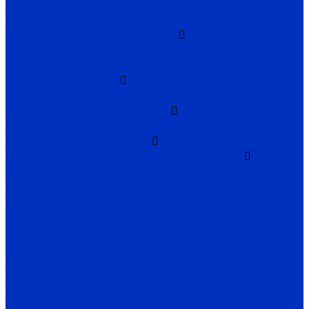
RM
MB
Взрывозащищенные двигатели
ВА
OD
Крановые двигатели
MTH, MTF, 4MTH, MTKH
Опции для электродвигателей
IV
Преобразователи частоты
Преобразователи частоты и УПП INNOVERT
SSD
ISD mini PLUS
IRD
ITD
IMD_E
IDD mini PLUS
IPD
IРD-VR
IVD
IBD_E