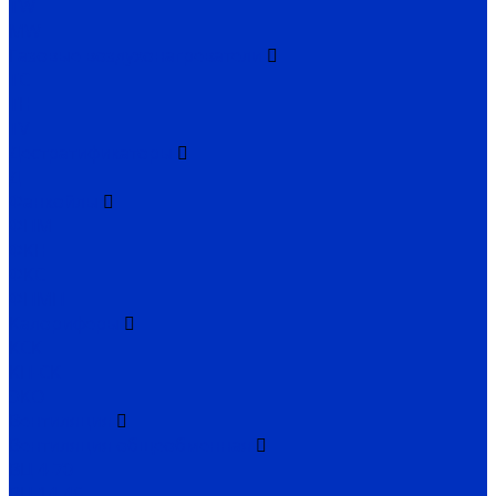
TW
MW
Газовые воздухонагреватели
TC
TH
TV
Дестратификаторы
Д
Фанкойлы
ФПМ
ФКН
ФКС
ФПМП
Калориферы
КСК
КП-СК
ЭКО
Вентиляция
Вентиляция общеобменная
ВЦ 4-70
ВЦ 14-46