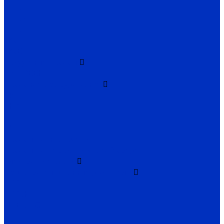
ЦНСг
ЦНСв
ЦНСп
1Кс
1КсВ
Вакуумные насосы
ВВН, 2ВВН
Насосное оборудование
АУПД
ДНА
СНП
ГА
Насосы по назначению
Насосы по перекачиваемой среде
Электродвигатели
Общепромышленные двигатели
АИР
АИР Ж
EL, EC, EG
MT