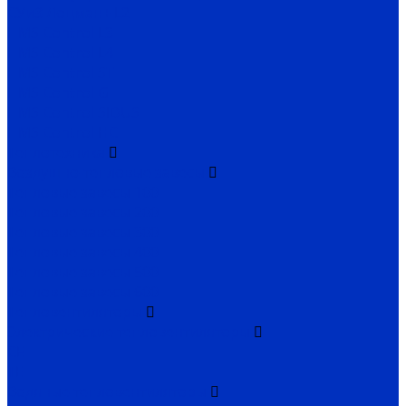
СУиЗ Лоцман+ L2
HMS Control L3
HMS Control L4
HMS Control ST
HMS Control G
HMS Control SIDUS
HMS Control HC
Теплотехника
Воздушно-тепловые завесы
Тепловые завесы 100
Тепловые завесы 200
Тепловые завесы 300
Тепловые завесы 400
Тепловые завесы 500
Тепловые завесы 600
Тепловентиляторы
Электрические тепловентиляторы
CE
TE
Водяные тепловентиляторы