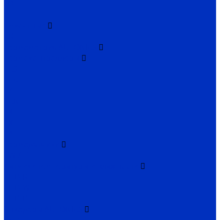
FD
FT
Емкостные
CR
Термометрия AUTONICS
Термоконтроллеры
TC3
TC4
TZ
TCN
TX
TK
TA
Термодатчики
TW / TH
Датчики температуры и влажности
THD-R
THD-W
THD-D
Энкодеры AUTONICS