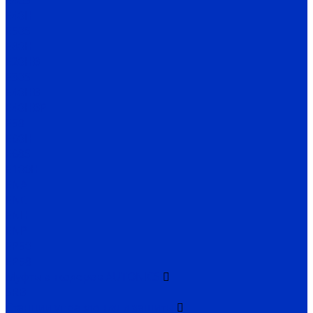
E40S
E40H
E50S
E80H
E20HB
E30S
E40HB
E40HBP
E58
E60H
E68S
E100H
ENA
ENC
ENH
ENP
EP50
EP58
Муфты энкодеров AUTONICS
SRB
Станции управления и защиты