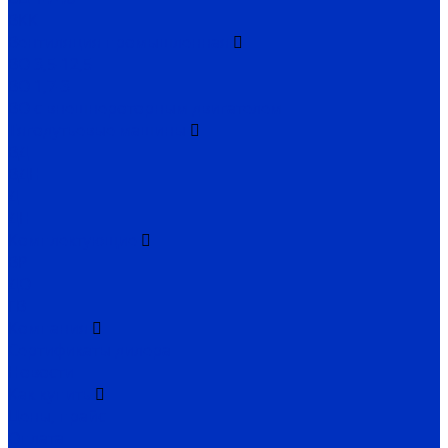
ВКК
Вентиляция промышленная
ВО 3,5-12,5
ВО 1,7-3
ВО с внешнероторным двигателем
Тягодутьевые машины
ВД
ВДН
Д
ДН
Комплектующие
ВР
ДО
ГВ
Компания
Сертификаты дилера
Новости
Как купить
Цены, прайс
Оплата