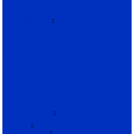
PC
MC червячные
MC цилиндрические
Редукторы INNOVARI
A/F
D/M
K
030-085
P
FA/FC
1A
2A/3A
I
C
Q
X
H
Редукторы INNOVERT
IRWM
Автоматика
Датчики INNOLEVEL