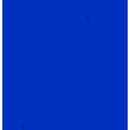
IHD-T
SMD Lense
Частотные преобразователи Веспер
Е5-MINI
Е5-8600
Е5-9600
Е5-9600-КРАН
Е4-8300
Е4-LITE
E4-8400
Е4-P8402
E4-9400
EI-7011
EI-7011 IP54
EI-P7012
EI-P7012 IP54
EI-9011
EI-9011 IP54
Доп. оборудование Веспер для преобразователей
частоты