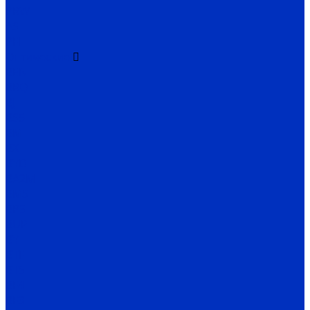
PRW
AS
PFI
Оптические
BEN
BRQ
BJ
BS5
BM
BX
BYD
BA2M
BMS
BPS
BUP
BY
BTF
BTS
BF4
BF3