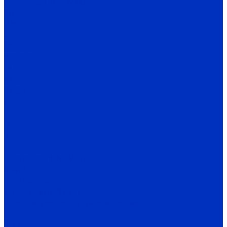
Редукторы INNOVARI
A/F
D/M
K
030-085
P
FA/FC
1A
2A/3A
I
C
Q
X
H
Редукторы INNOVERT
IRWM
Автоматика
Датчики INNOLEVEL
Датчики уровня сыпучих материалов
N
N-Ex