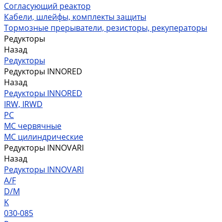
Согласующий реактор
Кабели, шлейфы, комплекты защиты
Тормозные прерыватели, резисторы, рекуператоры
Редукторы
Назад
Редукторы
Редукторы INNORED
Назад
Редукторы INNORED
IRW, IRWD
PC
MC червячные
MC цилиндрические
Редукторы INNOVARI
Назад
Редукторы INNOVARI
A/F
D/M
K
030-085