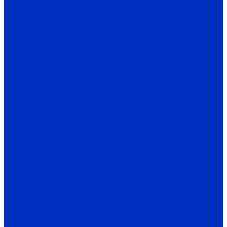
ВА
OD
Крановые двигатели
MTH, MTF, 4MTH, MTKH
Опции для электродвигателей
IV
Преобразователи частоты
Преобразователи частоты и УПП INNOVERT
SSD
ISD mini PLUS
IRD
ITD
IMD_E
IDD mini PLUS
IPD
IРD-VR
IVD
IBD_E
IHD-T
SMD Lense
Частотные преобразователи Веспер