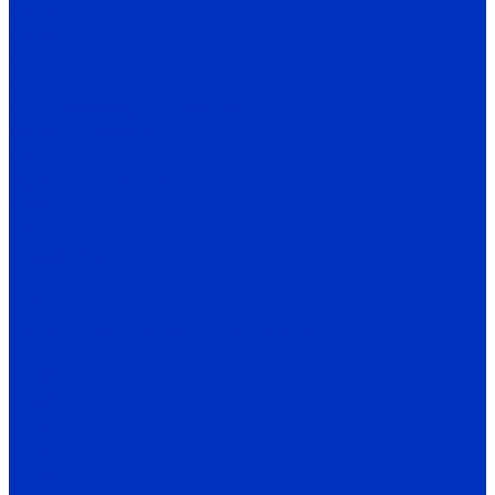
ESI 40
ESI 50
ENC TPD
EIF
Программаторы энкодеров
Муфты энкодеров
CPI
Источники питания
SB-P
SB-D
Термометрия
TR, TRT
TS-W
Светосигнальные колонны и маячки
TL25
TL50B
TL56B
TL70
TFL50B
SL100B