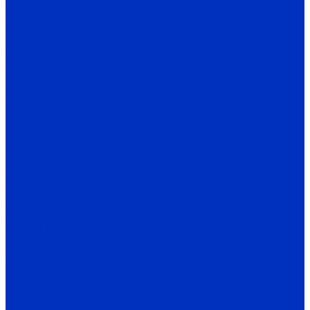
Е5-MINI
Е5-8600
Е5-9600
Е5-9600-КРАН
Е4-8300
Е4-LITE
E4-8400
Е4-P8402
E4-9400
EI-7011
EI-7011 IP54
EI-P7012
EI-P7012 IP54
EI-9011
EI-9011 IP54
Доп. оборудование Веспер для преобразователей
частоты
Платы и модули сопряжения
Пульты управления ПЧ
Фильтры для ПЧ