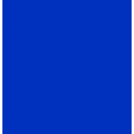
SL70B
SFL100B
SL52B
SL70B-HFL
Датчики положения и перемещения
SC
SL
PES
Датчики давления
IPS
Датчики и автоматика AUTONICS
Датчики положения и приближения AUTONICS
Индуктивные
PR, PRL, PRT
PRD
PRCM
PS, PSN
PRA
PRW
AS
PFI