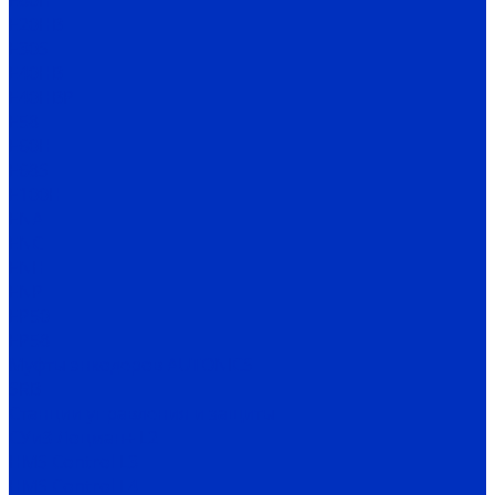
E80H
E20HB
E30S
E40HB
E40HBP
E58
E60H
E68S
E100H
ENA
ENC
ENH
ENP
EP50
EP58
Муфты энкодеров AUTONICS
SRB
Станции управления и защиты
СУиЗ Лоцман+ L2
HMS Control L3
HMS Control L4