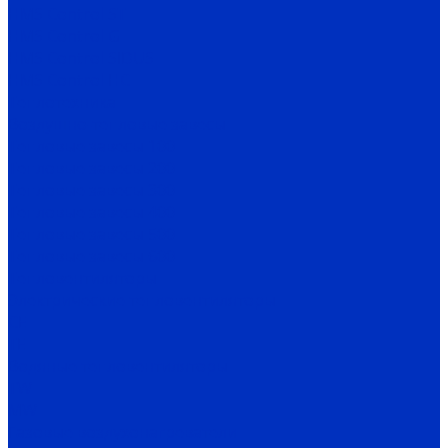
HMS Control ST
HMS Control G
HMS Control SIDUS
HMS Control HC
Теплотехника
Воздушно-тепловые завесы
Тепловые завесы 100
Тепловые завесы 200
Тепловые завесы 300
Тепловые завесы 400
Тепловые завесы 500
Тепловые завесы 600
Тепловентиляторы
Электрические тепловентиляторы
CE
TE
Водяные тепловентиляторы
TW
MW
Газовые воздухонагреватели