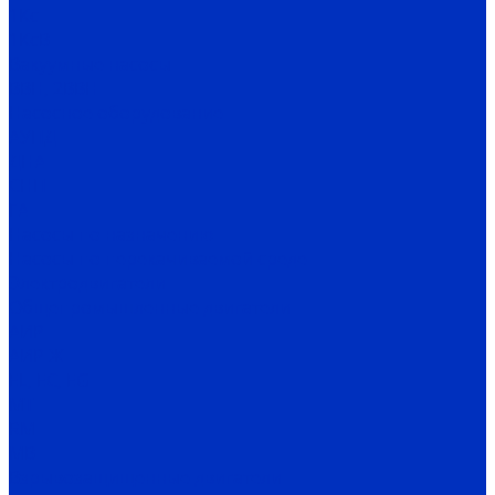
1Кс
1КсВ
Вакуумные насосы
ВВН, 2ВВН
Насосное оборудование
АУПД
ДНА
СНП
ГА
Насосы по назначению
Насосы по перекачиваемой среде
Электродвигатели
Общепромышленные двигатели
АИР
АИР Ж
EL, EC, EG
MT
RM
MB
Взрывозащищенные двигатели