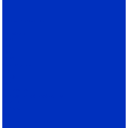
TC
TH
TV
Дестратификаторы
Д
Фанкойлы
ФПМ
ФКН
ФКС
ФПМП
Калориферы
КСК
КП-СК
ЭКО
Вентиляция
Вентиляция общеобменная
ВЦ 4-70
ВЦ 14-46
ВКК
Вентиляция промышленная
ВО 3,5-12,5