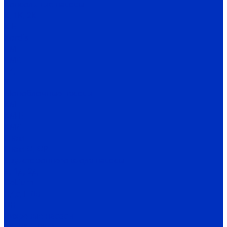
Консольные насосы
К, 1К, 2К
К-Е
Kordis
СМ
СМС
СД
Х
Моноблочные насосы
КМ
КМ-Е
КМЛ
Гном
Гном Ф, ФР
Двухстороннего входа насосы
Д, 1Д, 2Д
DeLium
НДс, НДв
ЦН
Вихревые насосы