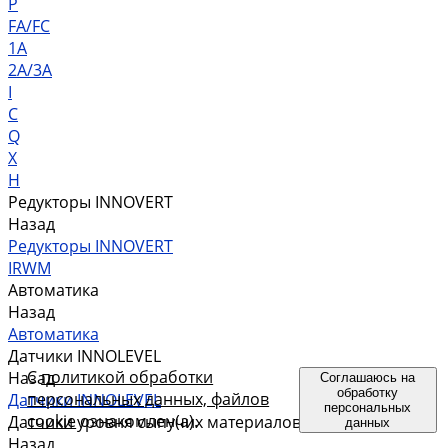
P
FA/FC
1A
2A/3A
I
C
Q
X
H
Редукторы INNOVERT
Назад
Редукторы INNOVERT
IRWM
Автоматика
Назад
Автоматика
Датчики INNOLEVEL
С
политикой обработки
Назад
Соглашаюсь на
обработку
персональных данных, файлов
Датчики INNOLEVEL
персональных
cookie
ознакомлен(а).
Датчики уровня сыпучих материалов
данных
Назад