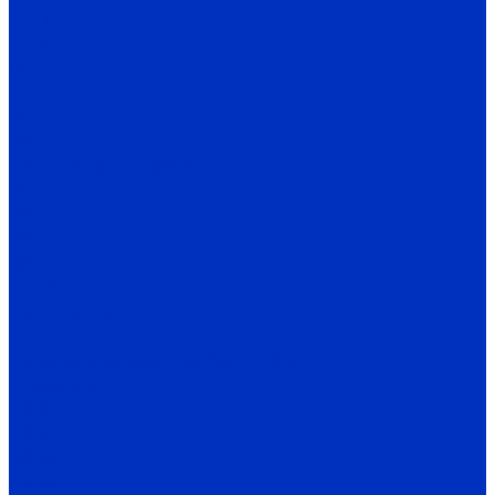
N-HT
N-Ex-HT
M
PS
VN
VP
Датчики уровня жидких сред
VU
VA
BA
OPTIC
ECHO
Датчики пыли
FS
Датчики и автоматика INNOCONT
Энкодеры
EIP 40
EIP 50
EIP 58
ESI 30