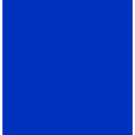
CR
Термометрия AUTONICS
Термоконтроллеры
TC3
TC4
TZ
TCN
TX
TK
TA
Термодатчики
TW / TH
Датчики температуры и влажности
THD-R
THD-W
THD-D
Энкодеры AUTONICS
E40S
E40H
E50S