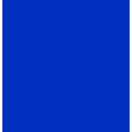
Входные RL-фильтры (РФ)
Входные/выходные дроссели (РФ)
Входные / выходные фильтры (КНР, Тайвань)
Входные фильтры YD-ASL для частотников (КНР)
Выходные фильтры YD-OSL для частотников (КНР)
Входные фильтры для частотников (Тайвань)
Выходные фильтры для частотников (Тайвань)
ЭМИ-фильтры
ЭМИ-фильтры (Китай)
ЭМИ-фильтры (Германия)
Cинус-фильтры
Согласующий реактор
Кабели, шлейфы, комплекты защиты
Тормозные прерыватели, резисторы, рекуператоры
Редукторы
Редукторы INNORED
IRW, IRWD
PC
MC червячные
MC цилиндрические