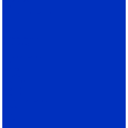
ВК, ВКС, ВКО
ЦВК
Шестеренные насосы
НМШ
НМШГ
НМШФ
Ш маслонасосы
Ш пищевые
НШ
Винтовые насосы
Н1В
2ВВ, 2ВГ
3В, 3В*2
Бурун Н1В
Бурун ПФ
Бурун СХ
Секционные насосы
Boosta
ЦНСг
ЦНСв
ЦНСп