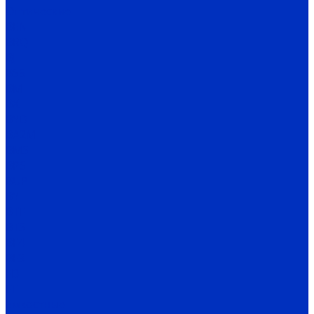
Оптические
BEN
BRQ
BJ
BS5
BM
BX
BYD
BA2M
BMS
BPS
BUP
BY
BTF
BTS
BF4
BF3
FD
FT
Емкостные