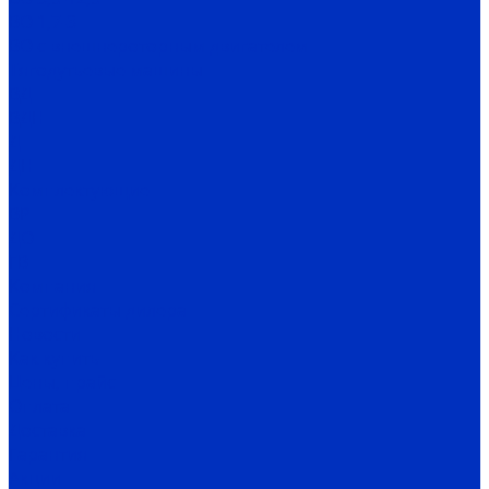
ВО 1,7-3
ВО с внешнероторным двигателем
Тягодутьевые машины
ВД
ВДН
Д
ДН
Комплектующие
ВР
ДО
ГВ
Компания
Сертификаты дилера
Новости
Как купить
Цены, прайс
Оплата
Доставка
Гарантия
Акции