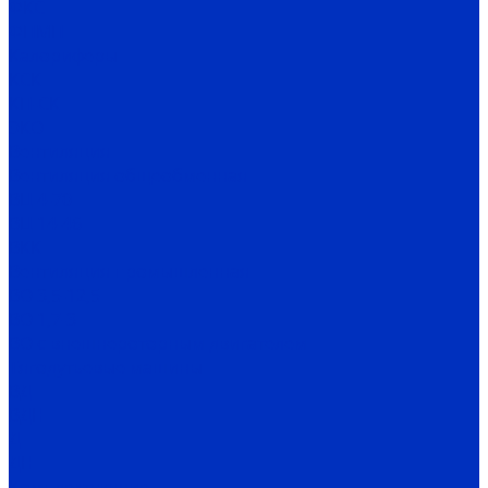
ФКС
ФПМП
Калориферы
КСК
КП-СК
ЭКО
Вентиляция
Вентиляция общеобменная
ВЦ 4-70
ВЦ 14-46
ВКК
Вентиляция промышленная
ВО 3,5-12,5
ВО 1,7-3
ВО с внешнероторным двигателем
Тягодутьевые машины
ВД
ВДН
Д
ДН
Комплектующие