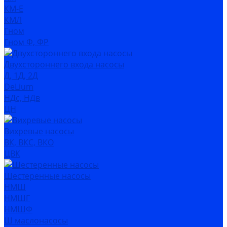
КМ-Е
КМЛ
Гном
Гном Ф, ФР
Двухстороннего входа насосы
Д, 1Д, 2Д
DeLium
НДс, НДв
ЦН
Вихревые насосы
ВК, ВКС, ВКО
ЦВК
Шестеренные насосы
НМШ
НМШГ
НМШФ
Ш маслонасосы