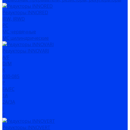
Редукторы INNORED
IRW, IRWD
PC
MC червячные
MC цилиндрические
Редукторы INNOVARI
A/F
D/M
K
030-085
P
FA/FC
1A
2A/3A
I
C
Редукторы INNOVERT