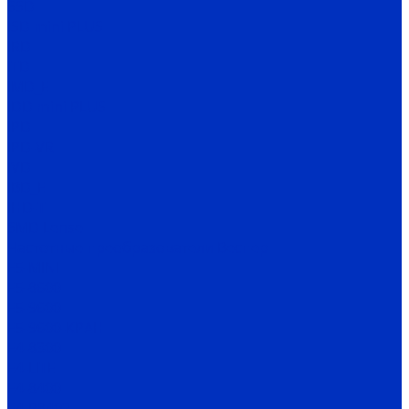
SSD
ISD mini PLUS
IRD
ITD
IMD_E
IDD mini PLUS
IPD
IРD-VR
IVD
IBD_E
IHD-T
SMD Lense
Частотные преобразователи Веспер
Е5-MINI
Е5-8600
Е5-9600
Е5-9600-КРАН
Е4-8300
Е4-LITE
E4-8400
Е4-P8402