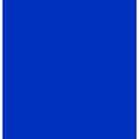
TK
TA
Термодатчики
TW / TH
Датчики температуры и влажности
THD-R
THD-W
THD-D
Энкодеры AUTONICS
E40S
E40H
E50S
E80H
E20HB
E30S
E40HB
E40HBP
E58
E60H
E68S