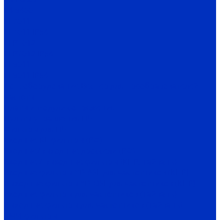
E4-9400
EI-7011
EI-7011 IP54
EI-P7012
EI-P7012 IP54
EI-9011
EI-9011 IP54
Доп. оборудование Веспер для преобразователей
частоты
Платы и модули сопряжения
Пульты управления ПЧ
Фильтры для ПЧ
Входные RL-фильтры (РФ)
Входные/выходные дроссели (РФ)
Входные / выходные фильтры (КНР, Тайвань)
Входные фильтры YD-ASL для частотников (КНР)
Выходные фильтры YD-OSL для частотников (КНР)
Входные фильтры для частотников (Тайвань)
Выходные фильтры для частотников (Тайвань)
ЭМИ-фильтры