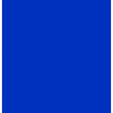
Тепловые завесы 300
Тепловые завесы 400
Тепловые завесы 500
Тепловые завесы 600
Тепловентиляторы
Электрические тепловентиляторы
CE
TE
Водяные тепловентиляторы
TW
MW
Газовые воздухонагреватели
TC
TH
TV
Дестратификаторы
Д
Фанкойлы
ФПМ
ФКН