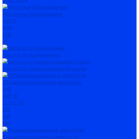
ВВН, 2ВВН
Насосное оборудование
АУПД
ДНА
СНП
ГА
Насосы по назначению
Насосы по перекачиваемой среде
Общепромышленные двигатели
АИР
АИР Ж
EL, EC, EG
MT
RM
MB
Взрывозащищенные двигатели