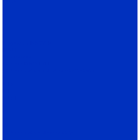
2A/3A
I
C
Q
X
H
Редукторы INNOVERT
IRWM
Автоматика
Датчики INNOLEVEL
Датчики уровня сыпучих материалов
N
N-Ex
N-HT
N-Ex-HT
M
PS
VN
VP
Датчики уровня жидких сред
VU