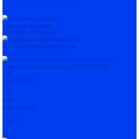
ВА
OD
Крановые двигатели
MTH, MTF, 4MTH, MTKH
Опции для электродвигателей
IV
Преобразователи частоты и УПП INNOVERT
SSD
ISD mini PLUS
IRD
ITD
IMD_E
IDD mini PLUS
IPD
IРD-VR
IVD
IBD_E