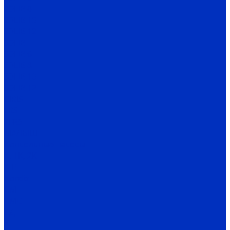
2ЭЦВ 8
2ЭЦВ 10
2ЭЦВ 12
3ЭЦВ
3ЭЦВ 6
3ЭЦВ 8
3ЭЦВ 10
3ЭЦВ 12
CIRIS
FRS
2FRS
МАЛЫШ
Консольные насосы
К, 1К, 2К
К-Е
Kordis
СМ
СМС
СД
Х