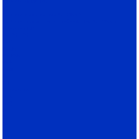
Датчики давления
IPS
Датчики и автоматика AUTONICS
Датчики положения и приближения AUTONICS
Индуктивные
PR, PRL, PRT
PRD
PRCM
PS, PSN
PRA
PRW
AS
PFI
Оптические
BEN
BRQ
BJ
BS5
BM
BX
BYD