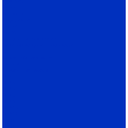
Гарантия
Акции
Контакты
Информация
Статьи
Видео
Бренды, производители
Политика конфиденциальности
...
Каталог оборудования
Насосы
Скважинные насосы
ЭЦВ
ЭЦВ 4
ЭЦВ 5
ЭЦВ 6
ЭЦВ 8
ЭЦВ 10
ЭЦВ 12
2ЭЦВ
2ЭЦВ 6