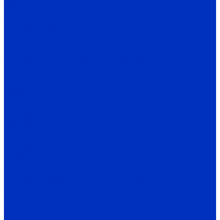
SB-P
SB-D
Термометрия
TR, TRT
TS-W
Светосигнальные колонны и маячки
TL25
TL50B
TL56B
TL70
TFL50B
SL100B
SL70B
SFL100B
SL52B
SL70B-HFL
Датчики положения и перемещения
SC
SL
PES