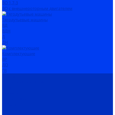
ВО 1,7-3
ВО с внешнероторным двигателем
Тягодутьевые машины
ВД
ВДН
Д
ДН
Комплектующие
ВР
ДО
ГВ
Компания
Сертификаты дилера
Новости
Как купить
Цены, прайс
Оплата
Доставка