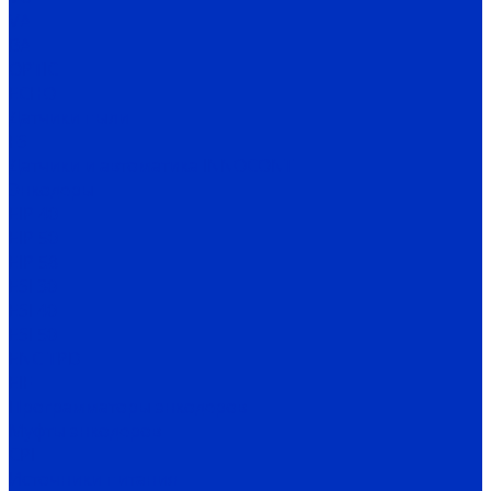
VA
BA
OPTIC
ECHO
Датчики пыли
FS
Датчики и автоматика INNOCONT
Энкодеры
EIP 40
EIP 50
EIP 58
ESI 30
ESI 40
ESI 50
ENC TPD
EIF
Программаторы энкодеров
Муфты энкодеров
CPI
Источники питания