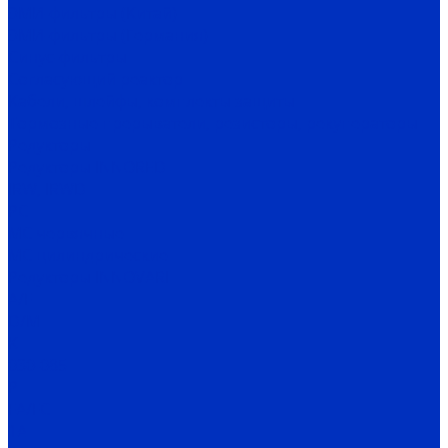
ЭМИ-фильтры (Китай)
ЭМИ-фильтры (Германия)
Cинус-фильтры
Согласующий реактор
Кабели, шлейфы, комплекты защиты
Тормозные прерыватели, резисторы, рекуператоры
Редукторы
Редукторы INNORED
IRW, IRWD
PC
MC червячные
MC цилиндрические
Редукторы INNOVARI
A/F
D/M
K
030-085
P
FA/FC
1A