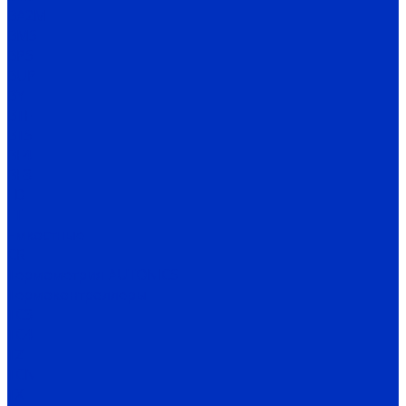
BA2M
BMS
BPS
BUP
BY
BTF
BTS
BF4
BF3
FD
FT
Емкостные
CR
Термометрия AUTONICS
Термоконтроллеры
TC3
TC4
TZ
TCN
TX