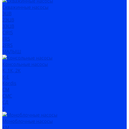
Скважинные насосы
ЭЦВ
2ЭЦВ
3ЭЦВ
CIRIS
FRS
2FRS
МАЛЫШ
Консольные насосы
К, 1К, 2К
К-Е
Kordis
СМ
СМС
СД
Х
Моноблочные насосы
КМ