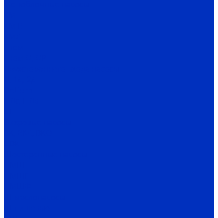
Моноблочные насосы
КМ
КМ-Е
КМЛ
Гном
Гном Ф, ФР
Двухстороннего входа насосы
Д, 1Д, 2Д
DeLium
НДс, НДв
ЦН
Вихревые насосы
ВК, ВКС, ВКО
ЦВК
Шестеренные насосы
НМШ
НМШГ
НМШФ
Ш маслонасосы
Ш пищевые