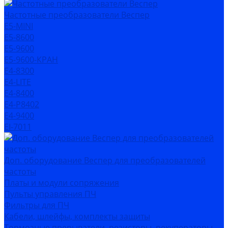
Частотные преобразователи Веспер
Е5-MINI
Е5-8600
Е5-9600
Е5-9600-КРАН
Е4-8300
Е4-LITE
E4-8400
Е4-P8402
E4-9400
EI-7011
Доп. оборудование Веспер для преобразователей
частоты
Платы и модули сопряжения
Пульты управления ПЧ
Фильтры для ПЧ
Кабели, шлейфы, комплекты защиты
Тормозные прерыватели, резисторы, рекуператоры