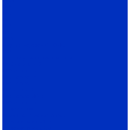
E100H
ENA
ENC
ENH
ENP
EP50
EP58
Муфты энкодеров AUTONICS
SRB
Станции управления и защиты
СУиЗ Лоцман+ L2
HMS Control L3
HMS Control L4
HMS Control ST
HMS Control G
HMS Control SIDUS
HMS Control HC
Теплотехника
Воздушно-тепловые завесы
Тепловые завесы 100
Тепловые завесы 200