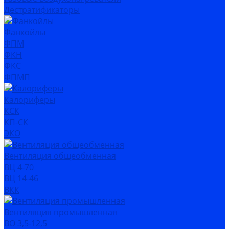
Дестратификаторы
Фанкойлы
ФПМ
ФКН
ФКС
ФПМП
Калориферы
КСК
КП-СК
ЭКО
Вентиляция общеобменная
ВЦ 4-70
ВЦ 14-46
ВКК
Вентиляция промышленная
ВО 3,5-12,5