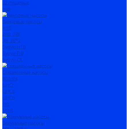
Ш пищевые
НШ
Винтовые насосы
Н1В
2ВВ, 2ВГ
3В, 3В*2
Бурун Н1В
Бурун ПФ
Бурун СХ
Секционные насосы
Boosta
ЦНСг
ЦНСв
ЦНСп
1Кс
1КсВ
Вакуумные насосы