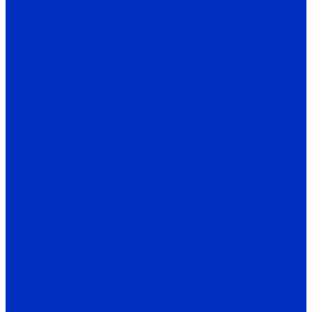
НШ
Винтовые насосы
Н1В
2ВВ, 2ВГ
3В, 3В*2
Бурун Н1В
Бурун ПФ
Бурун СХ
Секционные насосы
Boosta
ЦНСг
ЦНСв
ЦНСп
1Кс
1КсВ
Вакуумные насосы
ВВН, 2ВВН
Насосное оборудование
АУПД
ДНА
СНП