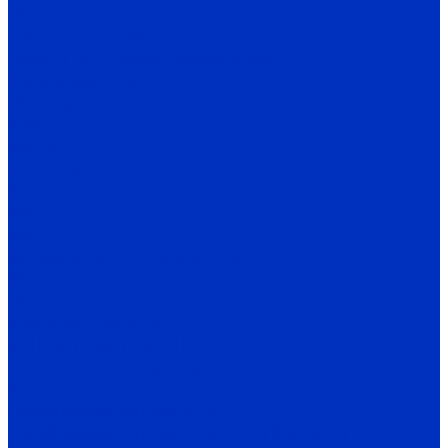
ГА
Насосы по назначению
Насосы по перекачиваемой среде
Электродвигатели
Общепромышленные двигатели
АИР
АИР Ж
EL, EC, EG
MT
RM
MB
Взрывозащищенные двигатели
ВА
OD
Крановые двигатели
MTH, MTF, 4MTH, MTKH
Опции для электродвигателей
IV
Преобразователи частоты
Преобразователи частоты и УПП INNOVERT