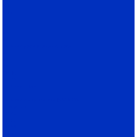
N-HT
N-Ex-HT
M
PS
VN
VP
Датчики уровня жидких сред
VU
VA
BA
OPTIC
ECHO
Датчики пыли
FS
Датчики и автоматика INNOCONT
Энкодеры
EIP 40
EIP 50
EIP 58
ESI 30