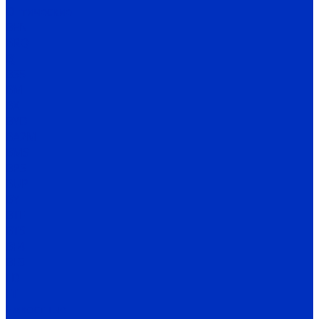
Оптические
BEN
BRQ
BJ
BS5
BM
BX
BYD
BA2M
BMS
BPS
BUP
BY
BTF
BTS
BF4
BF3
FD
FT
Емкостные