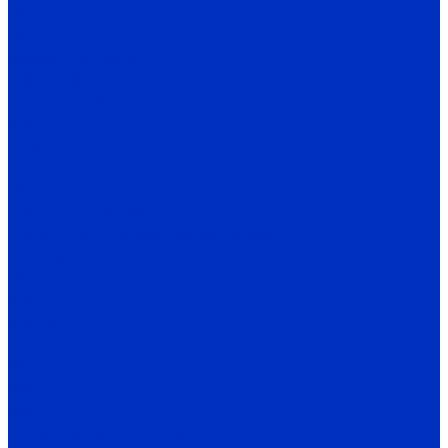
1Кс
1КсВ
Вакуумные насосы
ВВН, 2ВВН
Насосное оборудование
АУПД
ДНА
СНП
ГА
Насосы по назначению
Насосы по перекачиваемой среде
Электродвигатели
Общепромышленные двигатели
АИР
АИР Ж
EL, EC, EG
MT
RM
MB
Взрывозащищенные двигатели