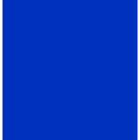
Входные RL-фильтры (РФ)
Входные/выходные дроссели (РФ)
Входные / выходные фильтры (КНР, Тайвань)
Входные фильтры YD-ASL для частотников (КНР)
Выходные фильтры YD-OSL для частотников (КНР)
Входные фильтры для частотников (Тайвань)
Выходные фильтры для частотников (Тайвань)
ЭМИ-фильтры
ЭМИ-фильтры (Китай)
ЭМИ-фильтры (Германия)
Cинус-фильтры
Согласующий реактор
Кабели, шлейфы, комплекты защиты
Тормозные прерыватели, резисторы, рекуператоры
Редукторы
Редукторы INNORED
IRW, IRWD
PC
MC червячные
MC цилиндрические