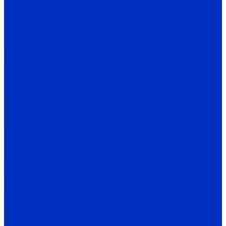
Редукторы INNOVARI
A/F
D/M
K
030-085
P
FA/FC
1A
2A/3A
I
C
Q
X
H
Редукторы INNOVERT
IRWM
Автоматика
Датчики INNOLEVEL
Датчики уровня сыпучих материалов
N
N-Ex