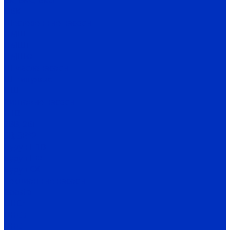
ВК, ВКС, ВКО
ЦВК
Шестеренные насосы
НМШ
НМШГ
НМШФ
Ш маслонасосы
Ш пищевые
НШ
Винтовые насосы
Н1В
2ВВ, 2ВГ
3В, 3В*2
Бурун Н1В
Бурун ПФ
Бурун СХ
Секционные насосы
Boosta
ЦНСг
ЦНСв
ЦНСп