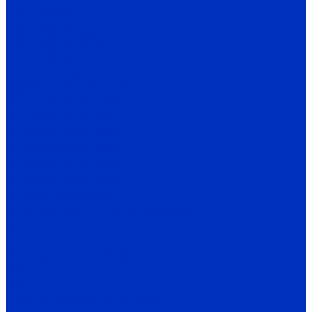
HMS Control ST
HMS Control G
HMS Control SIDUS
HMS Control HC
Теплотехника
Воздушно-тепловые завесы
Тепловые завесы 100
Тепловые завесы 200
Тепловые завесы 300
Тепловые завесы 400
Тепловые завесы 500
Тепловые завесы 600
Тепловентиляторы
Электрические тепловентиляторы
CE
TE
Водяные тепловентиляторы
TW
MW
Газовые воздухонагреватели