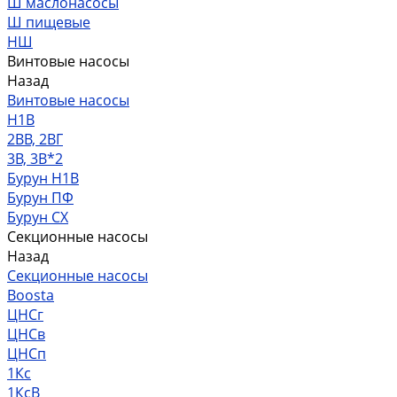
Ш маслонасосы
Ш пищевые
НШ
Винтовые насосы
Назад
Винтовые насосы
Н1В
2ВВ, 2ВГ
3В, 3В*2
Бурун Н1В
Бурун ПФ
Бурун СХ
Секционные насосы
Назад
Секционные насосы
Boosta
ЦНСг
ЦНСв
ЦНСп
1Кс
1КсВ