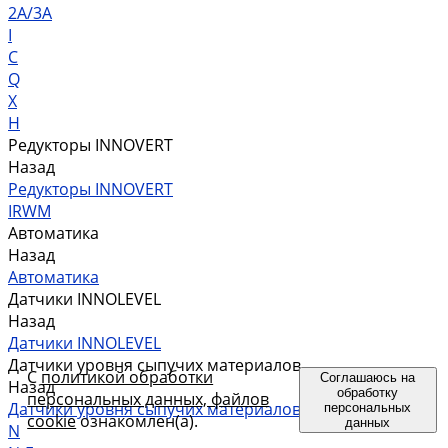
2A/3A
I
C
Q
X
H
Редукторы INNOVERT
Назад
Редукторы INNOVERT
IRWM
Автоматика
Назад
Автоматика
Датчики INNOLEVEL
Назад
Датчики INNOLEVEL
Датчики уровня сыпучих материалов
С
политикой обработки
Соглашаюсь на
Назад
обработку
персональных данных, файлов
Датчики уровня сыпучих материалов
персональных
cookie
ознакомлен(а).
данных
N