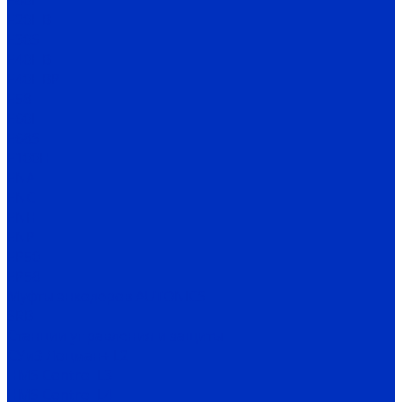
E80H
E20HB
E30S
E40HB
E40HBP
E58
E60H
E68S
E100H
ENA
ENC
ENH
ENP
EP50
EP58
Муфты энкодеров AUTONICS
SRB
Станции управления и защиты
СУиЗ Лоцман+ L2
HMS Control L3
HMS Control L4