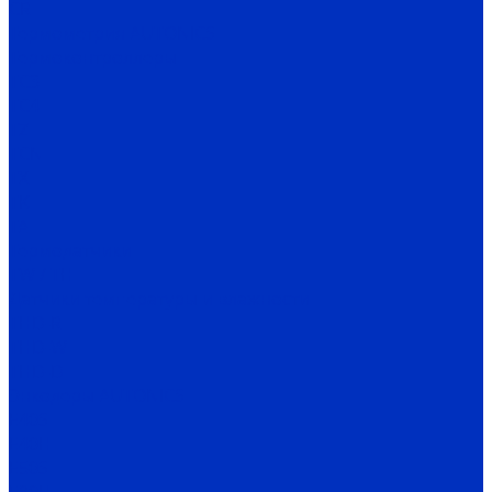
CR
Термометрия AUTONICS
Термоконтроллеры
TC3
TC4
TZ
TCN
TX
TK
TA
Термодатчики
TW / TH
Датчики температуры и влажности
THD-R
THD-W
THD-D
Энкодеры AUTONICS
E40S
E40H
E50S