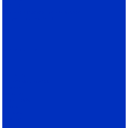
ВО 1,7-3
ВО с внешнероторным двигателем
Тягодутьевые машины
ВД
ВДН
Д
ДН
Комплектующие
ВР
ДО
ГВ
Компания
Сертификаты дилера
Новости
Как купить
Цены, прайс
Оплата
Доставка
Гарантия
Акции