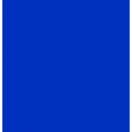
Консольные насосы
К, 1К, 2К
К-Е
Kordis
СМ
СМС
СД
Х
Моноблочные насосы
КМ
КМ-Е
КМЛ
Гном
Гном Ф, ФР
Двухстороннего входа насосы
Д, 1Д, 2Д
DeLium
НДс, НДв
ЦН
Вихревые насосы