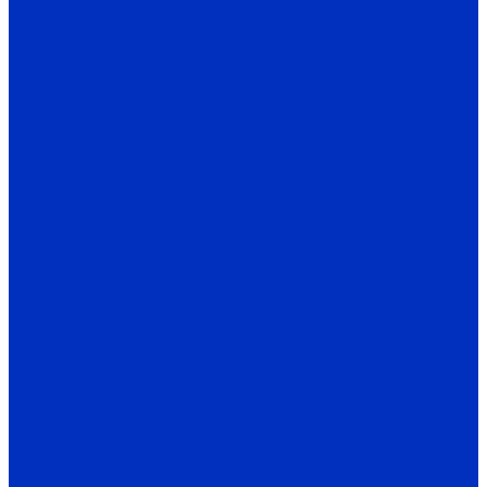
TC
TH
TV
Дестратификаторы
Д
Фанкойлы
ФПМ
ФКН
ФКС
ФПМП
Калориферы
КСК
КП-СК
ЭКО
Вентиляция
Вентиляция общеобменная
ВЦ 4-70
ВЦ 14-46
ВКК
Вентиляция промышленная
ВО 3,5-12,5