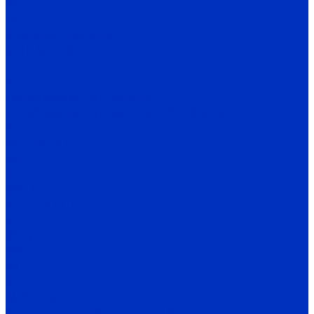
ВА
OD
Крановые двигатели
MTH, MTF, 4MTH, MTKH
Опции для электродвигателей
IV
Преобразователи частоты
Преобразователи частоты и УПП INNOVERT
SSD
ISD mini PLUS
IRD
ITD
IMD_E
IDD mini PLUS
IPD
IРD-VR
IVD
IBD_E
IHD-T
SMD Lense
Частотные преобразователи Веспер