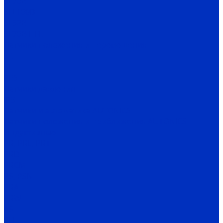
SL70B
SFL100B
SL52B
SL70B-HFL
Датчики положения и перемещения
SC
SL
PES
Датчики давления
IPS
Датчики и автоматика AUTONICS
Датчики положения и приближения AUTONICS
Индуктивные
PR, PRL, PRT
PRD
PRCM
PS, PSN
PRA
PRW
AS
PFI