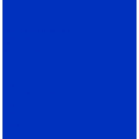
ESI 40
ESI 50
ENC TPD
EIF
Программаторы энкодеров
Муфты энкодеров
CPI
Источники питания
SB-P
SB-D
Термометрия
TR, TRT
TS-W
Светосигнальные колонны и маячки
TL25
TL50B
TL56B
TL70
TFL50B
SL100B