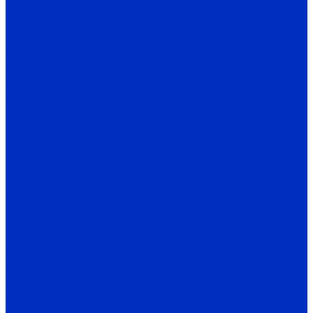
Входные RL-фильтры (РФ)
Входные/выходные дроссели (РФ)
Входные / выходные фильтры (КНР, Тайвань)
Входные фильтры YD-ASL для частотников (КНР)
Выходные фильтры YD-OSL для частотников (КНР)
Входные фильтры для частотников (Тайвань)
Выходные фильтры для частотников (Тайвань)
ЭМИ-фильтры
ЭМИ-фильтры (Китай)
ЭМИ-фильтры (Германия)
Cинус-фильтры
Согласующий реактор
Кабели, шлейфы, комплекты защиты
Тормозные прерыватели, резисторы, рекуператоры
Редукторы
Редукторы INNORED
IRW, IRWD
PC
MC червячные
MC цилиндрические