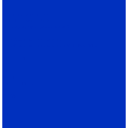
ВА
OD
Крановые двигатели
MTH, MTF, 4MTH, MTKH
Опции для электродвигателей
IV
Преобразователи частоты
Преобразователи частоты и УПП INNOVERT
SSD
ISD mini PLUS
IRD
ITD
IMD_E
IDD mini PLUS
IPD
IРD-VR
IVD
IBD_E
IHD-T
SMD Lense
Частотные преобразователи Веспер