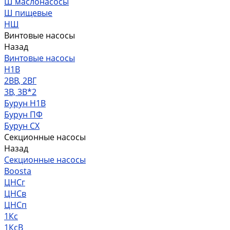
Ш маслонасосы
Ш пищевые
НШ
Винтовые насосы
Назад
Винтовые насосы
Н1В
2ВВ, 2ВГ
3В, 3В*2
Бурун Н1В
Бурун ПФ
Бурун СХ
Секционные насосы
Назад
Секционные насосы
Boosta
ЦНСг
ЦНСв
ЦНСп
1Кс
1КсВ