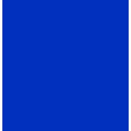
1Кс
1КсВ
Вакуумные насосы
ВВН, 2ВВН
Насосное оборудование
АУПД
ДНА
СНП
ГА
Насосы по назначению
Насосы по перекачиваемой среде
Электродвигатели
Общепромышленные двигатели
АИР
АИР Ж
EL, EC, EG
MT
RM
MB
Взрывозащищенные двигатели