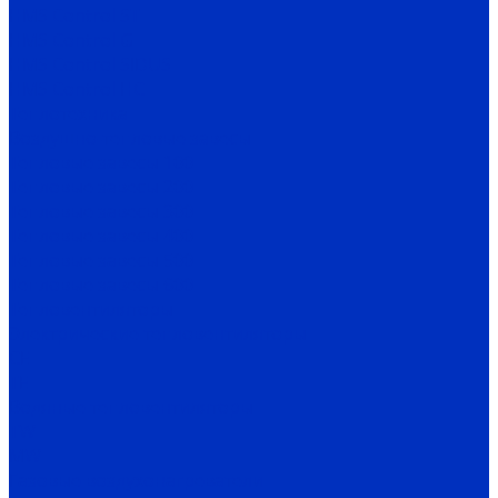
HMS Control ST
HMS Control G
HMS Control SIDUS
HMS Control HC
Теплотехника
Воздушно-тепловые завесы
Тепловые завесы 100
Тепловые завесы 200
Тепловые завесы 300
Тепловые завесы 400
Тепловые завесы 500
Тепловые завесы 600
Тепловентиляторы
Электрические тепловентиляторы
CE
TE
Водяные тепловентиляторы
TW
MW
Газовые воздухонагреватели