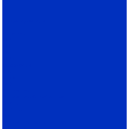
TC
TH
TV
Дестратификаторы
Д
Фанкойлы
ФПМ
ФКН
ФКС
ФПМП
Калориферы
КСК
КП-СК
ЭКО
Вентиляция
Вентиляция общеобменная
ВЦ 4-70
ВЦ 14-46
ВКК
Вентиляция промышленная
ВО 3,5-12,5