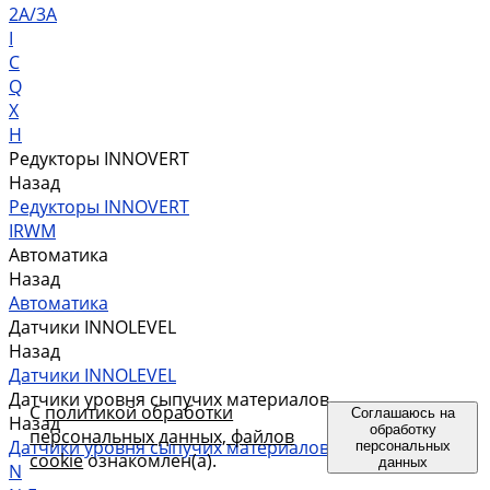
2A/3A
I
C
Q
X
H
Редукторы INNOVERT
Назад
Редукторы INNOVERT
IRWM
Автоматика
Назад
Автоматика
Датчики INNOLEVEL
Назад
Датчики INNOLEVEL
Датчики уровня сыпучих материалов
С
политикой обработки
Соглашаюсь на
Назад
обработку
персональных данных, файлов
Датчики уровня сыпучих материалов
персональных
cookie
ознакомлен(а).
данных
N