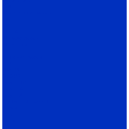
ВК, ВКС, ВКО
ЦВК
Шестеренные насосы
НМШ
НМШГ
НМШФ
Ш маслонасосы
Ш пищевые
НШ
Винтовые насосы
Н1В
2ВВ, 2ВГ
3В, 3В*2
Бурун Н1В
Бурун ПФ
Бурун СХ
Секционные насосы
Boosta
ЦНСг
ЦНСв
ЦНСп