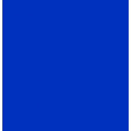
CR
Термометрия AUTONICS
Термоконтроллеры
TC3
TC4
TZ
TCN
TX
TK
TA
Термодатчики
TW / TH
Датчики температуры и влажности
THD-R
THD-W
THD-D
Энкодеры AUTONICS
E40S
E40H
E50S