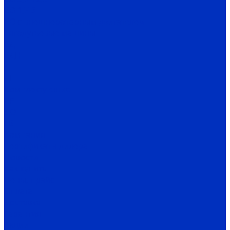
ВО 1,7-3
ВО с внешнероторным двигателем
Тягодутьевые машины
ВД
ВДН
Д
ДН
Комплектующие
ВР
ДО
ГВ
Компания
Сертификаты дилера
Новости
Как купить
Цены, прайс
Оплата
Доставка
Гарантия
Акции