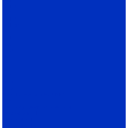
E80H
E20HB
E30S
E40HB
E40HBP
E58
E60H
E68S
E100H
ENA
ENC
ENH
ENP
EP50
EP58
Муфты энкодеров AUTONICS
SRB
Станции управления и защиты
СУиЗ Лоцман+ L2
HMS Control L3
HMS Control L4