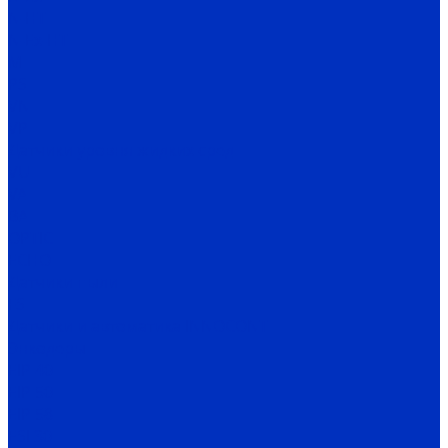
N-HT
N-Ex-HT
M
PS
VN
VP
Датчики уровня жидких сред
VU
VA
BA
OPTIC
ECHO
Датчики пыли
FS
Датчики и автоматика INNOCONT
Энкодеры
EIP 40
EIP 50
EIP 58
ESI 30