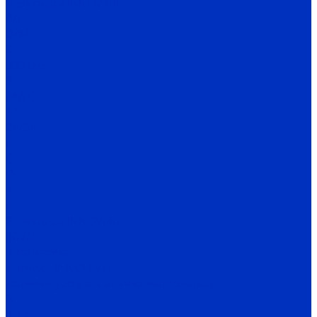
Редукторы INNOVARI
A/F
D/M
K
030-085
P
FA/FC
1A
2A/3A
I
C
Q
X
H
Редукторы INNOVERT
IRWM
Автоматика
Датчики INNOLEVEL
Датчики уровня сыпучих материалов
N
N-Ex