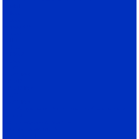
Е5-MINI
Е5-8600
Е5-9600
Е5-9600-КРАН
Е4-8300
Е4-LITE
E4-8400
Е4-P8402
E4-9400
EI-7011
EI-7011 IP54
EI-P7012
EI-P7012 IP54
EI-9011
EI-9011 IP54
Доп. оборудование Веспер для преобразователей
частоты
Платы и модули сопряжения
Пульты управления ПЧ
Фильтры для ПЧ