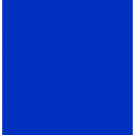
ESI 40
ESI 50
ENC TPD
EIF
Программаторы энкодеров
Муфты энкодеров
CPI
Источники питания
SB-P
SB-D
Термометрия
TR, TRT
TS-W
Светосигнальные колонны и маячки
TL25
TL50B
TL56B
TL70
TFL50B
SL100B