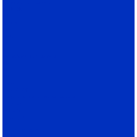
Консольные насосы
К, 1К, 2К
К-Е
Kordis
СМ
СМС
СД
Х
Моноблочные насосы
КМ
КМ-Е
КМЛ
Гном
Гном Ф, ФР
Двухстороннего входа насосы
Д, 1Д, 2Д
DeLium
НДс, НДв
ЦН
Вихревые насосы