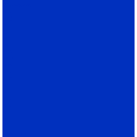
Оптические
BEN
BRQ
BJ
BS5
BM
BX
BYD
BA2M
BMS
BPS
BUP
BY
BTF
BTS
BF4
BF3
FD
FT
Емкостные