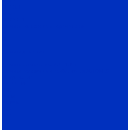
SL70B
SFL100B
SL52B
SL70B-HFL
Датчики положения и перемещения
SC
SL
PES
Датчики давления
IPS
Датчики и автоматика AUTONICS
Датчики положения и приближения AUTONICS
Индуктивные
PR, PRL, PRT
PRD
PRCM
PS, PSN
PRA
PRW
AS
PFI