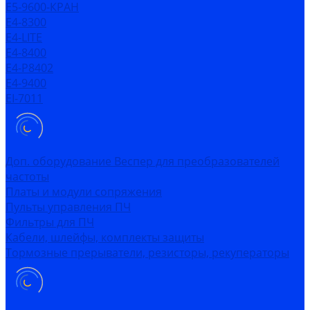
Е5-9600-КРАН
Е4-8300
Е4-LITE
E4-8400
Е4-P8402
E4-9400
EI-7011
Доп. оборудование Веспер для преобразователей
частоты
Платы и модули сопряжения
Пульты управления ПЧ
Фильтры для ПЧ
Кабели, шлейфы, комплекты защиты
Тормозные прерыватели, резисторы, рекуператоры