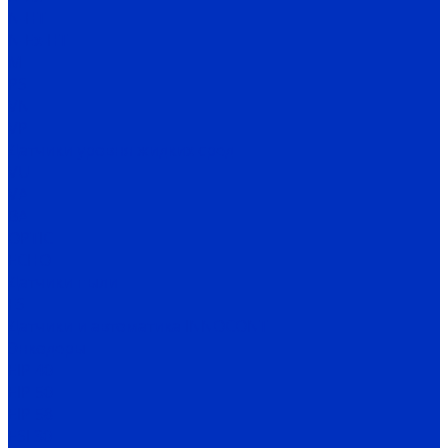
N-HT
N-Ex-HT
M
PS
VN
VP
Датчики уровня жидких сред
VU
VA
BA
OPTIC
ECHO
Датчики пыли
FS
Датчики и автоматика INNOCONT
Энкодеры
EIP 40
EIP 50
EIP 58
ESI 30