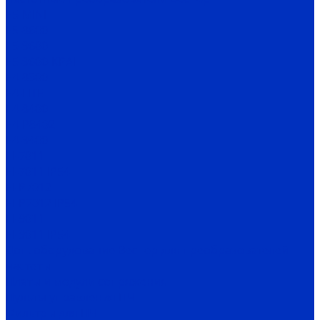
Е5-MINI
Е5-8600
Е5-9600
Е5-9600-КРАН
Е4-8300
Е4-LITE
E4-8400
Е4-P8402
E4-9400
EI-7011
EI-7011 IP54
EI-P7012
EI-P7012 IP54
EI-9011
EI-9011 IP54
Доп. оборудование Веспер для преобразователей
частоты
Платы и модули сопряжения
Пульты управления ПЧ
Фильтры для ПЧ