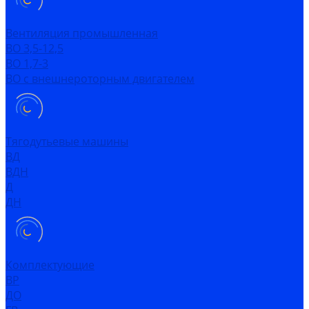
Вентиляция промышленная
ВО 3,5-12,5
ВО 1,7-3
ВО с внешнероторным двигателем
Тягодутьевые машины
ВД
ВДН
Д
ДН
Комплектующие
ВР
ДО