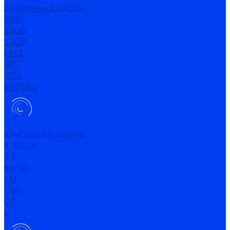
Скважинные насосы
ЭЦВ
2ЭЦВ
3ЭЦВ
CIRIS
FRS
2FRS
МАЛЫШ
Консольные насосы
К, 1К, 2К
К-Е
Kordis
СМ
СМС
СД
Х