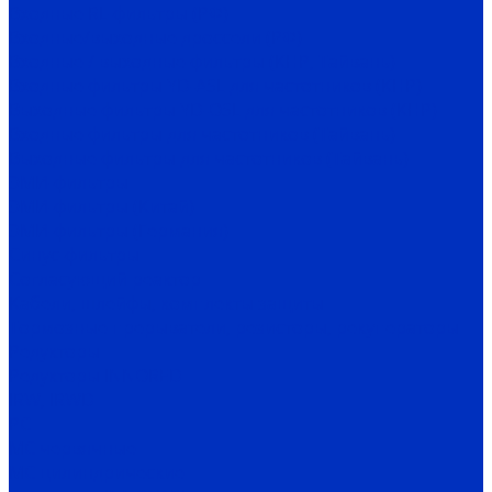
Входные RL-фильтры (РФ)
Входные/выходные дроссели (РФ)
Входные / выходные фильтры (КНР, Тайвань)
Входные фильтры YD-ASL для частотников (КНР)
Выходные фильтры YD-OSL для частотников (КНР)
Входные фильтры для частотников (Тайвань)
Выходные фильтры для частотников (Тайвань)
ЭМИ-фильтры
ЭМИ-фильтры (Китай)
ЭМИ-фильтры (Германия)
Cинус-фильтры
Согласующий реактор
Кабели, шлейфы, комплекты защиты
Тормозные прерыватели, резисторы, рекуператоры
Редукторы
Редукторы INNORED
IRW, IRWD
PC
MC червячные
MC цилиндрические