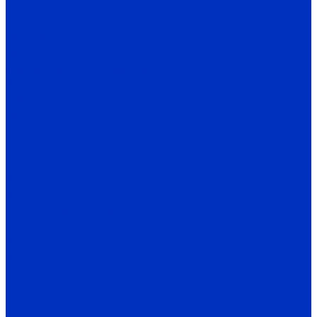
ESI 40
ESI 50
ENC TPD
EIF
Программаторы энкодеров
Муфты энкодеров
CPI
Источники питания
SB-P
SB-D
Термометрия
TR, TRT
TS-W
Светосигнальные колонны и маячки
TL25
TL50B
TL56B
TL70
TFL50B
SL100B