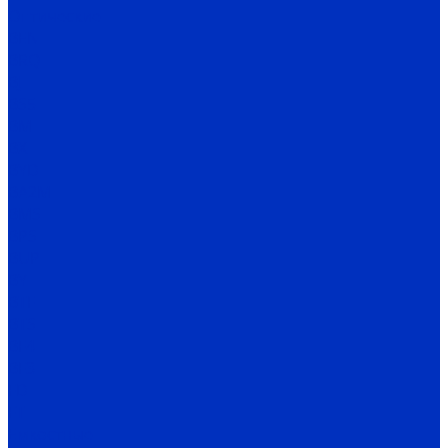
Оптические
BEN
BRQ
BJ
BS5
BM
BX
BYD
BA2M
BMS
BPS
BUP
BY
BTF
BTS
BF4
BF3
FD
FT
Емкостные