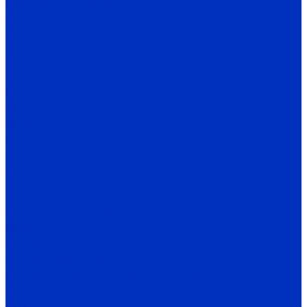
Редукторы INNOVARI
A/F
D/M
K
030-085
P
FA/FC
1A
2A/3A
I
C
Q
X
H
Редукторы INNOVERT
IRWM
Автоматика
Датчики INNOLEVEL
Датчики уровня сыпучих материалов
N
N-Ex