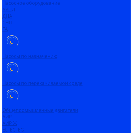
Насосное оборудование
АУПД
ДНА
СНП
ГА
Насосы по назначению
Насосы по перекачиваемой среде
Общепромышленные двигатели
АИР
АИР Ж
EL, EC, EG