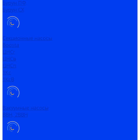
Бурун ПФ
Бурун СХ
Секционные насосы
Boosta
ЦНСг
ЦНСв
ЦНСп
1Кс
1КсВ
Вакуумные насосы
ВВН, 2ВВН