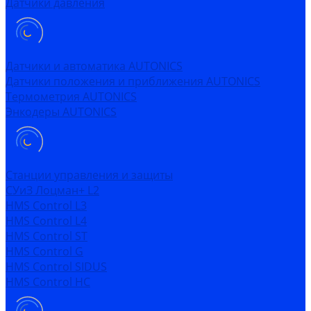
Датчики давления
Датчики и автоматика AUTONICS
Датчики положения и приближения AUTONICS
Термометрия AUTONICS
Энкодеры AUTONICS
Станции управления и защиты
СУиЗ Лоцман+ L2
HMS Control L3
HMS Control L4
HMS Control ST
HMS Control G
HMS Control SIDUS
HMS Control HC