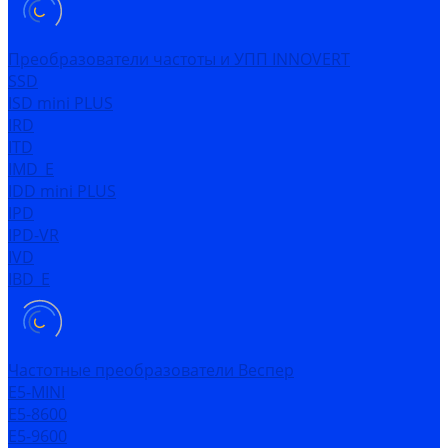
Преобразователи частоты и УПП INNOVERT
SSD
ISD mini PLUS
IRD
ITD
IMD_E
IDD mini PLUS
IPD
IРD-VR
IVD
IBD_E
Частотные преобразователи Веспер
Е5-MINI
Е5-8600
Е5-9600