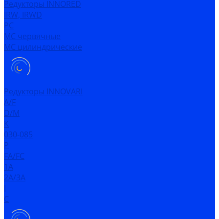
Редукторы INNORED
IRW, IRWD
PC
MC червячные
MC цилиндрические
Редукторы INNOVARI
A/F
D/M
K
030-085
P
FA/FC
1A
2A/3A
I
C