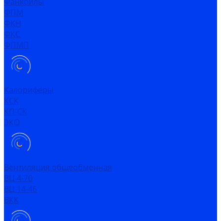
Фанкойлы
ФПМ
ФКН
ФКС
ФПМП
Калориферы
КСК
КП-СК
ЭКО
Вентиляция общеобменная
ВЦ 4-70
ВЦ 14-46
ВКК