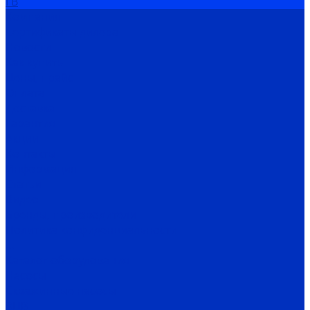
ГВ
Компания
Сертификаты дилера
Новости
Как купить
Цены, прайс
Оплата
Доставка
Гарантия
Акции
Контакты
Информация
Статьи
Видео
Бренды, производители
Политика конфиденциальности
...
Каталог оборудования
Насосы
Скважинные насосы
ЭЦВ