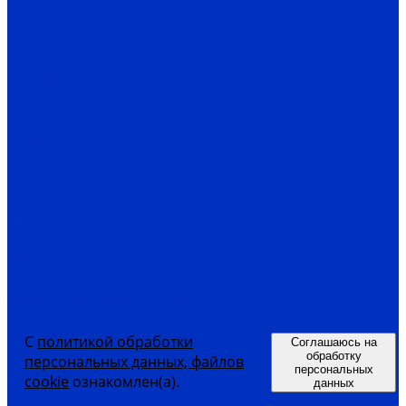
E80H
E20HB
E30S
E40HB
E40HBP
E58
E60H
E68S
E100H
ENA
ENC
ENH
ENP
EP50
EP58
Муфты энкодеров AUTONICS
SRB
Станции управления и защиты
С
политикой обработки
Соглашаюсь на
СУиЗ Лоцман+ L2
обработку
персональных данных, файлов
персональных
HMS Control L3
cookie
ознакомлен(а).
данных
HMS Control L4