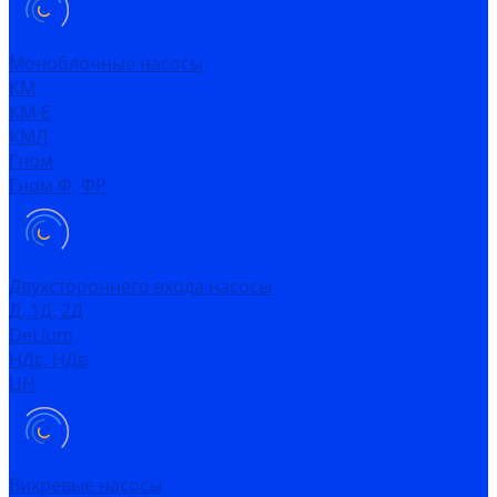
Моноблочные насосы
КМ
КМ-Е
КМЛ
Гном
Гном Ф, ФР
Двухстороннего входа насосы
Д, 1Д, 2Д
DeLium
НДс, НДв
ЦН
Вихревые насосы