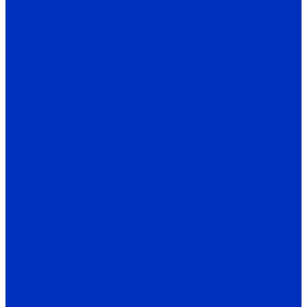
CR
Термометрия AUTONICS
Термоконтроллеры
TC3
TC4
TZ
TCN
TX
TK
TA
Термодатчики
TW / TH
Датчики температуры и влажности
THD-R
THD-W
THD-D
Энкодеры AUTONICS
E40S
E40H
E50S