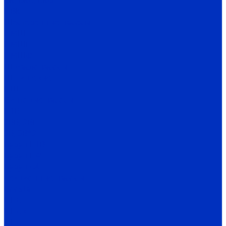
ВК, ВКС, ВКО
ЦВК
Шестеренные насосы
НМШ
НМШГ
НМШФ
Ш маслонасосы
Ш пищевые
НШ
Винтовые насосы
Н1В
2ВВ, 2ВГ
3В, 3В*2
Бурун Н1В
Бурун ПФ
Бурун СХ
Секционные насосы
Boosta
ЦНСг
ЦНСв
ЦНСп