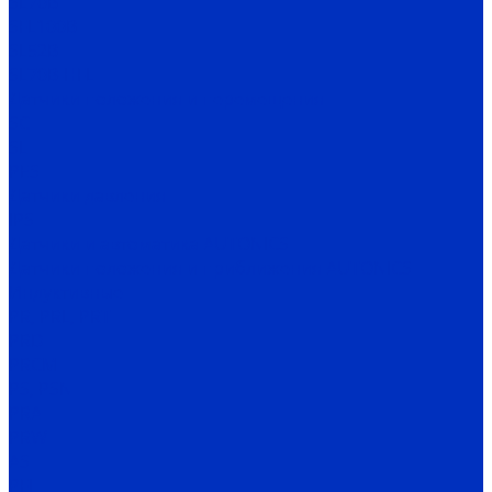
SL70B
SFL100B
SL52B
SL70B-HFL
Датчики положения и перемещения
SC
SL
PES
Датчики давления
IPS
Датчики и автоматика AUTONICS
Датчики положения и приближения AUTONICS
Индуктивные
PR, PRL, PRT
PRD
PRCM
PS, PSN
PRA
PRW
AS
PFI