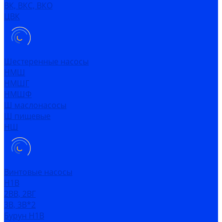
ВК, ВКС, ВКО
ЦВК
Шестеренные насосы
НМШ
НМШГ
НМШФ
Ш маслонасосы
Ш пищевые
НШ
Винтовые насосы
Н1В
2ВВ, 2ВГ
3В, 3В*2
Бурун Н1В