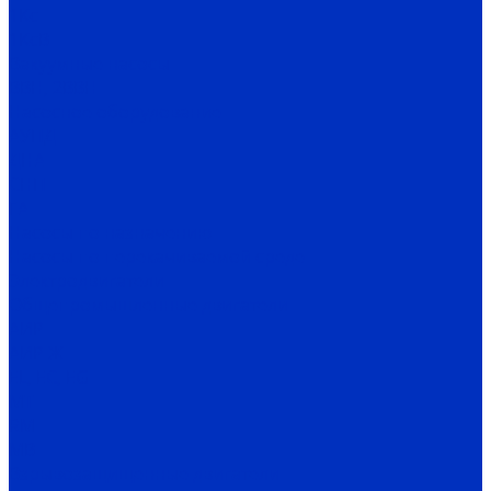
1Кс
1КсВ
Вакуумные насосы
ВВН, 2ВВН
Насосное оборудование
АУПД
ДНА
СНП
ГА
Насосы по назначению
Насосы по перекачиваемой среде
Электродвигатели
Общепромышленные двигатели
АИР
АИР Ж
EL, EC, EG
MT
RM
MB
Взрывозащищенные двигатели