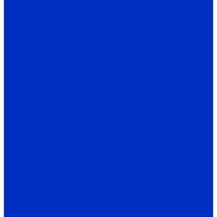
Консольные насосы
К, 1К, 2К
К-Е
Kordis
СМ
СМС
СД
Х
Моноблочные насосы
КМ
КМ-Е
КМЛ
Гном
Гном Ф, ФР
Двухстороннего входа насосы
Д, 1Д, 2Д
DeLium
НДс, НДв
ЦН
Вихревые насосы