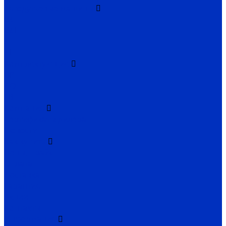
Тягодутьевые машины
ВД
ВДН
Д
ДН
Комплектующие
ВР
ДО
ГВ
Компания
Сертификаты дилера
Новости
Как купить
Цены, прайс
Оплата
Доставка
Гарантия
Акции
Контакты
Информация