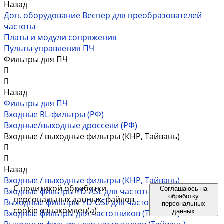
Назад
Доп. оборудование Веспер для преобразователей
частоты
Платы и модули сопряжения
Пульты управления ПЧ
Фильтры для ПЧ
Назад
Фильтры для ПЧ
Входные RL-фильтры (РФ)
Входные/выходные дроссели (РФ)
Входные / выходные фильтры (КНР, Тайвань)
Назад
Входные / выходные фильтры (КНР, Тайвань)
С
политикой обработки
Соглашаюсь на
Входные фильтры YD-ASL для частотников (КНР)
обработку
персональных данных, файлов
Выходные фильтры YD-OSL для частотников (КНР)
персональных
cookie
ознакомлен(а).
данных
Входные фильтры для частотников (Тайвань)