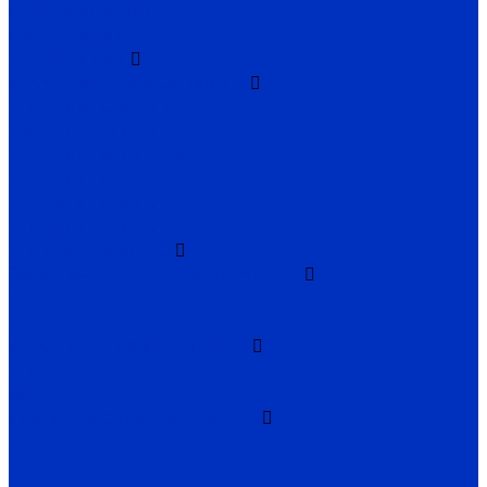
HMS Control SIDUS
HMS Control HC
Теплотехника
Воздушно-тепловые завесы
Тепловые завесы 100
Тепловые завесы 200
Тепловые завесы 300
Тепловые завесы 400
Тепловые завесы 500
Тепловые завесы 600
Тепловентиляторы
Электрические тепловентиляторы
CE
TE
Водяные тепловентиляторы
TW
MW
Газовые воздухонагреватели
TC
TH