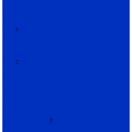
ЭЦВ 6
ЭЦВ 8
ЭЦВ 10
ЭЦВ 12
2ЭЦВ
2ЭЦВ 6
2ЭЦВ 8
2ЭЦВ 10
2ЭЦВ 12
3ЭЦВ
3ЭЦВ 6
3ЭЦВ 8
3ЭЦВ 10
3ЭЦВ 12
CIRIS
FRS
2FRS
МАЛЫШ
Консольные насосы
К, 1К, 2К