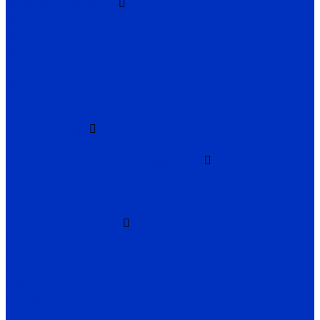
Термоконтроллеры
TC3
TC4
TZ
TCN
TX
TK
TA
Термодатчики
TW / TH
Датчики температуры и влажности
THD-R
THD-W
THD-D
Энкодеры AUTONICS
E40S
E40H
E50S
E80H
E20HB
E30S