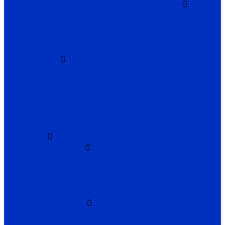
Входные / выходные фильтры (КНР, Тайвань)
Входные фильтры YD-ASL для частотников (КНР)
Выходные фильтры YD-OSL для частотников (КНР)
Входные фильтры для частотников (Тайвань)
Выходные фильтры для частотников (Тайвань)
ЭМИ-фильтры
ЭМИ-фильтры (Китай)
ЭМИ-фильтры (Германия)
Cинус-фильтры
Согласующий реактор
Кабели, шлейфы, комплекты защиты
Тормозные прерыватели, резисторы, рекуператоры
Редукторы
Редукторы INNORED
IRW, IRWD
PC
MC червячные
MC цилиндрические
Редукторы INNOVARI
A/F