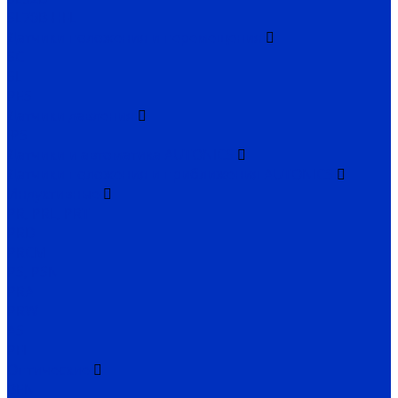
SL70B-HFL
Датчики положения и перемещения
SC
SL
PES
Датчики давления
IPS
Датчики и автоматика AUTONICS
Датчики положения и приближения AUTONICS
Индуктивные
PR, PRL, PRT
PRD
PRCM
PS, PSN
PRA
PRW
AS
PFI
Оптические
BEN