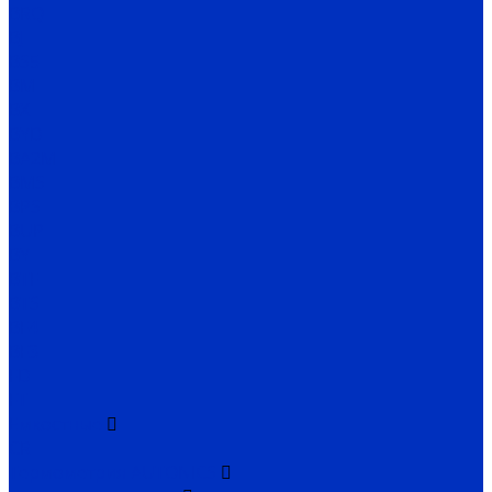
BRQ
BJ
BS5
BM
BX
BYD
BA2M
BMS
BPS
BUP
BY
BTF
BTS
BF4
BF3
FD
FT
Емкостные
CR
Термометрия AUTONICS