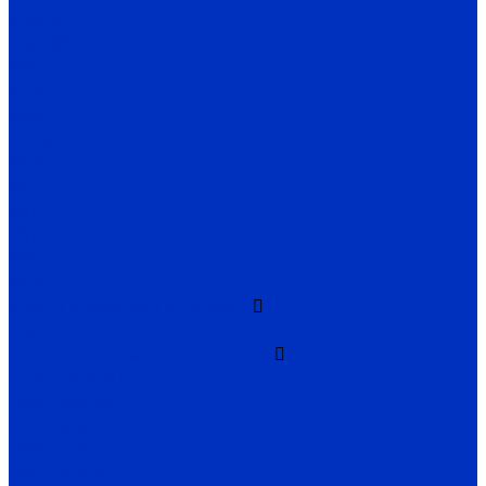
E40HB
E40HBP
E58
E60H
E68S
E100H
ENA
ENC
ENH
ENP
EP50
EP58
Муфты энкодеров AUTONICS
SRB
Станции управления и защиты
СУиЗ Лоцман+ L2
HMS Control L3
HMS Control L4
HMS Control ST
HMS Control G