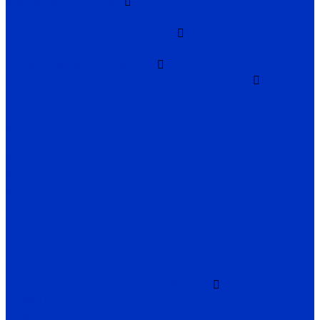
Крановые двигатели
MTH, MTF, 4MTH, MTKH
Опции для электродвигателей
IV
Преобразователи частоты
Преобразователи частоты и УПП INNOVERT
SSD
ISD mini PLUS
IRD
ITD
IMD_E
IDD mini PLUS
IPD
IРD-VR
IVD
IBD_E
IHD-T
SMD Lense
Частотные преобразователи Веспер
Е5-MINI
Е5-8600