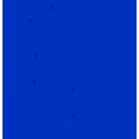
TV
Дестратификаторы
Д
Фанкойлы
ФПМ
ФКН
ФКС
ФПМП
Калориферы
КСК
КП-СК
ЭКО
Вентиляция
Вентиляция общеобменная
ВЦ 4-70
ВЦ 14-46
ВКК
Вентиляция промышленная
ВО 3,5-12,5
ВО 1,7-3
ВО с внешнероторным двигателем