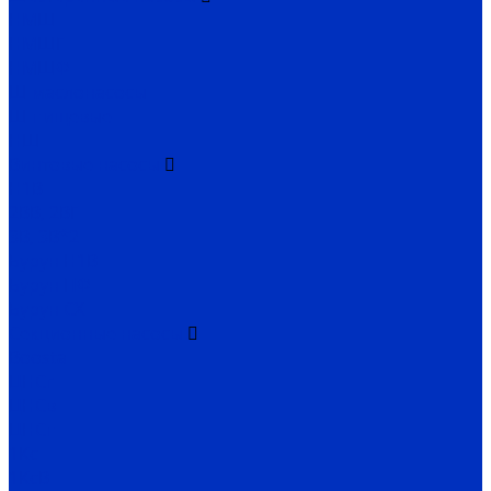
НМШ
НМШГ
НМШФ
Ш маслонасосы
Ш пищевые
НШ
Винтовые насосы
Н1В
2ВВ, 2ВГ
3В, 3В*2
Бурун Н1В
Бурун ПФ
Бурун СХ
Секционные насосы
Boosta
ЦНСг
ЦНСв
ЦНСп
1Кс
1КсВ