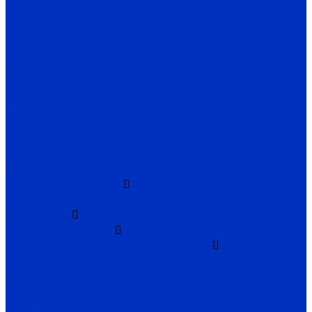
D/M
K
030-085
P
FA/FC
1A
2A/3A
I
C
Q
X
H
Редукторы INNOVERT
IRWM
Автоматика
Датчики INNOLEVEL
Датчики уровня сыпучих материалов
N
N-Ex
N-HT
N-Ex-HT