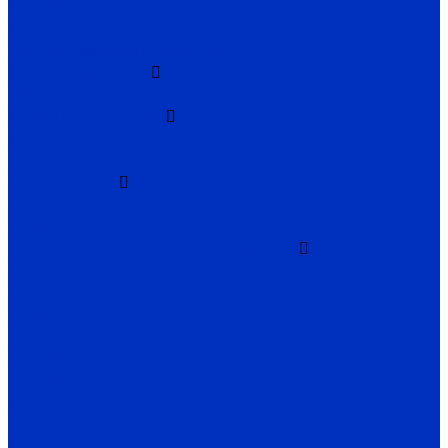
ENC TPD
EIF
Программаторы энкодеров
Муфты энкодеров
CPI
Источники питания
SB-P
SB-D
Термометрия
TR, TRT
TS-W
Светосигнальные колонны и маячки
TL25
TL50B
TL56B
TL70
TFL50B
SL100B
SL70B
SFL100B
SL52B