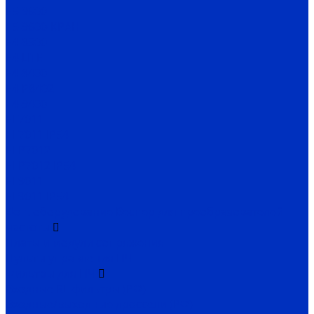
Е5-9600
Е5-9600-КРАН
Е4-8300
Е4-LITE
E4-8400
Е4-P8402
E4-9400
EI-7011
EI-7011 IP54
EI-P7012
EI-P7012 IP54
EI-9011
EI-9011 IP54
Доп. оборудование Веспер для преобразователей
частоты
Платы и модули сопряжения
Пульты управления ПЧ
Фильтры для ПЧ
Входные RL-фильтры (РФ)
Входные/выходные дроссели (РФ)