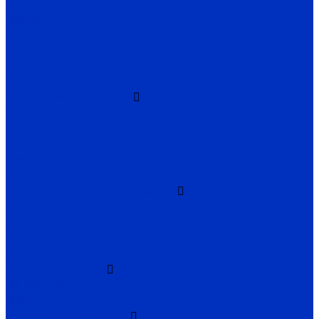
К-Е
Kordis
СМ
СМС
СД
Х
Моноблочные насосы
КМ
КМ-Е
КМЛ
Гном
Гном Ф, ФР
Двухстороннего входа насосы
Д, 1Д, 2Д
DeLium
НДс, НДв
ЦН
Вихревые насосы
ВК, ВКС, ВКО
ЦВК
Шестеренные насосы