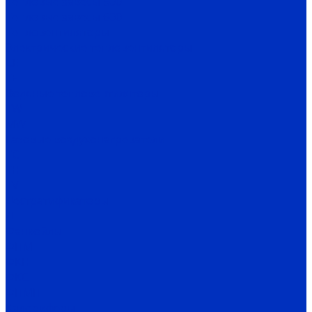
Тепловые завесы 500
Тепловые завесы 600
Тепловентиляторы
Электрические тепловентиляторы
CE
TE
Водяные тепловентиляторы
TW
MW
Газовые воздухонагреватели
TC
TH
TV
Дестратификаторы
Д
Фанкойлы
ФПМ
ФКН
ФКС
ФПМП
Калориферы