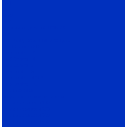
ENH
ENP
EP50
EP58
Муфты энкодеров AUTONICS
SRB
Станции управления и защиты
СУиЗ Лоцман+ L2
HMS Control L3
HMS Control L4
HMS Control ST
HMS Control G
HMS Control SIDUS
HMS Control HC
Теплотехника
Воздушно-тепловые завесы
Тепловые завесы 100
Тепловые завесы 200
Тепловые завесы 300
Тепловые завесы 400