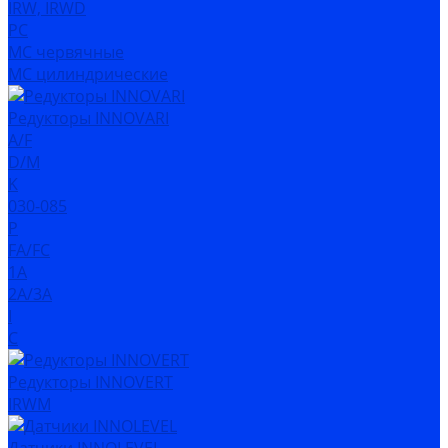
IRW, IRWD
PC
MC червячные
MC цилиндрические
Редукторы INNOVARI
A/F
D/M
K
030-085
P
FA/FC
1A
2A/3A
I
C
Редукторы INNOVERT
IRWM