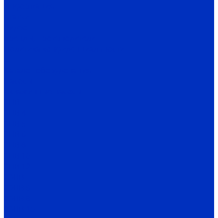
Информация
Статьи
Видео
Бренды, производители
Политика конфиденциальности
...
Каталог оборудования
Насосы
Скважинные насосы
ЭЦВ
ЭЦВ 4
ЭЦВ 5
ЭЦВ 6
ЭЦВ 8
ЭЦВ 10
ЭЦВ 12
2ЭЦВ
2ЭЦВ 6
2ЭЦВ 8
2ЭЦВ 10