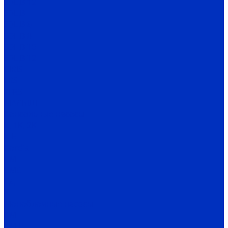
2ЭЦВ 12
3ЭЦВ
3ЭЦВ 6
3ЭЦВ 8
3ЭЦВ 10
3ЭЦВ 12
CIRIS
FRS
2FRS
МАЛЫШ
Консольные насосы
К, 1К, 2К
К-Е
Kordis
СМ
СМС
СД
Х
Моноблочные насосы
КМ
КМ-Е