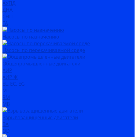
АУПД
ДНА
СНП
ГА
Насосы по назначению
Насосы по перекачиваемой среде
Общепромышленные двигатели
АИР
АИР Ж
EL, EC, EG
MT
RM
MB
Взрывозащищенные двигатели
ВА
OD