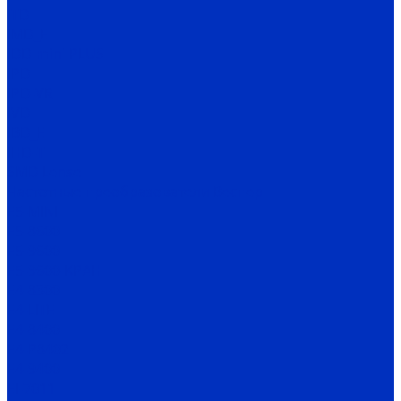
ITD
IMD_E
IDD mini PLUS
IPD
IРD-VR
IVD
IBD_E
IHD-T
SMD Lense
Частотные преобразователи Веспер
Е5-MINI
Е5-8600
Е5-9600
Е5-9600-КРАН
Е4-8300
Е4-LITE
E4-8400
Е4-P8402
E4-9400
EI-7011