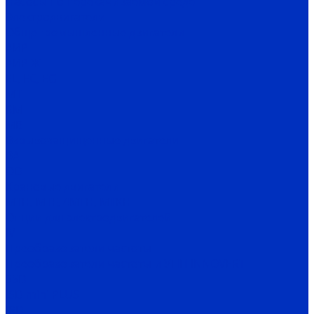
Насосы по перекачиваемой среде
Электродвигатели
Общепромышленные двигатели
АИР
АИР Ж
EL, EC, EG
MT
RM
MB
Взрывозащищенные двигатели
ВА
OD
Крановые двигатели
MTH, MTF, 4MTH, MTKH
Опции для электродвигателей
IV
Преобразователи частоты
Преобразователи частоты и УПП INNOVERT
SSD
ISD mini PLUS
IRD