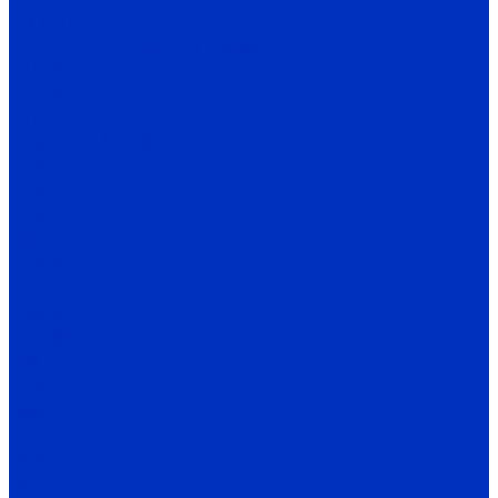
TW / TH
Датчики температуры и влажности
THD-R
THD-W
THD-D
Энкодеры AUTONICS
E40S
E40H
E50S
E80H
E20HB
E30S
E40HB
E40HBP
E58
E60H
E68S
E100H
ENA
ENC