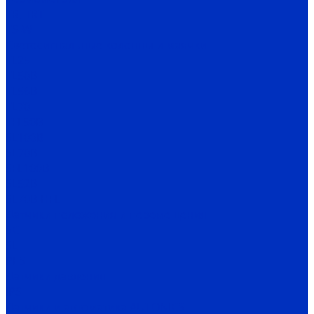
TR, TRT
TS-W
Светосигнальные колонны и маячки
TL25
TL50B
TL56B
TL70
TFL50B
SL100B
SL70B
SFL100B
SL52B
SL70B-HFL
Датчики положения и перемещения
SC
SL
PES
Датчики давления
IPS
Датчики и автоматика AUTONICS