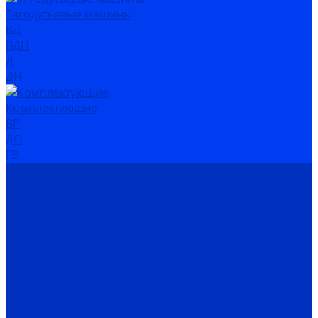
Тягодутьевые машины
ВД
ВДН
Д
ДН
Комплектующие
ВР
ДО
ГВ
Компания
Сертификаты дилера
Новости
Как купить
Цены, прайс
Оплата
Доставка
Гарантия
Акции
Контакты