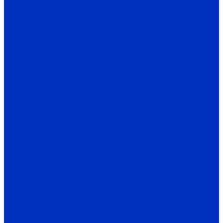
EI-7011 IP54
EI-P7012
EI-P7012 IP54
EI-9011
EI-9011 IP54
Доп. оборудование Веспер для преобразователей
частоты
Платы и модули сопряжения
Пульты управления ПЧ
Фильтры для ПЧ
Входные RL-фильтры (РФ)
Входные/выходные дроссели (РФ)
Входные / выходные фильтры (КНР, Тайвань)
Входные фильтры YD-ASL для частотников (КНР)
Выходные фильтры YD-OSL для частотников (КНР)
Входные фильтры для частотников (Тайвань)
Выходные фильтры для частотников (Тайвань)
ЭМИ-фильтры
ЭМИ-фильтры (Китай)
ЭМИ-фильтры (Германия)