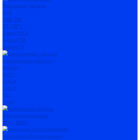
Винтовые насосы
Н1В
2ВВ, 2ВГ
3В, 3В*2
Бурун Н1В
Бурун ПФ
Бурун СХ
Секционные насосы
Boosta
ЦНСг
ЦНСв
ЦНСп
1Кс
1КсВ
Вакуумные насосы
ВВН, 2ВВН
Насосное оборудование