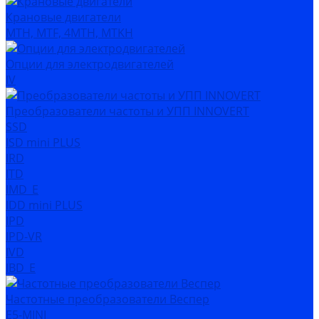
Крановые двигатели
MTH, MTF, 4MTH, MTKH
Опции для электродвигателей
IV
Преобразователи частоты и УПП INNOVERT
SSD
ISD mini PLUS
IRD
ITD
IMD_E
IDD mini PLUS
IPD
IРD-VR
IVD
IBD_E
Частотные преобразователи Веспер
Е5-MINI