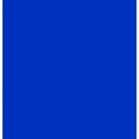
2ВВ, 2ВГ
3В, 3В*2
Бурун Н1В
Бурун ПФ
Бурун СХ
Секционные насосы
Boosta
ЦНСг
ЦНСв
ЦНСп
1Кс
1КсВ
Вакуумные насосы
ВВН, 2ВВН
Насосное оборудование
АУПД
ДНА
СНП
ГА
Насосы по назначению