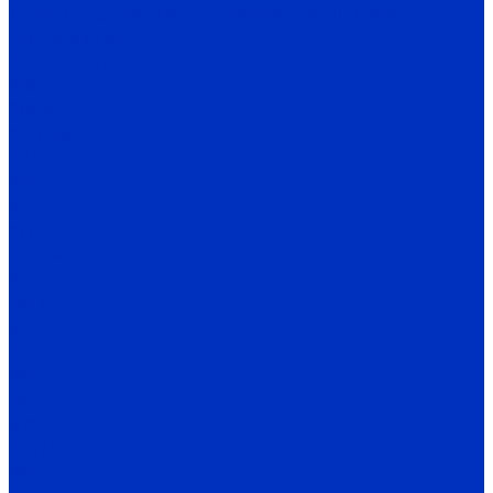
Датчики положения и приближения AUTONICS
Индуктивные
PR, PRL, PRT
PRD
PRCM
PS, PSN
PRA
PRW
AS
PFI
Оптические
BEN
BRQ
BJ
BS5
BM
BX
BYD
BA2M
BMS