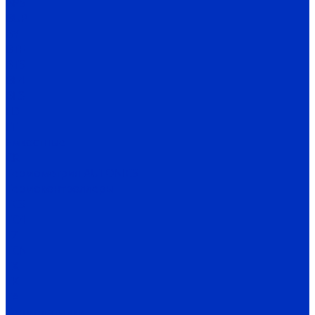
BPS
BUP
BY
BTF
BTS
BF4
BF3
FD
FT
Емкостные
CR
Термометрия AUTONICS
Термоконтроллеры
TC3
TC4
TZ
TCN
TX
TK
TA
Термодатчики