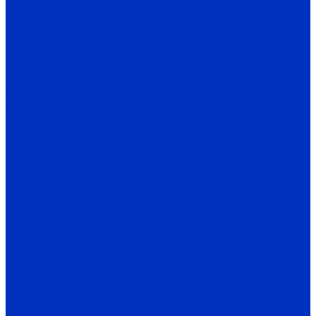
Cинус-фильтры
Согласующий реактор
Кабели, шлейфы, комплекты защиты
Тормозные прерыватели, резисторы, рекуператоры
Редукторы
Редукторы INNORED
IRW, IRWD
PC
MC червячные
MC цилиндрические
Редукторы INNOVARI
A/F
D/M
K
030-085
P
FA/FC
1A
2A/3A
I
C