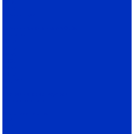
OPTIC
ECHO
Датчики пыли
FS
Датчики и автоматика INNOCONT
Энкодеры
EIP 40
EIP 50
EIP 58
ESI 30
ESI 40
ESI 50
ENC TPD
EIF
Программаторы энкодеров
Муфты энкодеров
CPI
Источники питания
SB-P
SB-D
Термометрия