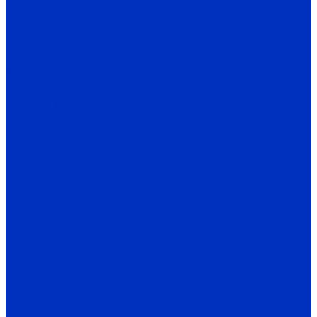
Q
X
H
Редукторы INNOVERT
IRWM
Автоматика
Датчики INNOLEVEL
Датчики уровня сыпучих материалов
N
N-Ex
N-HT
N-Ex-HT
M
PS
VN
VP
Датчики уровня жидких сред
VU
VA
BA