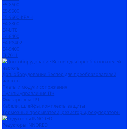
Е5-8600
Е5-9600
Е5-9600-КРАН
Е4-8300
Е4-LITE
E4-8400
Е4-P8402
E4-9400
EI-7011
Доп. оборудование Веспер для преобразователей
частоты
Платы и модули сопряжения
Пульты управления ПЧ
Фильтры для ПЧ
Кабели, шлейфы, комплекты защиты
Тормозные прерыватели, резисторы, рекуператоры
Редукторы INNORED