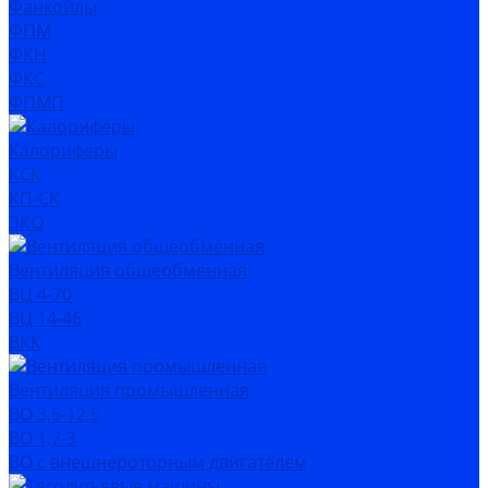
Фанкойлы
ФПМ
ФКН
ФКС
ФПМП
Калориферы
КСК
КП-СК
ЭКО
Вентиляция общеобменная
ВЦ 4-70
ВЦ 14-46
ВКК
Вентиляция промышленная
ВО 3,5-12,5
ВО 1,7-3
ВО с внешнероторным двигателем