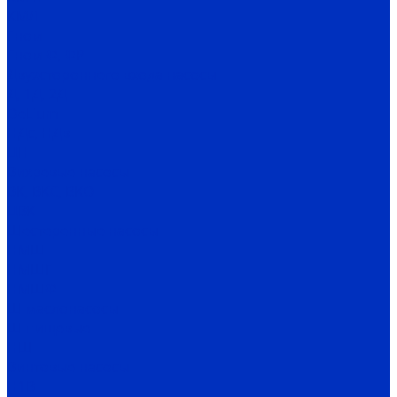
КМЛ
Гном
Гном Ф, ФР
Двухстороннего входа насосы
Д, 1Д, 2Д
DeLium
НДс, НДв
ЦН
Вихревые насосы
ВК, ВКС, ВКО
ЦВК
Шестеренные насосы
НМШ
НМШГ
НМШФ
Ш маслонасосы
Ш пищевые
НШ
Винтовые насосы
Н1В