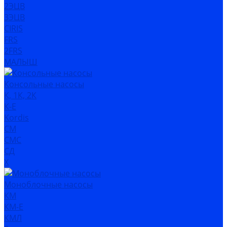
2ЭЦВ
3ЭЦВ
CIRIS
FRS
2FRS
МАЛЫШ
Консольные насосы
К, 1К, 2К
К-Е
Kordis
СМ
СМС
СД
Х
Моноблочные насосы
КМ
КМ-Е
КМЛ