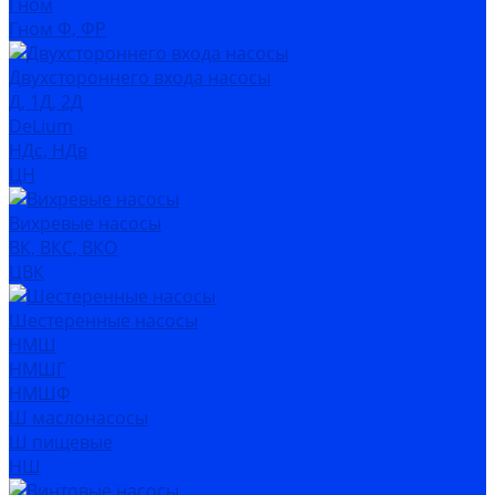
Гном
Гном Ф, ФР
Двухстороннего входа насосы
Д, 1Д, 2Д
DeLium
НДс, НДв
ЦН
Вихревые насосы
ВК, ВКС, ВКО
ЦВК
Шестеренные насосы
НМШ
НМШГ
НМШФ
Ш маслонасосы
Ш пищевые
НШ