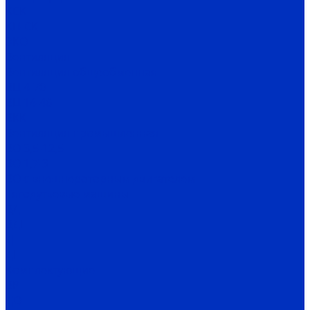
КСК
КП-СК
ЭКО
Вентиляция
Вентиляция общеобменная
ВЦ 4-70
ВЦ 14-46
ВКК
Вентиляция промышленная
ВО 3,5-12,5
ВО 1,7-3
ВО с внешнероторным двигателем
Тягодутьевые машины
ВД
ВДН
Д
ДН
Комплектующие
ВР
ДО