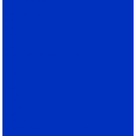
Муфты энкодеров
CPI
Источники питания
SB-P
SB-D
Термометрия
TR, TRT
TS-W
Светосигнальные колонны и маячки
TL25
TL50B
TL56B
TL70
TFL50B
SL100B
SL70B
SFL100B
SL52B
SL70B-HFL
Датчики положения и перемещения
SC