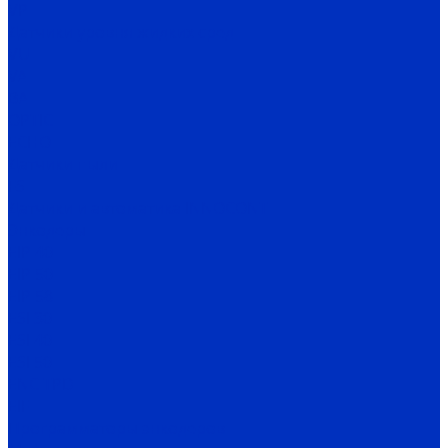
VP
Датчики уровня жидких сред
VU
VA
BA
OPTIC
ECHO
Датчики пыли
FS
Датчики и автоматика INNOCONT
Энкодеры
EIP 40
EIP 50
EIP 58
ESI 30
ESI 40
ESI 50
ENC TPD
EIF
Программаторы энкодеров