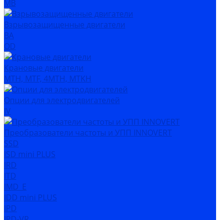
MB
Взрывозащищенные двигатели
ВА
OD
Крановые двигатели
MTH, MTF, 4MTH, MTKH
Опции для электродвигателей
IV
Преобразователи частоты и УПП INNOVERT
SSD
ISD mini PLUS
IRD
ITD
IMD_E
IDD mini PLUS
IPD
IРD-VR