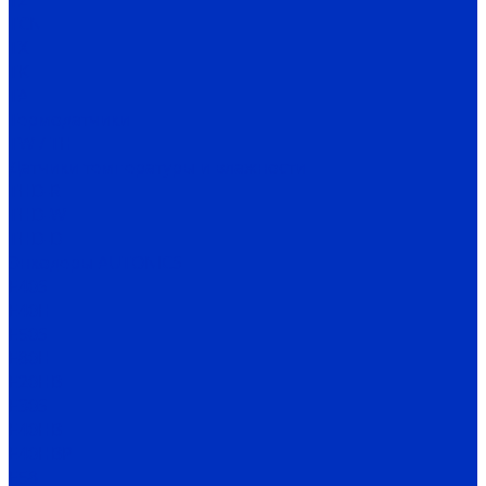
TZ
TCN
TX
TK
TA
Термодатчики
TW / TH
Датчики температуры и влажности
THD-R
THD-W
THD-D
Энкодеры AUTONICS
E40S
E40H
E50S
E80H
E20HB
E30S
E40HB
E40HBP
E58