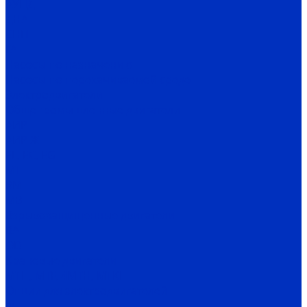
АУПД
ДНА
СНП
ГА
Насосы по назначению
Насосы по перекачиваемой среде
Электродвигатели
Общепромышленные двигатели
АИР
АИР Ж
EL, EC, EG
MT
RM
MB
Взрывозащищенные двигатели
ВА
OD
Крановые двигатели
MTH, MTF, 4MTH, MTKH
Опции для электродвигателей
IV