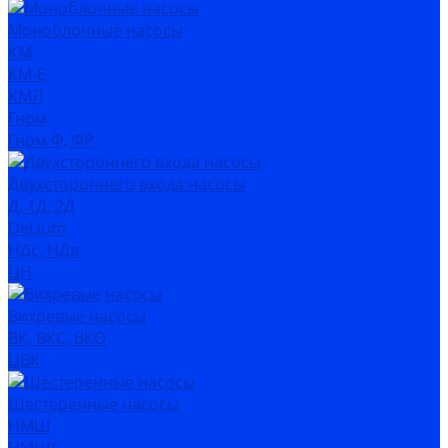
Моноблочные насосы
КМ
КМ-Е
КМЛ
Гном
Гном Ф, ФР
Двухстороннего входа насосы
Д, 1Д, 2Д
DeLium
НДс, НДв
ЦН
Вихревые насосы
ВК, ВКС, ВКО
ЦВК
Шестеренные насосы
НМШ