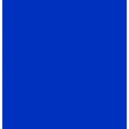
Оплата
Доставка
Гарантия
Акции
Контакты
Информация
Статьи
Видео
Бренды, производители
Политика конфиденциальности
...
Каталог оборудования
Насосы
Скважинные насосы
ЭЦВ
ЭЦВ 4
ЭЦВ 5
ЭЦВ 6
ЭЦВ 8
ЭЦВ 10