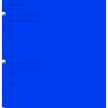
Теплотехника
Вентиляция
Скважинные насосы
ЭЦВ
2ЭЦВ
3ЭЦВ
CIRIS
FRS
2FRS
МАЛЫШ
Консольные насосы
К, 1К, 2К
К-Е
Kordis
СМ
СМС
СД
Х