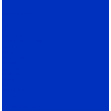
Д
ДН
Комплектующие
ВР
ДО
ГВ
Компания
Сертификаты дилера
Новости
Как купить
Цены, прайс
Оплата
Доставка
Гарантия
Акции
Контакты
Информация
Статьи
Видео
Бренды, производители