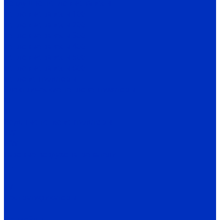
Воздушно-тепловые завесы
Тепловые завесы 100
Тепловые завесы 200
Тепловые завесы 300
Тепловые завесы 400
Тепловые завесы 500
Тепловые завесы 600
Тепловентиляторы
Электрические тепловентиляторы
CE
TE
Водяные тепловентиляторы
TW
MW
Газовые воздухонагреватели
TC
TH
TV
Дестратификаторы
Д
Фанкойлы