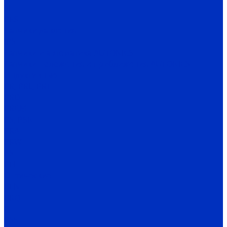
SL
PES
Датчики давления
IPS
Датчики и автоматика AUTONICS
Датчики положения и приближения AUTONICS
Индуктивные
PR, PRL, PRT
PRD
PRCM
PS, PSN
PRA
PRW
AS
PFI
Оптические
BEN
BRQ
BJ
BS5