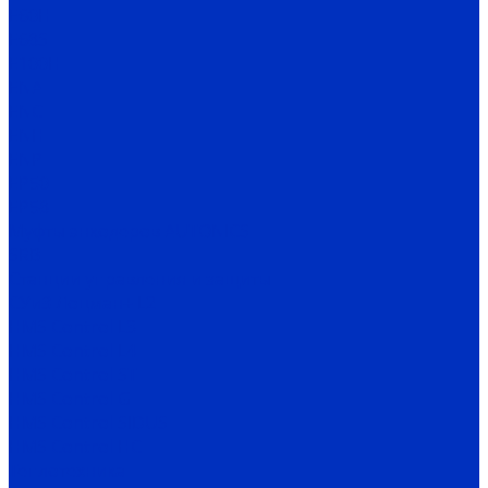
E60H
E68S
E100H
ENA
ENC
ENH
ENP
EP50
EP58
Муфты энкодеров AUTONICS
SRB
Станции управления и защиты
СУиЗ Лоцман+ L2
HMS Control L3
HMS Control L4
HMS Control ST
HMS Control G
HMS Control SIDUS
HMS Control HC
Теплотехника