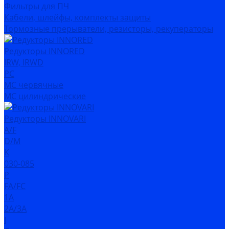
Фильтры для ПЧ
Кабели, шлейфы, комплекты защиты
Тормозные прерыватели, резисторы, рекуператоры
Редукторы INNORED
IRW, IRWD
PC
MC червячные
MC цилиндрические
Редукторы INNOVARI
A/F
D/M
K
030-085
P
FA/FC
1A
2A/3A
I