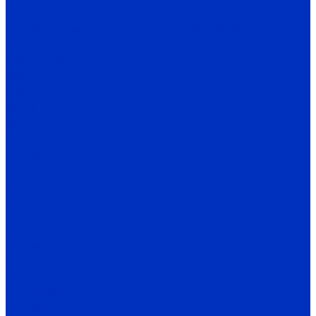
Преобразователи частоты
Преобразователи частоты и УПП INNOVERT
SSD
ISD mini PLUS
IRD
ITD
IMD_E
IDD mini PLUS
IPD
IРD-VR
IVD
IBD_E
IHD-T
SMD Lense
Частотные преобразователи Веспер
Е5-MINI
Е5-8600
Е5-9600
Е5-9600-КРАН
Е4-8300