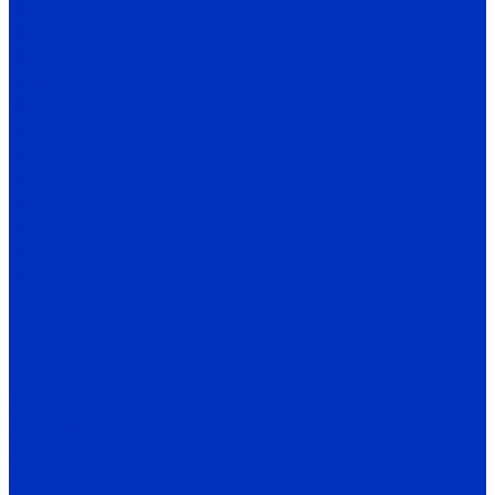
BM
BX
BYD
BA2M
BMS
BPS
BUP
BY
BTF
BTS
BF4
BF3
FD
FT
Емкостные
CR
Термометрия AUTONICS
Термоконтроллеры
TC3
TC4