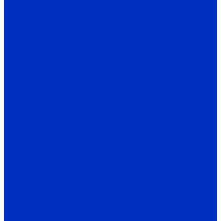
СМС
СД
Х
Моноблочные насосы
КМ
КМ-Е
КМЛ
Гном
Гном Ф, ФР
Двухстороннего входа насосы
Д, 1Д, 2Д
DeLium
НДс, НДв
ЦН
Вихревые насосы
ВК, ВКС, ВКО
ЦВК
Шестеренные насосы
НМШ
НМШГ
НМШФ