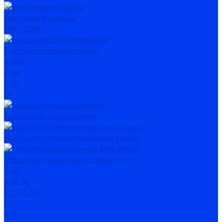
Вакуумные насосы
ВВН, 2ВВН
Насосное оборудование
АУПД
ДНА
СНП
ГА
Насосы по назначению
Насосы по перекачиваемой среде
Общепромышленные двигатели
АИР
АИР Ж
EL, EC, EG
MT
RM