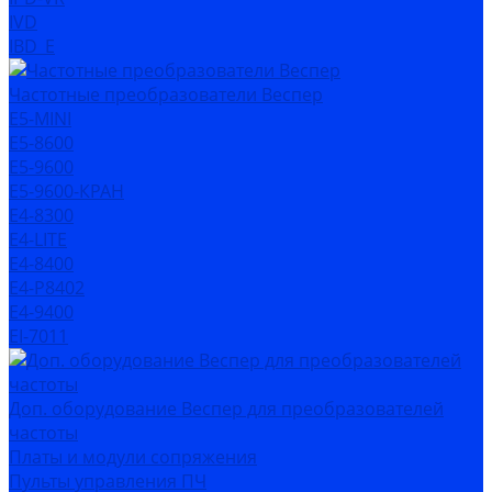
IVD
IBD_E
Частотные преобразователи Веспер
Е5-MINI
Е5-8600
Е5-9600
Е5-9600-КРАН
Е4-8300
Е4-LITE
E4-8400
Е4-P8402
E4-9400
EI-7011
Доп. оборудование Веспер для преобразователей
частоты
Платы и модули сопряжения
Пульты управления ПЧ