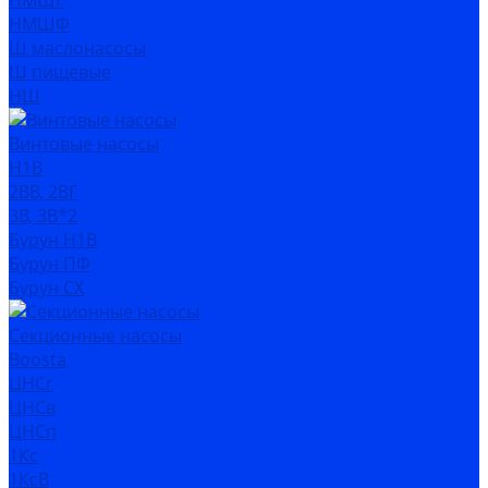
НМШГ
НМШФ
Ш маслонасосы
Ш пищевые
НШ
Винтовые насосы
Н1В
2ВВ, 2ВГ
3В, 3В*2
Бурун Н1В
Бурун ПФ
Бурун СХ
Секционные насосы
Boosta
ЦНСг
ЦНСв
ЦНСп
1Кс
1КсВ