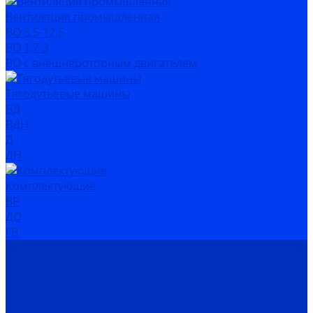
Вентиляция промышленная
ВО 3,5-12,5
ВО 1,7-3
ВО с внешнероторным двигателем
Тягодутьевые машины
ВД
ВДН
Д
ДН
Комплектующие
ВР
ДО
ГВ
Компания
Сертификаты дилера
Новости
Как купить
Цены, прайс