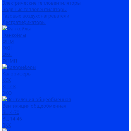
Электрические тепловентиляторы
Водяные тепловентиляторы
Газовые воздухонагреватели
Дестратификаторы
Фанкойлы
ФПМ
ФКН
ФКС
ФПМП
Калориферы
КСК
КП-СК
ЭКО
Вентиляция общеобменная
ВЦ 4-70
ВЦ 14-46
ВКК