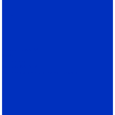
FA/FC
1A
2A/3A
I
C
Q
X
H
Редукторы INNOVERT
IRWM
Автоматика
Датчики INNOLEVEL
Датчики уровня сыпучих материалов
N
N-Ex
N-HT
N-Ex-HT
M
PS
VN