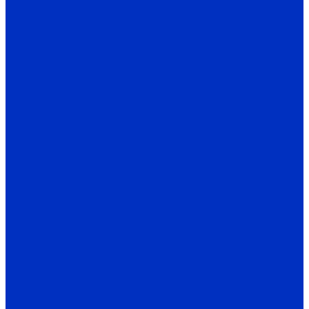
ЭЦВ 12
2ЭЦВ
2ЭЦВ 6
2ЭЦВ 8
2ЭЦВ 10
2ЭЦВ 12
3ЭЦВ
3ЭЦВ 6
3ЭЦВ 8
3ЭЦВ 10
3ЭЦВ 12
CIRIS
FRS
2FRS
МАЛЫШ
Консольные насосы
К, 1К, 2К
К-Е
Kordis
СМ