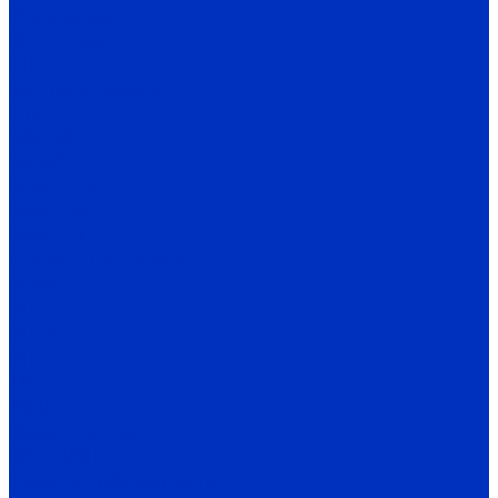
Ш маслонасосы
Ш пищевые
НШ
Винтовые насосы
Н1В
2ВВ, 2ВГ
3В, 3В*2
Бурун Н1В
Бурун ПФ
Бурун СХ
Секционные насосы
Boosta
ЦНСг
ЦНСв
ЦНСп
1Кс
1КсВ
Вакуумные насосы
ВВН, 2ВВН
Насосное оборудование