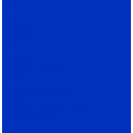
ФПМ
ФКН
ФКС
ФПМП
Калориферы
КСК
КП-СК
ЭКО
Вентиляция
Вентиляция общеобменная
ВЦ 4-70
ВЦ 14-46
ВКК
Вентиляция промышленная
ВО 3,5-12,5
ВО 1,7-3
ВО с внешнероторным двигателем
Тягодутьевые машины
ВД
ВДН