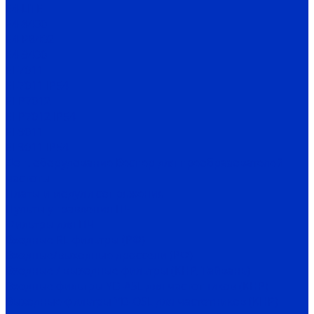
Е4-LITE
E4-8400
Е4-P8402
E4-9400
EI-7011
EI-7011 IP54
EI-P7012
EI-P7012 IP54
EI-9011
EI-9011 IP54
Доп. оборудование Веспер для преобразователей
частоты
Платы и модули сопряжения
Пульты управления ПЧ
Фильтры для ПЧ
Входные RL-фильтры (РФ)
Входные/выходные дроссели (РФ)
Входные / выходные фильтры (КНР, Тайвань)
Входные фильтры YD-ASL для частотников (КНР)
Выходные фильтры YD-OSL для частотников (КНР)