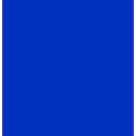
Входные фильтры для частотников (Тайвань)
Выходные фильтры для частотников (Тайвань)
ЭМИ-фильтры
ЭМИ-фильтры (Китай)
ЭМИ-фильтры (Германия)
Cинус-фильтры
Согласующий реактор
Кабели, шлейфы, комплекты защиты
Тормозные прерыватели, резисторы, рекуператоры
Редукторы
Редукторы INNORED
IRW, IRWD
PC
MC червячные
MC цилиндрические
Редукторы INNOVARI
A/F
D/M
K
030-085
P