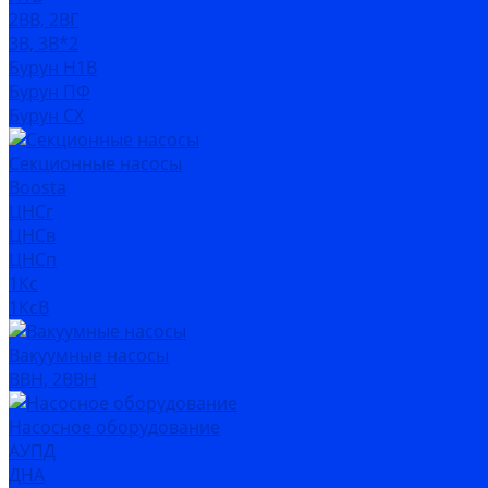
2ВВ, 2ВГ
3В, 3В*2
Бурун Н1В
Бурун ПФ
Бурун СХ
Секционные насосы
Boosta
ЦНСг
ЦНСв
ЦНСп
1Кс
1КсВ
Вакуумные насосы
ВВН, 2ВВН
Насосное оборудование
АУПД
ДНА