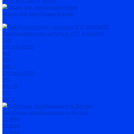
MTH, MTF, 4MTH, MTKH
Опции для электродвигателей
IV
Преобразователи частоты и УПП INNOVERT
SSD
ISD mini PLUS
IRD
ITD
IMD_E
IDD mini PLUS
IPD
IРD-VR
IVD
IBD_E
Частотные преобразователи Веспер
Е5-MINI
Е5-8600
Е5-9600