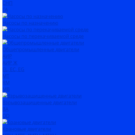
СНП
ГА
Насосы по назначению
Насосы по перекачиваемой среде
Общепромышленные двигатели
АИР
АИР Ж
EL, EC, EG
MT
RM
MB
Взрывозащищенные двигатели
ВА
OD
Крановые двигатели