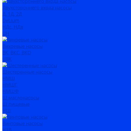
Двухстороннего входа насосы
Д, 1Д, 2Д
DeLium
НДс, НДв
ЦН
Вихревые насосы
ВК, ВКС, ВКО
ЦВК
Шестеренные насосы
НМШ
НМШГ
НМШФ
Ш маслонасосы
Ш пищевые
НШ
Винтовые насосы
Н1В