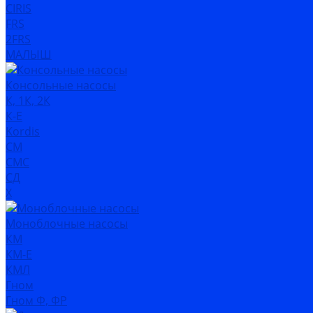
CIRIS
FRS
2FRS
МАЛЫШ
Консольные насосы
К, 1К, 2К
К-Е
Kordis
СМ
СМС
СД
Х
Моноблочные насосы
КМ
КМ-Е
КМЛ
Гном
Гном Ф, ФР