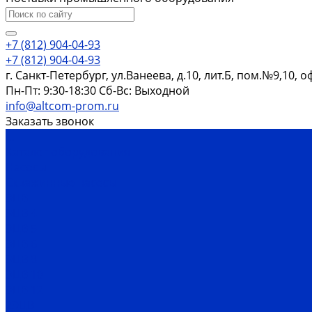
+7 (812) 904-04-93
+7 (812) 904-04-93
г. Санкт-Петербург, ул.Ванеева, д.10, лит.Б, пом.№9,10, о
Пн-Пт: 9:30-18:30 Cб-Вс: Выходной
info@altcom-prom.ru
Заказать звонок
...
Каталог оборудования
Насосы
Скважинные насосы
ЭЦВ
ЭЦВ 4
ЭЦВ 5
ЭЦВ 6
ЭЦВ 8
ЭЦВ 10
ЭЦВ 12
2ЭЦВ