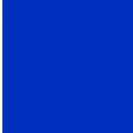
Х
Моноблочные насосы
КМ
КМ-Е
КМЛ
Гном
Гном Ф, ФР
Двухстороннего входа насосы
Д, 1Д, 2Д
DeLium
НДс, НДв
ЦН
Вихревые насосы
ВК, ВКС, ВКО
ЦВК
Шестеренные насосы
НМШ
НМШГ
НМШФ
Ш маслонасосы
Ш пищевые