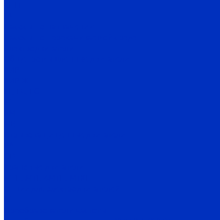
СНП
ГА
Насосы по назначению
Насосы по перекачиваемой среде
Электродвигатели
Общепромышленные двигатели
АИР
АИР Ж
EL, EC, EG
MT
RM
MB
Взрывозащищенные двигатели
ВА
OD
Крановые двигатели
MTH, MTF, 4MTH, MTKH
Опции для электродвигателей
IV
Преобразователи частоты