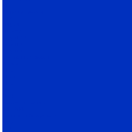
НШ
Винтовые насосы
Н1В
2ВВ, 2ВГ
3В, 3В*2
Бурун Н1В
Бурун ПФ
Бурун СХ
Секционные насосы
Boosta
ЦНСг
ЦНСв
ЦНСп
1Кс
1КсВ
Вакуумные насосы
ВВН, 2ВВН
Насосное оборудование
АУПД
ДНА