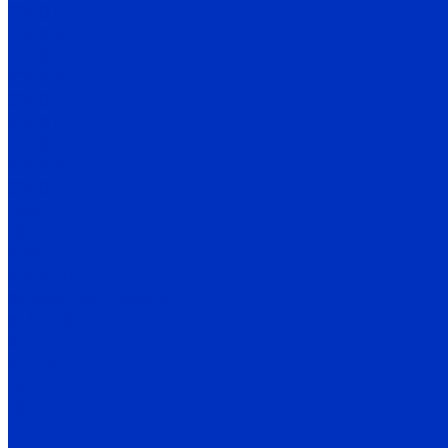
2ЭЦВ 6
2ЭЦВ 8
2ЭЦВ 10
2ЭЦВ 12
3ЭЦВ
3ЭЦВ 6
3ЭЦВ 8
3ЭЦВ 10
3ЭЦВ 12
CIRIS
FRS
2FRS
МАЛЫШ
Консольные насосы
К, 1К, 2К
К-Е
Kordis
СМ
СМС
СД