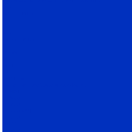
Преобразователи частоты и УПП INNOVERT
SSD
ISD mini PLUS
IRD
ITD
IMD_E
IDD mini PLUS
IPD
IРD-VR
IVD
IBD_E
IHD-T
SMD Lense
Частотные преобразователи Веспер
Е5-MINI
Е5-8600
Е5-9600
Е5-9600-КРАН
Е4-8300
Е4-LITE
E4-8400